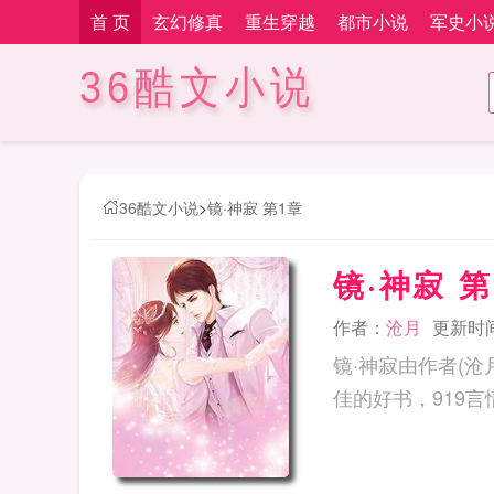
首 页
玄幻修真
重生穿越
都市小说
军史小
36酷文小说
36酷文小说
>
镜·神寂 第1章
镜·神寂 第
作者：
沧月
更新时间：
镜·神寂由作者(