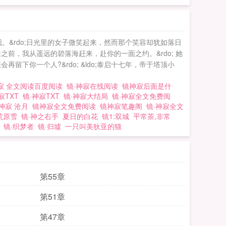
是我。&rdo;日光里的女子微笑起来，然而那个笑容却犹如落日
前，我从遥远的碧落海赶来，赴你的一面之约。&rdo; 她
下你一个人?&rdo; &ldo;泰启十七年，帝于塔顶小
寂 全文阅读百度阅读
镜·神寂在线阅读
镜神寂后面是什
寂TXT
镜·神寂TXT
镜·神寂大结局
镜·神寂全文免费阅
·神寂 沧月
镜神寂全文免费阅读
镜神寂笔趣阁
镜·神寂全文
荒原雪
镜·神之右手
夏日的白花
镜1:双城
平常茶,非常
镜·织梦者
镜·归墟
一只叫美狄亚的猫
第55章
第51章
第47章