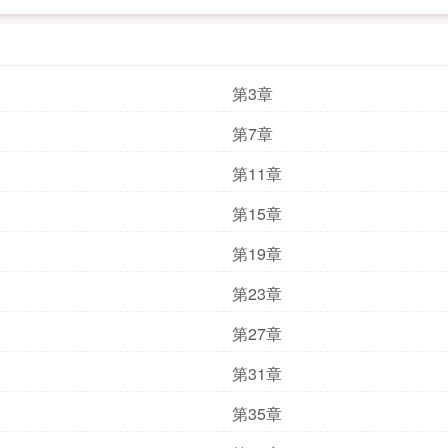
第3章
第7章
第11章
第15章
第19章
第23章
第27章
第31章
第35章