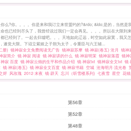
你么?你。。。。你是来和我订立来世盟约的?&rdo; &ldo;是的，当然
生命也已经到尽头了，我曾经说过我们一定会再见。。。。所以在大限到来之
都已经到了。一起去归墟吧。。。天地如此辽远，时空如此寂寞，我又怎会再留
遂觉大限。下诏立紫姬之子朔为太子，令重臣与六王辅...
全二册)
镜神寂全文免费阅读无广告
镜神寂苏摩
镜·神寂(卷五) 沧月
镜神
神寂简介
镜·神寂 阅读
镜·神寂讲的什么
镜·神寂明茉
镜神寂落霞
镜神
 神寂 百度
镜·神寂云烛的生平和作品介绍
镜·神寂txt
镜神寂全文txt
镜
章
镜·神寂(卷五)
镜·神寂全文百度
镜·神寂书籍
空城
沧海明月·流光卷
之烬
风玫瑰
2012·末夜
镜·辟天
忘川（听雪楼系列)
七夜雪
星空
花镜
第56章
第52章
第48章