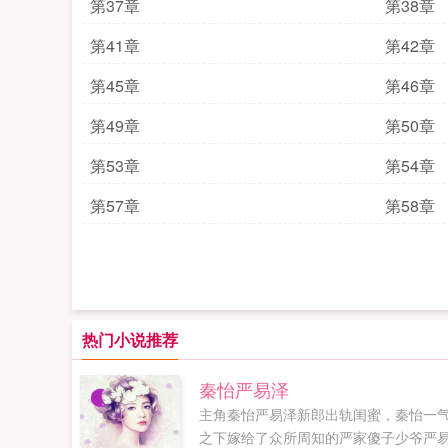
第37章
第38章
第41章
第42章
第45章
第46章
第49章
第50章
第53章
第54章
第57章
第58章
热门小说推荐
秦怡严易泽
主角秦怡严易泽新郎出轨闺蜜，秦怡一
之下嫁给了众所周知的严家傻子少爷严