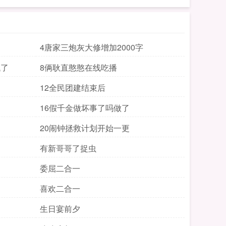
4唐家三炮灰大修增加2000字
找了
8俩耿直憨憨在线吃播
12全民团建结束后
16假千金做坏事了吗做了
20闹钟拯救计划开始一更
有新哥哥了捉虫
委屈二合一
喜欢二合一
生日宴前夕