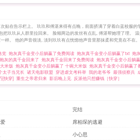
名次贴在告示栏上。 玖玖和傅湛来得有点晚，前面挤满了穿着白蓝校服的
书包把玖玖从人群里拉回来。 脸颊两边的发丝有点乱, 傅湛帮她理了理。 
样。 他的声音很淡, 淡到玖玖有点恍惚他声音里那抹柔和究竟在不在。 
格党
炮灰真千金变小后躺赢了免费阅读
炮灰真千金变小后躺赢了txt
炮
炮灰的真千金回来了
炮灰真千金回来了免费阅读
炮灰真千金变小后躺
碗大米饭
炮灰真千金变小后躺赢了 十碗大米饭
炮灰真千金变小后躺赢了
个太子当兄长
诸天电影联盟
穿进虐文考科举
我的老爷爷
最强侦察兵
[快穿]
重生之帝君归来
影后晚上见
反派他只想赚钱［快穿］
完结
可爱
席柏琛的逃避
虫
小心思