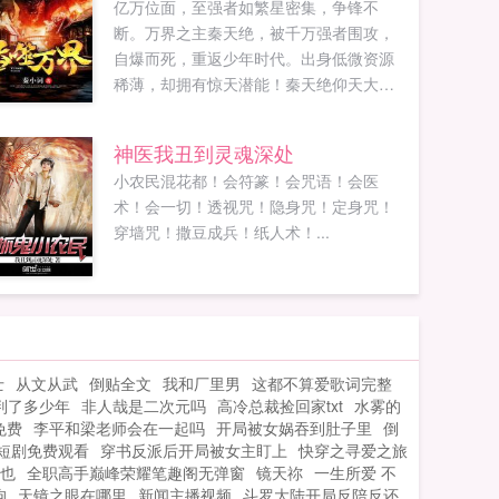
亿万位面，至强者如繁星密集，争锋不
断。万界之主秦天绝，被千万强者围攻，
自爆而死，重返少年时代。出身低微资源
稀薄，却拥有惊天潜能！秦天绝仰天大笑
他日我再临万界，要群仙臣服万魔朝拜！...
神医我丑到灵魂深处
小农民混花都！会符篆！会咒语！会医
术！会一切！透视咒！隐身咒！定身咒！
穿墙咒！撒豆成兵！纸人术！...
士
从文从武
倒贴全文
我和厂里男
这都不算爱歌词完整
判了多少年
非人哉是二次元吗
高冷总裁捡回家txt
水雾的
免费
李平和梁老师会在一起吗
开局被女娲吞到肚子里
倒
短剧免费观看
穿书反派后开局被女主盯上
快穿之寻爱之旅
也
全职高手巅峰荣耀笔趣阁无弹窗
镜天祢
一生所爱 不
狗
天镜之眼在哪里
新闻主播视频
斗罗大陆开局反陪反还