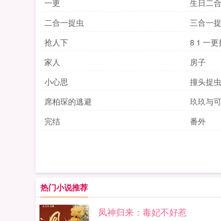
一更
生日二
二合一捉虫
三合一
抢人下
8 1 一
家人
房子
小心思
撞头捉
席柏琛的逃避
玖玖与
完结
番外
热门小说推荐
凤神归来：毒妃不好惹