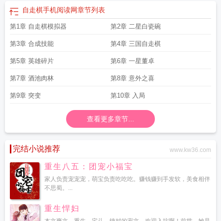
自走棋手机阅读网
章节列表
第1章 自走棋模拟器
第2章 二星白瓷碗
第3章 合成技能
第4章 三国自走棋
第5章 英雄碎片
第6章 一星董卓
第7章 酒池肉林
第8章 意外之喜
第9章 突变
第10章 入局
查看更多章节...
完结小说推荐
www.kw36.com
重生八五：团宠小福宝
家人负责宠宠宠，萌宝负责吃吃吃。赚钱赚到手发软，美食相伴
不思蜀。...
重生悍妇