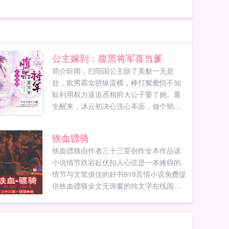
公主嫁到：腹黑将军喜当爹
简介听闻，烈阳国公主除了美貌一无是
处，欺男霸女骄纵蛮横，棒打鸳鸯恬不知
耻利用权力逼迫丞相府大公子娶了她。重
生醒来，沐云初决心洗心革面，做个韬武
略样样精通流芳百世的好公主。...
铁血骠骑
铁血骠骑由作者三十三层创作全本作品该
小说情节跌宕起伏扣人心弦是一本难得的
情节与文笔俱佳的好书919言情小说免费提
供铁血骠骑全文无弹窗的纯文字在线阅
读。...