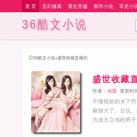
首 页
玄幻修真
重生穿越
都市小说
军史小
36酷文小说
36酷文小说
>
盛世收藏直播间
盛世收藏
作者：
倾覆
更新时间：
不懂规矩的乡下穷
麻烦大了。古玩、