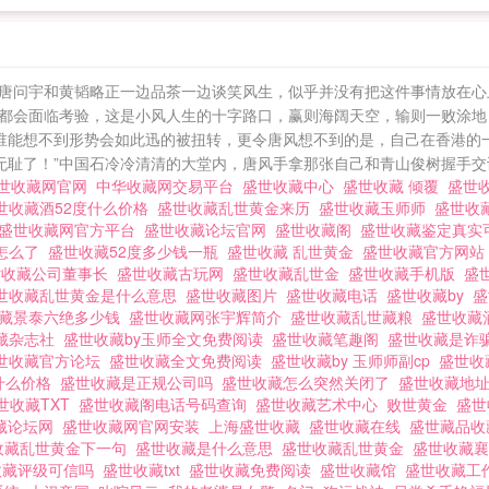
厅里的唐问宇和黄韬略正一边品茶一边谈笑风生，似乎并没有把这件事情放在
人都会面临考验，这是小风人生的十字路口，赢则海阔天空，输则一败涂地
 谁能想不到形势会如此迅的被扭转，更令唐风想不到的是，自己在香港的
无耻了！”中国石冷冷清清的大堂内，唐风手拿那张自己和青山俊树握手交谈.
世收藏网官网
中华收藏网交易平台
盛世收藏中心
盛世收藏 倾覆
盛世
世收藏酒52度什么价格
盛世收藏乱世黄金来历
盛世收藏玉师师
盛世收
盛世收藏网官方平台
盛世收藏论坛官网
盛世收藏阁
盛世收藏鉴定真实
怎么了
盛世收藏52度多少钱一瓶
盛世收藏 乱世黄金
盛世收藏官方网
世收藏公司董事长
盛世收藏古玩网
盛世收藏乱世金
盛世收藏手机版
盛
世收藏乱世黄金是什么意思
盛世收藏图片
盛世收藏电话
盛世收藏by
盛
收藏景泰六绝多少钱
盛世收藏网张宇辉简介
盛世收藏乱世藏粮
盛世收藏
藏杂志社
盛世收藏by玉师全文免费阅读
盛世收藏笔趣阁
盛世收藏是诈
世收藏官方论坛
盛世收藏全文免费阅读
盛世收藏by 玉师师副cp
盛世收
度什么价格
盛世收藏是正规公司吗
盛世收藏怎么突然关闭了
盛世收藏地
世收藏TXT
盛世收藏阁电话号码查询
盛世收藏艺术中心
败世黄金
盛世
藏论坛网
盛世收藏网官网安装
上海盛世收藏
盛世收藏在线
盛世藏品
收藏乱世黄金下一句
盛世收藏是什么意思
盛世收藏乱世黄金
盛世收藏
收藏评级可信吗
盛世收藏txt
盛世收藏免费阅读
盛世收藏馆
盛世收藏工