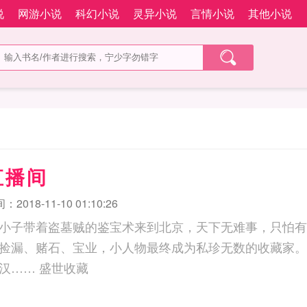
说
网游小说
科幻小说
灵异小说
言情小说
其他小说
直播间
2018-11-10 01:10:26
小子带着盗墓贼的鉴宝术来到北京，天下无难事，只怕有“
捡漏、赌石、宝业，小人物最终成为私珍无数的收藏家。
为顶天立地的男子汉…… 盛世收藏