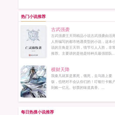
热门小说推荐
古武强袭
古武强袭王天羽精品小说古武强袭由活
人所编写的都市艳遇类型的小说，这本
说的主角是王天羽，情节引人入胜，非
推荐。主要讲的是他是特种兵最强部队
龙组的总指挥，他是特种部队兵王中的
王，他更是守护着国家与人民的战神！
横财天降
了战友，他甘愿两肋插刀为了亲情，他
我秦凡就算是累死，饿死，去马路上要
惜血溅五步为了人民，他立志扫尽强敌
饭，也绝对不会认你们的！叮银行卡账
特种兵重回都市，再起风云...
到账一亿元。钞票的味道真香。...
每日热搜小说推荐