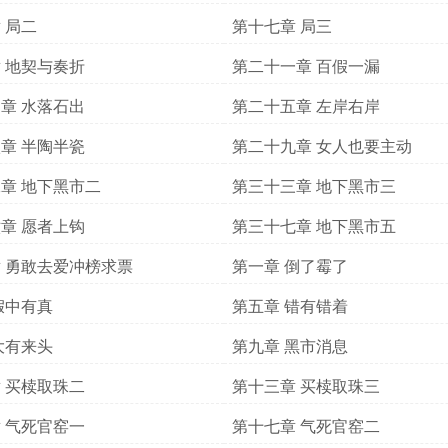
 局二
第十七章 局三
 地契与奏折
第二十一章 百假一漏
章 水落石出
第二十五章 左岸右岸
章 半陶半瓷
第二十九章 女人也要主动
章 地下黑市二
第三十三章 地下黑市三
章 愿者上钩
第三十七章 地下黑市五
 勇敢去爱冲榜求票
第一章 倒了霉了
假中有真
第五章 错有错着
大有来头
第九章 黑市消息
 买椟取珠二
第十三章 买椟取珠三
 气死官窑一
第十七章 气死官窑二