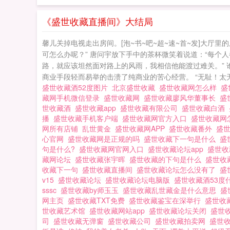
《盛世收藏直播间》大结局
馨儿关掉电视走出房间。[泡~书~吧~超~速~首~发]大
可怎么办呢？” 唐问宇放下手中的茶杯微笑着说道：“每个
路，就应该坦然面对路上的风雨，我相信他能渡过难关。”
商业手段轻而易举的击溃了纯商业的苦心经营。 “无耻！太
盛世收藏酒52度图片
北京盛世收藏
盛世收藏网怎么样
盛
藏网手机微信登录
盛世收藏网
盛世收藏廖风华董事长
盛
世收藏酒
盛世收藏app
盛世收藏有限公司
盛世收藏白酒
播
盛世收藏手机客户端
盛世收藏网官方入口
盛世收藏网
网所有店铺
乱世黄金
盛世收藏网APP
盛世收藏番外
盛
心官网
盛世收藏网是正规的吗
盛世收藏下一句是什么
盛
句是什么?
盛世收藏网官网入口
盛世收藏论坛app
盛世
藏网论坛
盛世收藏张宇晖
盛世收藏的下句是什么
盛世收
收藏下一句
盛世收藏直播间
盛世收藏论坛怎么没有了
盛
v15
盛世收藏论坛
盛世收藏论坛电脑版
盛世收藏酒53
sssc
盛世收藏by师玉玉
盛世收藏乱世藏金是什么意思
盛
网主页
盛世收藏TXT免费
盛世收藏鉴宝在深举行
盛世收
世收藏艺术馆
盛世收藏网站app
盛世收藏论坛关闭
盛世
司
盛世收藏无弹窗
盛世收藏公司
盛世收藏拍卖网
盛世