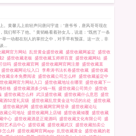
心上。黄馨儿上前轻声问唐问宇道：“唐爷爷，唐风哥哥现在
，我们帮不了他。” 黄韬略看着孙女儿，说道：“既然了一条
一举一动都在别人的掌控之中，对手早有预谋。这一次，非
..
收藏网官方网站
乱世黄金盛世收藏
盛世收藏网鉴定
盛世收
藏2
盛世收藏老板
盛世收藏玉师师百度
盛世收藏网站
盛
可信吗
盛世收藏官网
盛世收藏网官网注册
盛世收藏直
站
盛世收藏网论坛入口
李希涛书法长卷盛世收藏
盛世收藏
世收藏全本免费阅读
盛世收藏公司怎么样
盛世收藏鉴定中
世收藏网官方网站入口
盛世收藏地址在哪里
盛世收藏下一
酒价格
盛世收藏酒多少钱一瓶
盛世收藏公司简介
盛世收
骗
盛世收藏怎么样
武汉盛世收藏
盛世收藏什么意思
盛世
藏酒52度礼宾级
盛世收藏乱世黄金这句话的出处
盛世收藏
址
盛世收藏的网
盛世收藏网官网登录
盛世收藏论坛
收藏公司地址
盛世收藏网上店铺
盛世收藏倾覆
盛世收藏
收藏中心
盛世收藏酒是正规酒吗
盛世收藏文化有限公司
盛
襄阳艺术品中心
盛世収藏
盛世收藏武汉
盛世收藏拍卖公
作怎么样
盛世收藏网官网app
乱世收藏黄金
盛世收藏的老