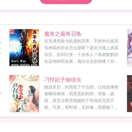
魔兽之最终召唤
死
在充满危险与机遇的异界，手持外位面高
小
等神器的你会怎么做呢？是在大陆上逍遥
常
自在，仗剑行侠，十步杀人？或者默默的
黑
在边地种田发展，偶尔出去扮扮猪？亦或
兵
者是兴复上古奥术，重现奥术师的荣光？
为
还是成就为伟大的神祗，左右凡人的命
刁悍妃子御强夫
不
运？这便是唐纳德在异界奋斗的历史。敲
她这皇后，到底犯了什么错，让他连掩饰
！
门砖，本书神器名字。...
户
都懒得掩饰，明晃晃的利用，背叛，践
踏，甚至冷眼旁观她陷于死地而见死不
救。可是，有时候，又好像，很爱她？哈
哈哈，管你是精分没吃药，还是有什么难
言之隐。今天你对哀家一不救二不救三不
救，明天，本后对你一不理二不理三不