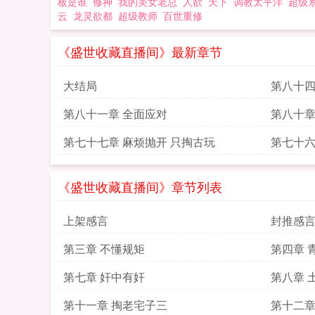
板是谁
修神
我的美女老总
人欲
天下
调教太平洋
超级
云
龙灵欲都
超级教师
百世重修
《盛世收藏直播间》最新章节
大结局
第八十四
第八十一章 全面应对
第八十章
第七十七章 麻烦抛开 只掏古玩
第七十六
《盛世收藏直播间》章节列表
上架感言
封推感
第三章 不懂规矩
第四章 
第七章 奸中有奸
第八章 
第十一章 掏老宅子三
第十二章