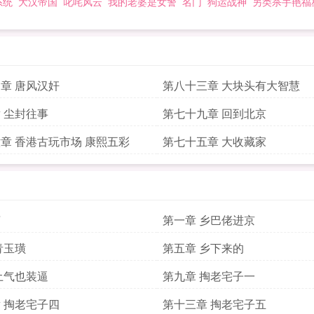
系统
大汉帝国
叱咤风云
我的老婆是女警
名门
狗运战神
另类杀手艳福
章 唐风汉奸
第八十三章 大块头有大智慧
 尘封往事
第七十九章 回到北京
章 香港古玩市场 康熙五彩
第七十五章 大收藏家
言
第一章 乡巴佬进京
青玉璜
第五章 乡下来的
土气也装逼
第九章 掏老宅子一
 掏老宅子四
第十三章 掏老宅子五