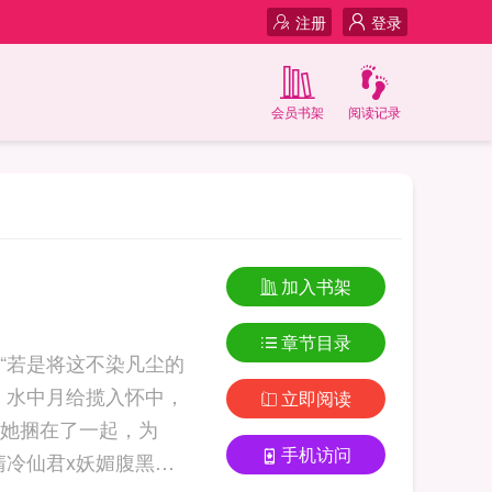
注册
登录
会员书架
阅读记录
加入书架
章节目录
“若是将这不染凡尘的
，水中月给揽入怀中，
立即阅读
她捆在了一起，为
手机访问
清冷仙君x妖媚腹黑的