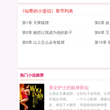
《仙尊的小道侣》章节列表
第1章 天降狐狸
第2章 
第5章 她想让我成为他的影子
第6章 
第9章 山上怎么会有狐狸
第10章
热门小说推荐
美女护士的贴身医仙
让美女主播虚脱，让巨头千金吃惊，让
官独女拜倒。 一个小小医师，离家
走，来到了大都市，凭借祖传的神奇医