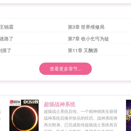
妖王锦霜
第3章 世界维修局
又迷路了
第7章 收小乞丐为徒
 别摸了
第11章 又酗酒
查看更多章节...
超级战神系统
高
超级战士系统后传。一个精神病医生获得
出
战神系统后痛并快乐的经历。战神系统将
再次附身。已完成前传超级战士系统有百