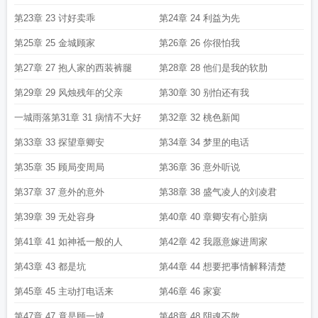
第23章 23 讨好卖乖
第24章 24 利益为先
第25章 25 金城顾家
第26章 26 你很怕我
第27章 27 抱人家的西装裤腿
第28章 28 他们是我的软肋
第29章 29 风烛残年的父亲
第30章 30 别怕还有我
一城雨落第31章 31 病情不大好
第32章 32 桃色新闻
第33章 33 探望章卿安
第34章 34 梦里的电话
第35章 35 顾局变周局
第36章 36 意外听说
第37章 37 意外的意外
第38章 38 盛气凌人的刘凌君
第39章 39 无处容身
第40章 40 章卿安有心脏病
第41章 41 如神祗一般的人
第42章 42 我愿意嫁进周家
第43章 43 都是坑
第44章 44 想要把事情解释清楚
第45章 45 主动打电话来
第46章 46 家宴
第47章 47 竟是顾一城
第48章 48 阴魂不散