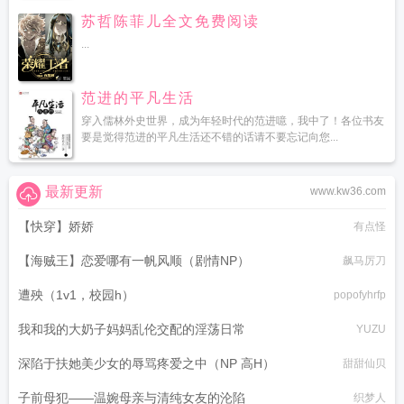
苏哲陈菲儿全文免费阅读
...
范进的平凡生活
穿入儒林外史世界，成为年轻时代的范进噫，我中了！各位书友
要是觉得范进的平凡生活还不错的话请不要忘记向您...
最新更新
www.kw36.com
【快穿】娇娇
有点怪
【海贼王】恋爱哪有一帆风顺（剧情NP）
飙马厉刀
遭殃（1v1，校园h）
popofyhrfp
我和我的大奶子妈妈乱伦交配的淫荡日常
YUZU
深陷于扶她美少女的辱骂疼爱之中（NP 高H）
甜甜仙贝
子前母犯——温婉母亲与清纯女友的沦陷
织梦人