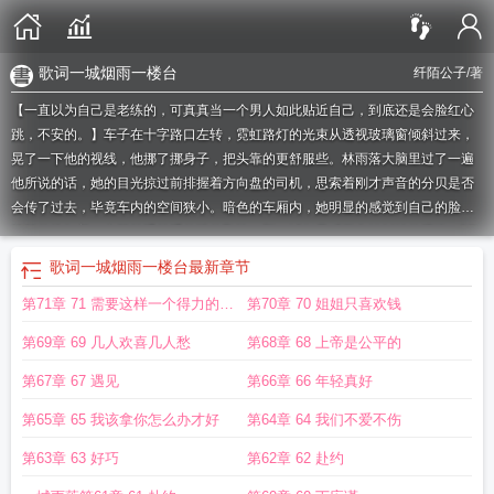
歌词一城烟雨一楼台
纤陌公子
/著
【一直以为自己是老练的，可真真当一个男人如此贴近自己，到底还是会脸红心
跳，不安的。】车子在十字路口左转，霓虹路灯的光束从透视玻璃窗倾斜过来，
晃了一下他的视线，他挪了挪身子，把头靠的更舒服些。林雨落大脑里过了一遍
他所说的话，她的目光掠过前排握着方向盘的司机，思索着刚才声音的分贝是否
会传了过去，毕竟车内的空间狭小。暗色的车厢内，她明显的感觉到自己的脸火
辣辣的烧红着，心脏扑通扑通的跳的飞快。顾一城似是感觉出她纠结的紧张。`声
线沉稳低沉，似乎毫无醉意。
一城烟雨意思
雨与领养一城
一城雨歌词
一城烟雨
歌词一城烟雨一楼台
最新章节
歌曲
一城烟雨落
从此雨落一城全诗原文
一城风雨
一场西班牙的雨
风一程雨一
第71章 71 需要这样一个得力的妻
第70章 70 姐姐只喜欢钱
城
卞之琳 一城雨
一城烟雨一重楼什么意思
歌词一城烟雨一楼台
一城烟雨一楼
台出自哪里
不落一城
风一程雨一程
一城烟雨啥意思
一城一落
一城烟雨下一
子
第69章 69 几人欢喜几人愁
第68章 68 上帝是公平的
句
一城落雪叶落千羽
一城落花
一城烟雨楼
一城雨图片
一城朝雨浥轻尘
一城
朝雨一清晨
一城落雪
一城雨歌曲
又落一城
一城雨赏析
一城烟雨一城凉 下句
第67章 67 遇见
第66章 66 年轻真好
是什么
一城烟雨的意思
一城烟雨一楼台歌名
一城落雪by叶落千羽
一城烟雨什
第65章 65 我该拿你怎么办才好
第64章 64 我们不爱不伤
么意思
风一城雨一城
卞之琳一城雨
渭城朝雨一清晨
一城烟雨下一句是什么
一
城风雨作品集
一城雨卞之琳
一城烟雨下一句是什么歌
一城雨简谱
第63章 63 好巧
第62章 62 赴约