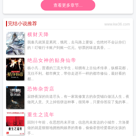
子
查看更多章节...
完结小说推荐
www.kw36.com
横财天降
我秦凡就算是累死，饿死，去马路上要饭，也绝对不会认你们
的！叮银行卡账户到账一亿元。钞票的味道真香。...
绝品女神的贴身仙帝
杨小凡，普通的三流大学生，却拥有上古仙术传承，纵横花都，
无往不利。都市爽文，带你走进不一样的都市修仙，最好看的
都...
恐怖杂货店
寂静夜深的街道尽头，有一家装修复古的杂货铺白做活人生，夜
做死人意。天上掉馅饼这种事，很简单，只要你答应了鬼的事...
重生之流年
回到十年前，在思想尚未开放，信息尚未发达的小城市，方洛要
做的就是狠狠地拥抱狗娘养的青春，偷偷牵曾经爱慕的女孩的
手...