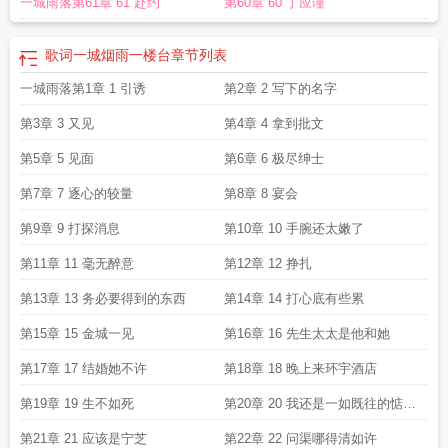
一城雨落第61章 61 赴约
第60章 60 丁应谨
歌词一城烟雨一楼台
章节列表
一城雨落第1章 1 引诱
第2章 2 写下的名字
第3章 3 又见
第4章 4 拿到批文
第5章 5 见面
第6章 6 极尽绅士
第7章 7 逐心的较量
第8章 8 宴会
第9章 9 打探消息
第10章 10 手腕还太嫩了
第11章 11 毫无醉意
第12章 12 挣扎
第13章 13 务必要得到的东西
第14章 14 打心底有些累
第15章 15 金城一见
第16章 16 先生太太是他和她
第17章 17 结婚她不许
第18章 18 晚上来环宇酒店
第19章 19 生不如死
第20章 20 我还是一如既往的惦念
着你
第21章 21 应该是宁芝
第22章 22 问渠哪得清如许