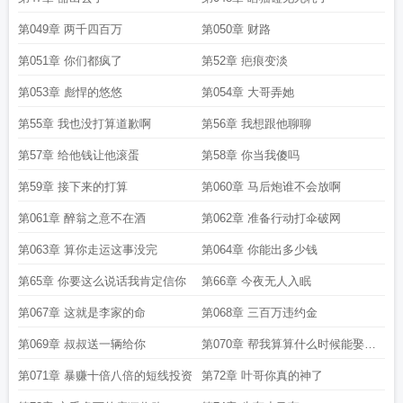
第049章 两千四百万
第050章 财路
第051章 你们都疯了
第52章 疤痕变淡
第053章 彪悍的悠悠
第054章 大哥弄她
第55章 我也没打算道歉啊
第56章 我想跟他聊聊
第57章 给他钱让他滚蛋
第58章 你当我傻吗
第59章 接下来的打算
第060章 马后炮谁不会放啊
第061章 醉翁之意不在酒
第062章 准备行动打伞破网
第063章 算你走运这事没完
第064章 你能出多少钱
第65章 你要这么说话我肯定信你
第66章 今夜无人入眠
第067章 这就是李家的命
第068章 三百万违约金
第069章 叔叔送一辆给你
第070章 帮我算算什么时候能娶老
婆
第071章 暴赚十倍八倍的短线投资
第72章 叶哥你真的神了