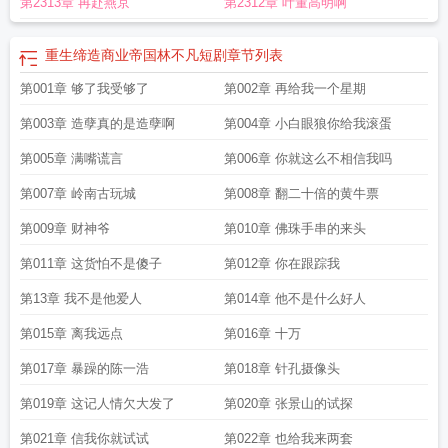
第2313章 再赴燕京
第2312章 叶董高明啊
重生缔造商业帝国林不凡短剧
章节列表
第001章 够了我受够了
第002章 再给我一个星期
第003章 造孽真的是造孽啊
第004章 小白眼狼你给我滚蛋
第005章 满嘴谎言
第006章 你就这么不相信我吗
第007章 岭南古玩城
第008章 翻二十倍的黄牛票
第009章 财神爷
第010章 佛珠手串的来头
第011章 这货怕不是傻子
第012章 你在跟踪我
第13章 我不是他爱人
第014章 他不是什么好人
第015章 离我远点
第016章 十万
第017章 暴躁的陈一浩
第018章 针孔摄像头
第019章 这记人情欠大发了
第020章 张景山的试探
第021章 信我你就试试
第022章 也给我来两套