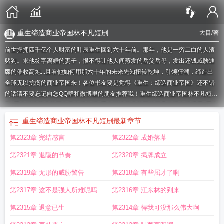
重生缔造商业帝国林不凡短剧
大目
/著
前世握拥四千亿个人财富的叶辰重生回到六十年前。那年，他是一穷二白的人渣
赌狗。求他签字离婚的妻子，恨不得让他人间蒸发的岳父岳母，发出还钱威胁通
牒的催收高炮...且看他如何用那六十年的未来先知扭转乾坤，引领狂潮，缔造出
全球无以抗衡的商业帝国来！各位书友要是觉得《重生：缔造商业帝国》还不错
的话请不要忘记向您QQ群和微博里的朋友推荐哦！
重生缔造商业帝国林不凡短
剧
重生缔造商业帝国有声在线收听
重生缔造商业帝国林不凡动漫在线观看
重生
缔造商业帝国 第18章
重生缔造商业帝国 第551章
重生缔造商业帝国类
重生缔
重生缔造商业帝国林不凡短剧
最新章节
造商业帝国合集免费
韩剧重生缔造商业帝国
叶松重生缔造商业帝国
重生 缔造
第2323章 完结感言
第2322章 成婚落幕
商业帝国叶辰
重生缔造商业帝国叶辰陈
重生缔造商业帝国林不凡
重生缔造商业
帝国无修改
重生缔造商业帝国林不凡免费阅读
忆红叶重生缔造商业帝国
重生谛
第2321章 退隐的节奏
第2320章 揭牌成立
造商业帝国
重生缔造商业帝国叶辰免费阅读
重生缔造商业帝国完整版听书
重生
缔造商业帝国作者大目
第2319章 无形的威胁警告
第2318章 有些屈才了啊
第2317章 这不是强人所难呢吗
第2316章 江东林的到来
第2315章 退意已生
第2314章 得我可没那么伟大啊