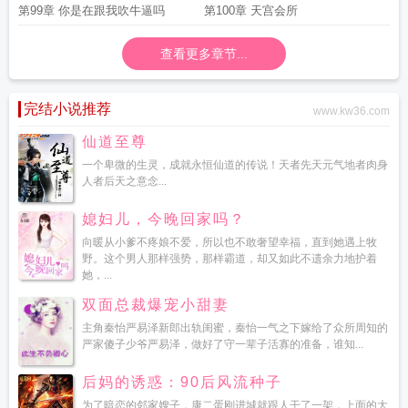
第99章 你是在跟我吹牛逼吗
第100章 天宫会所
查看更多章节...
完结小说推荐
www.kw36.com
仙道至尊
一个卑微的生灵，成就永恒仙道的传说！天者先天元气地者肉身
人者后天之意念...
媳妇儿，今晚回家吗？
向暖从小爹不疼娘不爱，所以也不敢奢望幸福，直到她遇上牧
野。这个男人那样强势，那样霸道，却又如此不遗余力地护着
她，...
双面总裁爆宠小甜妻
主角秦怡严易泽新郎出轨闺蜜，秦怡一气之下嫁给了众所周知的
严家傻子少爷严易泽，做好了守一辈子活寡的准备，谁知...
后妈的诱惑：90后风流种子
为了暗恋的邻家嫂子，康二蛋刚进城就跟人干了一架，上面的大