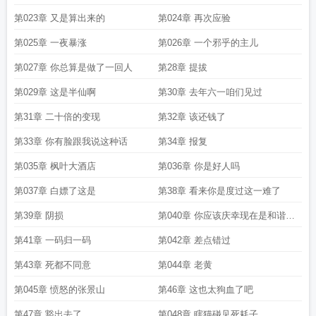
第023章 又是算出来的
第024章 再次应验
第025章 一夜暴涨
第026章 一个邪乎的主儿
第027章 你总算是做了一回人
第28章 提拔
第029章 这是半仙啊
第30章 去年六一咱们见过
第31章 二十倍的变现
第32章 该还钱了
第33章 你有脸跟我说这种话
第34章 报复
第035章 枫叶大酒店
第036章 你是好人吗
第037章 白嫖了这是
第38章 看来你是度过这一难了
第39章 阴损
第040章 你应该庆幸现在是和谐社
会
第41章 一码归一码
第042章 差点错过
第43章 死都不同意
第044章 老黄
第045章 愤怒的张景山
第46章 这也太狗血了吧
第47章 豁出去了
第048章 瞎猫碰见死耗子