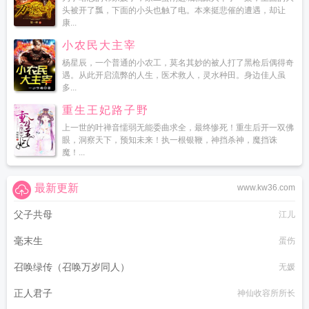
头被开了瓢，下面的小头也触了电。本来挺悲催的遭遇，却让
康...
小农民大主宰
杨星辰，一个普通的小农工，莫名其妙的被人打了黑枪后偶得奇
遇。从此开启流弊的人生，医术救人，灵水种田。身边佳人虽
多...
重生王妃路子野
上一世的叶禅音懦弱无能委曲求全，最终惨死！重生后开一双佛
眼，洞察天下，预知未来！执一根银鞭，神挡杀神，魔挡诛
魔！...
最新更新
www.kw36.com
父子共母
江儿
毫末生
蛋伤
召唤绿传（召唤万岁同人）
无媛
正人君子
神仙收容所所长