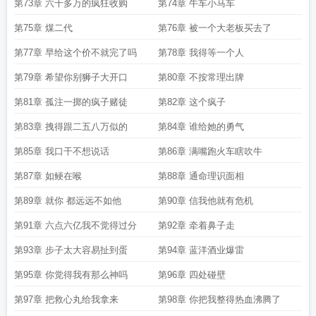
第73章 六千多万的疯狂收购
第74章 牛车小马车
第75章 煤二代
第76章 被一个大老板买去了
第77章 早给这个价不就完了吗
第78章 我得等一个人
第79章 希望你别狮子大开口
第80章 不按常理出牌
第81章 孤注一掷的疯子赌徒
第82章 这个疯子
第83章 拽得跟二五八万似的
第84章 谁给她的勇气
第85章 我口干不想说话
第86章 满嘴跑火车瞎吹牛
第87章 如鲠在喉
第88章 通命理识面相
第89章 就你 都远远不如他
第90章 信我他就有危机
第91章 六点六亿我不觉得过分
第92章 牵着鼻子走
第93章 步子太大容易扯到蛋
第94章 蓝洋酒业爆雷
第95章 你觉得我有那么神吗
第96章 四处碰壁
第97章 把救心丸给我拿来
第98章 你把我整得热血沸腾了