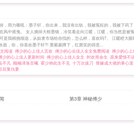
掉，用力嘶吼：墨子轩，你出来，我没有出轨，我被冤枉的，我被下药了，
在风中摇曳。 女人摘掉大框墨镜，冷笑着走向江暖，江暖，你当然是被冤
可是我精挑细选，从奴隶市场给你找的，怎么样，喜欢吗?。 江暖瞪大
面，你，你喜欢墨子轩?! 墨紫菱蹲下，红唇笑的得意...
全文阅读
傅少的心上佳人言欢
傅少的心尖佳人全文免费阅读
傅少的心上
傅少的心上佳人更新时间
傅少的心上佳人全文
时欢简余生
原来爱情不
岳不凡
顾楠泽洛言曦
霍少帅此生不见
十万次拔刀
替嫁成大佬的掌心宠
影后复仇妻
丑闻
第3章 神秘傅少