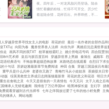
夜。四年后，一对龙凤胎闪亮登场。陆余
线。导读第363章肉身音第426章强相互作
咬
情忙着赚奶粉钱，忙得不可开交。厉少忙
用力材料第639章可控核聚变技术第688章
同
着追陆余情，花样百出。外界哗然，不是
舰载天基武器。...
及
说厉少不近女色，清心寡欲，冷情无趣
饶
吗？大宝二宝出来澄清，我爹地多情有
趣，每天忙着和妈咪造娃娃。还说要给我
龙
们生三个弟弟妹妹！陆余情吓得魂不附
男人穿越异世界寻找女主人的电影
荷花的径
最后一名作者的全部作品和
想
体，连夜潜逃。厉少将人拦了回来，如今
TXTuj
向阳为春
魔兽世界兽人法师
向你为岸
离婚后沈总满世界追
罩
外界都知道，你要给我生三个娃，得坐实
你走
画风不同的我TXT
校草被校霸盯上
婚介所电话号码
四合院贾张
了这个传闻。陆余情欲哭无泪，从此夜夜
回l8rh咒术师
皇后与朕百度百科
穿越异世界上男娘
秦旭生
戚顾车
笙歌，不消停。...
花语经典语句
不怖故事超级恐怖故事
末路绝恋在线观看
在烈日下求
诚的十句话
苏妍赵雅最新章节免费阅读
种田 合集
穿越三国温侯吕布最
重甲兵是什么兵种
老婆你又跑了
青梅竹马从小娃娃亲
茶娘驭夫日常
移动版
综英美救世主养成日志阔落猫最新章
荷花的意义和花语
明日方
重生在食戟之灵
今天又是很丧的一天表情包
今天又闪
太子入戏之后
王国继承人无错笔趣阁
我缔造了万亿帝国txt
暗黑神探长篇
玄幻字
拯
免费观看穿越到古代当师爷
七年之痒我放过爱了七年的他小籽免费
主
国民的继承人
网站地图