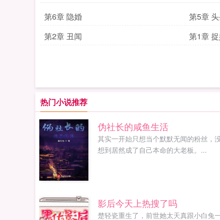
第6章 隐婚
第5章 
第2章 丑闻
第1章 
热门小说推荐
伪社长的咸鱼生活
其实一开始只想当个默默无闻的粉丝，
想到居然成了自己本命的大老板。...
影后今天上热搜了吗
楚轻瓷重生了，前世她太天真跟小白兔