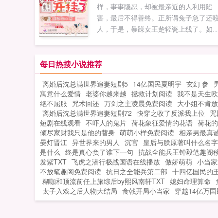
样，事事隐忍，却被最亲近的人利用陷
害，最后不得善终。正所谓兔子急了还
人，于是，暴躁女王楚轻瓷上线了。如
开挂一般的战斗力，那些曾经伤害她以
正准备害她的人都怀疑人生，直呼女王
命。自打遇上了宇宙第一直男乔影帝之
每日热搜小说推荐
后，怀疑人生的人却变成了她？？？恶
离婚后沈总满世界追妻短剧5
14亿国民夏明宇
玄幻 参
咆哮的楚小花我只想和你谈恋爱，你却
寓意什么爱情
老婆你越来越
拯救计划阅读
我不是天生欧皇
和我谈演技？？？影帝弱小无助可怜我
绝不屈服
咒术回还
万剑之主凌晨免费阅读
大小姐不肯放
的小花好像比我厉害，肿么办？...
离婚后沈总满世界追妻短剧72
快穿之收了反派我上位
咒
短剧在线观看
不吓人的鬼片
荷花象征爱情的花语
荷花的
倾尽家财我只是他的替身
萌萌小样免费阅读
相亲男最真
晏灯晋江
异世界来的男人
沉官
皇后与朕原著叫什么名字
是什么
终是真心负了谁下一句
抗战全能兵王钟毅笔趣阁
发紫TXT
飞虎之潜行极战国语在线播放
倣娇萌萌
小当家
不放笔趣阁免费阅读
抗日之全能兵第二部
十四亿国民的
糊咖和顶流前任上旅综后by熙风南轩TXT
媳妇命理算命
太子入戏之后人物大结局
食戟开局小当家
穿越14亿万