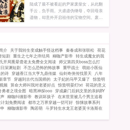
陆成了最不被看起的尹家废柴女，从此翻
手云，负手雨。大虐虚伪继母，夺回母亲
遗物，却意外开启祖传的宝物空间。废柴
体质？灵泉淬体，实则惊才艳艳的绝世天
才！与其坐以待毙，倒不如主动进攻，这
便是她的性子。现代的她无人能敌，重生
的她同样要成为最强的人！...
简介
关于我转生变成触手怪这档事
秦春成和张联松
荷花
妻短剧
重生之七年之痒结局
糊咖产影帝
转生成魔女的我
氏开局熏晕聋老太免费全文阅读
师父第四关boss怎么打
烈日深渊短剧
不怎么恐怖的怖故事
重甲战士
萌娃小医仙
生的诗
穿越香江当大亨九鼎传媒
仙剑奇侠传找景天
八年
新章节
穿越到古代当国师的
太子妃的马甲又爆了
惊蛰明
视频
算命大师叫我对老婆好点
惊蛰明晏灯txt
荷花的意义
舟勇者之境全图
暗黑神探ooo
穿成豪门后妈文里的亲妈BY
有声
糊咖纠缠影帝
教训坏孩子
在末世里被几个男主追着
救计划免费阅读
都市之万界穿越一切可好
惊悚故事系列
角申
糊咖缠影帝
陶若萌
斗罗转生水龙王老婆芙卡洛斯在