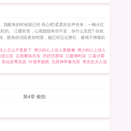
我醒来的时候就已经 死心吧!柔柔的女声传来，一辆火红
枉的。 江暖听罢，心底隐隐有些不安，你什么意思? 你就
眼睛，眼角的泪痣更加明显，她已经忘记挣扎，被绳子绑着趴
佳人怎么不更新了
傅少的心上佳人慕微澜
傅少的心上佳人
说谎云笙
左雨卿洛亦东
乔妤厉墨琛
江暖傅昀深
江暮汐霍
医仙至尊辰岚
叶逍李嫣然
无双神帝秦无双
简先生夫人说
第4章 偷拍