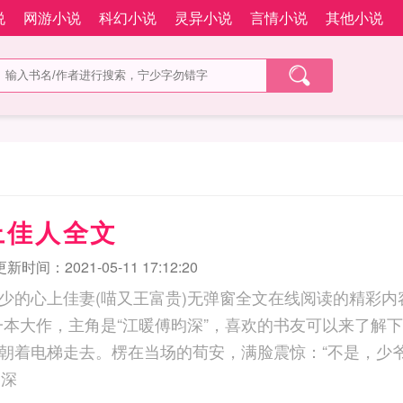
说
网游小说
科幻小说
灵异小说
言情小说
其他小说
上佳人全文
更新时间：2021-05-11 17:12:20
少的心上佳妻(喵又王富贵)无弹窗全文在线阅读的精彩内
一本大作，主角是“江暖傅昀深”，喜欢的书友可以来了解下
朝着电梯走去。楞在当场的荀安，满脸震惊：“不是，少
傅昀深