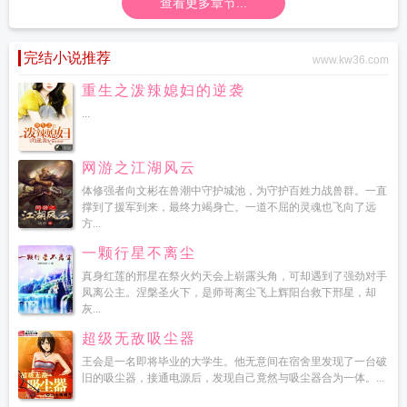
查看更多章节...
费阅读
猎户相公娇宠妻免费观看
猎户相公娇宠我林朵楚风
猎户相公的掌中娇沈
月儿秦君澜
猎户相公俏娘子 凤知墨
猎户相公俏娘子免费阅读苏云锦
猎户相公
娇宠我
完结小说推荐
猎户相公又帅又宠动漫免费观看
空间俏医女猎户相公
猎户相公好难
www.kw36.com
撩
猎户相公来种田作品大全
猎户相公俏娘子凤知墨笔趣阁
猎户相公俏娘子免费
重生之泼辣媳妇的逆袭
全文阅读
猎户相公宠妻成瘾全本阅读免费
猎户相公又帅又宠免费阅读
猎户相公
...
娇宠我动漫全集
猎户相公的神医小娘子林荻
猎户相公宠上瘾笔趣阁
猎户相公太
粘人谢云璟
猎户相公肌肉发达np
猎户相公宠妻成瘾
猎户相公娇宠妻 夜雨文
铃
猎户相公俏娘子全文阅读
猎户相公是女郎
随身空间猎户相公
猎户相公肌肉
网游之江湖风云
发达
体修强者向文彬在兽潮中守护城池，为守护百姓力战兽群。一直
撑到了援军到来，最终力竭身亡。一道不屈的灵魂也飞向了远
方...
一颗行星不离尘
真身红莲的邢星在祭火灼天会上崭露头角，可却遇到了强劲对手
凤离公主。涅槃圣火下，是师哥离尘飞上辉阳台救下邢星，却
灰...
超级无敌吸尘器
王会是一名即将毕业的大学生。他无意间在宿舍里发现了一台破
旧的吸尘器，接通电源后，发现自己竟然与吸尘器合为一体。...