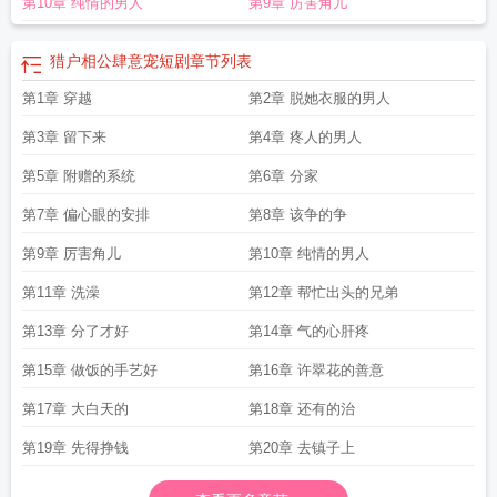
第10章 纯情的男人
第9章 厉害角儿
子十月林
猎户相公胖丫头贺荆山
猎户相公有点憨
猎户相公的神医小娘子 慕禾
禾
猎户相公是个铁憨憨全文免费阅读
猎户相公娇宠我免费阅读
猎户相公娇宠妻
夜雨
猎户相公俏娘子百度免费阅读
娘亲!猎户相公和沙雕萌宝掉下马
猎户相公
猎户相公肆意宠短剧
章节列表
是大佬
猎户相公有点坏全文免费阅读
猎户相公宠上瘾 免费阅读
猎户相公的掌
第1章 穿越
第2章 脱她衣服的男人
中娇全文免费阅读
猎户相公又帅又宠全文阅读
猎户相公哄我生崽崽
农门厨香猎
户相公
猎户相公俏娘子全文
猎户相公俏娘子凤知墨苏云锦
猎户相公家徒四壁还
第3章 留下来
第4章 疼人的男人
有一个小崽子跟在后边叫她娘亲
猎户相公好凶猛免费
猎户相公好凶猛
猎户相公
来种田全文免费阅读神医嫡女
第5章 附赠的系统
猎户相公要造返笔趣阁
第6章 分家
猎户相公胖丫
猎户相公俏
娘子苏云锦全文免费阅读
猎户相公胖丫头
猎户相公别来撩结局
猎户相公太招
第7章 偏心眼的安排
第8章 该争的争
人
猎户相公娇宠妻免费阅读
猎户相公的农家胖娘子赵阿福
猎户相公的农家胖娘
子txt
猎户相公又帅又宠最新章节更新时间表
猎户相公俏娘子TXT
猎户相公太凶
第9章 厉害角儿
第10章 纯情的男人
猛
猎户相公别来撩视频
猎户相公好凶猛370章节空间小费妻
猎户相公哄我生崽
第11章 洗澡
第12章 帮忙出头的兄弟
崽免费阅读
猎户相公好凶猛免费阅读
猎户相公宠成宝全文免费阅读
猎户相公又
帅又宠 何曼
猎户相公俏娘子 全文免费阅读
猎户相公你好棒双男主
猎户相公又
第13章 分了才好
第14章 气的心肝疼
壮又美免费阅读
猎户相公求放过不等君
猎户相公的农家胖娘子免费阅读
猎户相
第15章 做饭的手艺好
第16章 许翠花的善意
公你好棒
猎户相公的农家胖娘子在线阅读
农门厨香猎户相公求放过
猎户相公好
凶猛免费越读
猎户相公太粘人免费阅读
猎户相公的农家胖娘子
猎户相公太粘
第17章 大白天的
第18章 还有的治
人
猎户相公美美哒全文免费阅读
猎户相公宠上瘾免费阅读
猎户相公是王爷全文
免费阅读
猎户相公俏娘子 笔趣阁
猎户相公宠上瘾全文免费阅读
猎户相公又帅
第19章 先得挣钱
第20章 去镇子上
又宠何曼
小娇妻与他的猎户相公
猎户相公又帅又宠
猎户相公好凶猛免费阅读全
文
猎户相公俏娘子凤知墨
猎户相公别来撩全文免费阅读
猎户相公俏娘子全文免