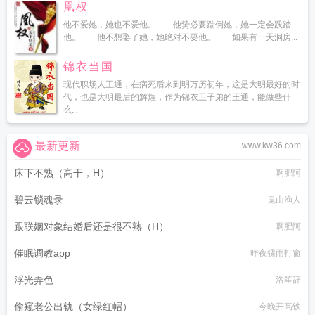
凰权
他不爱她，她也不爱他。 他势必要踹倒她，她一定会践踏
他。 他不想娶了她，她绝对不要他。 如果有一天洞房...
锦衣当国
现代职场人王通，在病死后来到明万历初年，这是大明最好的时
代，也是大明最后的辉煌，作为锦衣卫子弟的王通，能做些什
么...
最新更新
www.kw36.com
床下不熟（高干，H）
啊肥阿
碧云锁魂录
鬼山渔人
跟联姻对象结婚后还是很不熟（H）
啊肥阿
催眠调教app
昨夜骤雨打窗
浮光弄色
洛笙辞
偷窥老公出轨（女绿红帽）
今晚开高铁