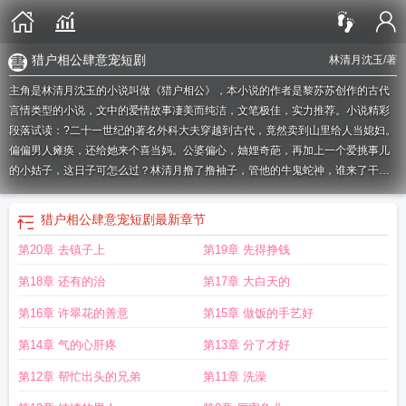
猎户相公肆意宠短剧
林清月沈玉
/著
主角是林清月沈玉的小说叫做《猎户相公》，本小说的作者是黎苏苏创作的古代
言情类型的小说，文中的爱情故事凄美而纯洁，文笔极佳，实力推荐。小说精彩
段落试读：?二十一世纪的著名外科大夫穿越到古代，竟然卖到山里给人当媳妇。
偏偏男人瘫痪，还给她来个喜当妈。公婆偏心，妯娌奇葩，再加上一个爱挑事儿
的小姑子，这日子可怎么过？林清月撸了撸袖子，管他的牛鬼蛇神，谁来了干
谁，从此悍名在外！发家致富斗极品养包子，日子过的越来越红火，只是没想到
双腿瘫痪的男人却嚷嚷着要和她生崽子。
猎户相公胖丫头全文免费阅读
猎户相公
猎户相公肆意宠短剧
最新章节
嗯想要
猎户相公宠成宝赵月茹
猎户相公俏娘子txt
猎户相公胖丫头免费
女穿穿
第20章 去镇子上
第19章 先得挣钱
越嫁给瘸腿猎户相公
猎户相公别来撩免费阅读
猎户相公娇宠妻 十月林全文免费
阅读
猎户相公很凶猛免费阅读
猎户相公来种田郭承翊
猎户相公求放过全文免费
第18章 还有的治
第17章 大白天的
阅读
猎户相公是女郎免费阅读
绝不便宜绿茶!
猎户相公来种田免费阅读
猎户相
公是个铁憨憨
猎户相公赚翻了
猎户相公他负责貌美如花免费阅读
猎户相公把我
第16章 许翠花的善意
第15章 做饭的手艺好
宠上天
猎户相公和沙雕萌宝掉马了
猎户相公俏娘子
猎户相公俏娘子全文免费阅
第14章 气的心肝疼
第13章 分了才好
读无弹窗
开局全家被流放猎户相公
猎户相公你好棒于海山
空间种田猎户相公又
壮又美全文免费阅读
猎户相公又帅又宠何曼免费阅读
猎户相公太粘人 莞然一
第12章 帮忙出头的兄弟
第11章 洗澡
笑
猎户相公成将军
苏灵韵掐腰我旺的夫
猎户相公娇宠妻
猎户相公的农家胖娘