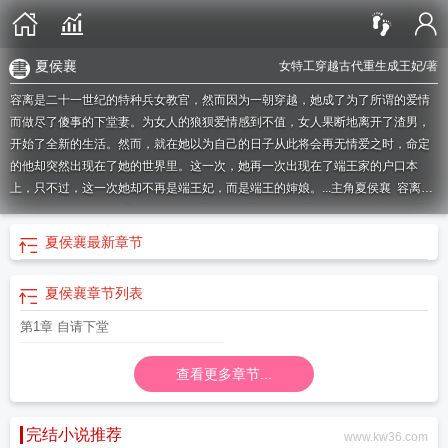
夏侯襄
女特工穿越古代重生成王妃
/著
容离是二十一世纪的特种兵女教官，然而因为一朝穿越，她成了为了所谓的爱情
而做尽了傻事的下堂妻。为女人的狼狈爱情感到不值，女人果断地离开了渣男，
开始了全新的生活。然而，就在她以为自己的日子从此将会再无情爱之时，命定
的他却突然出现在了她的世界里。这一次，她再一次出现在了端王家的户口本
上，只不过，这一次她却不再是端王妃，而是端王的婶娘。...
主角夏侯襄
容离夏
侯襄免费阅读全文 修昆仑证验
容离夏侯襄结局
容离与夏侯襄723章
夏侯端夏侯
襄
容离夏侯襄有肉吗
容离夏侯襄特工王妃不下堂笔趣阁
容离夏侯
主人公是容
夏侯襄
最新章节
离和夏侯襄的
夏侯襄的
容离夏侯襄免费
容离夏侯襄电视剧
夏侯衘容离
容离夏
侯襄特工王妃不下堂全文免费阅读
男主角叫夏侯襄
容离夏侯襄是哪本的人物
容
夏侯襄
章节列表
离夏侯襄特工王妃不下堂(全文在线阅读免费章节)
容离夏侯襄 迩七
容离夏侯襄
免费阅读全文无弹窗
主人公叫容离和夏侯襄
容离夏侯襄免费阅读全文95章
容离
第1章 自请下堂
夏侯襄免费阅读全文
夏侯襄容离结局
夏候襄 女主容离
容离夏侯襄新月过月
容
离夏侯襄迩七
夏侯襄叫什么
容离夏侯是什么
夏侯襄夏侯端
容离夏侯襄完整版
查看更多章节...
在线阅读
容离夏侯襄特工王妃不下堂TXT
免费阅读容离和夏侯襄的故事
容离夏
侯襄全文阅读
容离夏侯襄短剧
容离 夏侯
夏侯襄是什么电视剧
容离夏候襄免费
阅读
夏侯襄
容离夏侯襄的
容离和夏侯
完结小说推荐
www.kw36.com