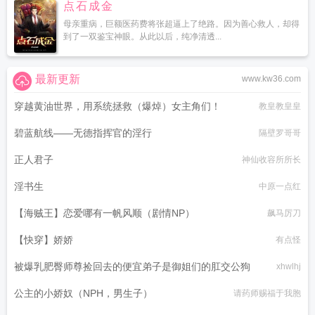
点石成金
母亲重病，巨额医药费将张超逼上了绝路。因为善心救人，却得
到了一双鉴宝神眼。从此以后，纯净清透...
最新更新
www.kw36.com
穿越黄油世界，用系统拯救（爆焯）女主角们！
教皇教皇皇
碧蓝航线——无德指挥官的淫行
隔壁罗哥哥
正人君子
神仙收容所所长
淫书生
中原一点红
【海贼王】恋爱哪有一帆风顺（剧情NP）
飙马厉刀
【快穿】娇娇
有点怪
被爆乳肥臀师尊捡回去的便宜弟子是御姐们的肛交公狗
xhwlhj
公主的小娇奴（NPH，男生子）
请药师赐福于我胞