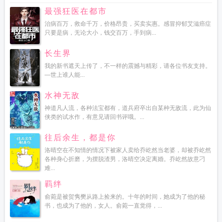
最强狂医在都市
治病百万，救命千万，价格昂贵，买卖实惠。感冒抑郁艾滋癌症
只要是病，无论大小，钱交百万，手到病...
长生界
我的新书遮天上传了，不一样的震撼与精彩，请各位书友支持。
—世上谁人能...
水神无敌
神道凡人流，各种法宝都有，道兵府卒出自某种无敌流，此为仙
侠类的试水作，有意见请回书评哦。...
往后余生，都是你
洛晴空在不知情的情况下被家人卖给乔屹然当老婆，却被乔屹然
各种身心折磨，为摆脱渣男，洛晴空决定离婚。乔屹然故意刁
难...
羁绊
俞菀是被贺隽樊从路上捡来的。十年的时间，她成为了他的秘
书，也成为了他的，女人。俞菀一直觉得，...