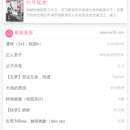
代号猛虎
神秘的御前带刀侍卫，百万解放军中选拔出来的精英分子，在重
大的外交场合中保护国家领导人生命安全的忠诚卫士，被人...
最新更新
www.kw36.com
遭殃（1v1，校园h）
popofyhrfp
正人君子
神仙收容所所长
父子共母
江儿
【五梦】背这五条，悟透
DarcyK
大屌的诱惑
学无致用
静海旖旎（校园高H）
rr旖
【快穿】娇娇
有点怪
生而为Beta，她很抱歉（abo np)
犬眉