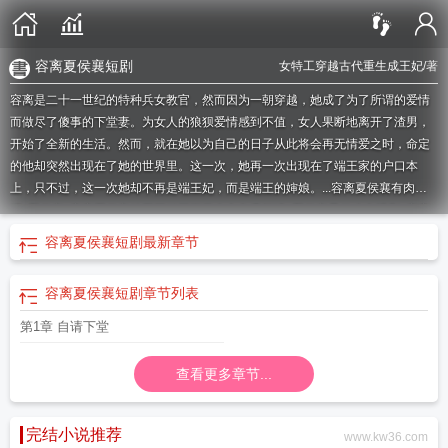
容离夏侯襄短剧
女特工穿越古代重生成王妃
/著
容离是二十一世纪的特种兵女教官，然而因为一朝穿越，她成了为了所谓的爱情
而做尽了傻事的下堂妻。为女人的狼狈爱情感到不值，女人果断地离开了渣男，
开始了全新的生活。然而，就在她以为自己的日子从此将会再无情爱之时，命定
的他却突然出现在了她的世界里。这一次，她再一次出现在了端王家的户口本
上，只不过，这一次她却不再是端王妃，而是端王的婶娘。...
容离夏侯襄有肉
吗
夏侯襄
容离夏侯襄特工王妃不下堂全文免费阅读
夏侯襄是什么电视剧
容离
夏侯襄完整版在线阅读
夏侯端夏侯襄
容离夏侯
免费阅读容离和夏侯襄的故
容离夏侯襄短剧
最新章节
事
容离夏侯襄全文阅读
夏侯衘容离
容离 夏侯
容离夏侯襄免费阅读全文95
章
容离夏侯襄短剧
容离夏侯襄电视剧
夏侯襄的
夏侯襄容离结局
容离夏侯是什
容离夏侯襄短剧
章节列表
么
容离夏侯襄特工王妃不下堂笔趣阁
夏候襄 女主容离
容离夏侯襄是哪本的人
物
容离夏侯襄的
容离夏侯襄免费
主人公是容离和夏侯襄的
容离夏侯襄免费阅
第1章 自请下堂
读全文 修昆仑证验
容离夏侯襄迩七
容离与夏侯襄723章
容离夏侯襄免费阅读全
文
容离夏侯襄结局
容离夏侯襄免费阅读全文无弹窗
容离和夏侯
主角夏侯襄
容
查看更多章节...
离夏侯襄 迩七
男主角叫夏侯襄
夏侯襄叫什么
主人公叫容离和夏侯襄
容离夏候
襄免费阅读
容离夏侯襄特工王妃不下堂TXT
容离夏侯襄特工王妃不下堂(全文在
线阅读免费章节)
女主容离夏侯襄
夏侯襄夏侯端
完结小说推荐
www.kw36.com