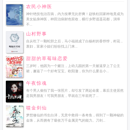
农民小神医
神针绝技包治百病，内力按摩无比舒爽！赵铁柱回家种地竟成为
美女贴身神医，种田治病财色双收，横行乡野逍遥花都，演绎
不...
山村野事
自从吃了一颗蛇胆之后，马小福就成了白杨村的香饽饽，村花，
寡妇，富家小姐们纷纷找上门来...
甜甜的草莓味恋爱
三岁时，他因为一个赌注，上幼儿园的第一天被逼穿上了公主
裙，邂逅了一个好奇宝宝。欧阳澈，你为什么要去小...
午夜惊魂
有个男人偷拍了我一张照片，却引发了两起命案，幕后主使居然
是我男朋友！可我男朋友，早就在三年前死了...
噬金剑仙
梦想修仙的书生白泽，无意中救得一条奇鱼，得到了一颗神秘的
金珠，从而拥有了吸收万千金属灵气的能力。刀剑...