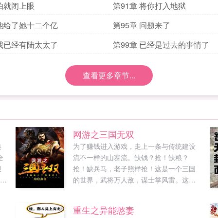
 怕就闭上眼
第91章 将你打入地狱
 他给了她十二个亿
第95章 问题来了
 我已经有陆太太了
第99章 已经是过去的事情了
查看更多章节...
网游之三国无双
典
为了赚钱进入游戏，走上一条与传统建设
全
流不一样的山寨流。缺钱？抢！缺粮？
迎
抢！缺兵马，老子照样抢！这是一个三国
离国
的世界，武将万人敌，谋士掌风雷。这天
子
下，是抢来的！...
，
重生之异能憨妻
来