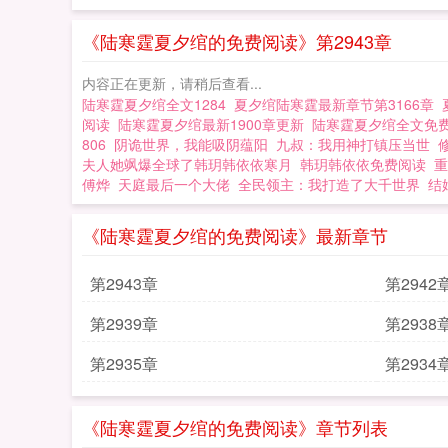
最新章节第2917
《陆寒霆夏夕绾的免费阅读》第2943章
内容正在更新，请稍后查看...
陆寒霆夏夕绾全文1284
夏夕绾陆寒霆最新章节第3166章
阅读
陆寒霆夏夕绾最新1900章更新
陆寒霆夏夕绾全文免
806
阴诡世界，我能吸阴蕴阳
九叔：我用神打镇压当世
夫人她飒爆全球了韩玥韩依依寒月
韩玥韩依依免费阅读
重
傅烨
天庭最后一个大佬
全民领主：我打造了大千世界
结
《陆寒霆夏夕绾的免费阅读》最新章节
第2943章
第2942
第2939章
第2938
第2935章
第2934
《陆寒霆夏夕绾的免费阅读》章节列表