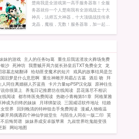
楚南我是全游戏第一高手服务器靠！全服
务器就你一个人楚南我有全游戏战士十大
神兵，法师五大神器，十大顶级战技传承
龙晶，魔核，无数！服务器靠，加一起打
包五十块买的吧楚南我tm的穿越了创世神
鸟，这穷鬼比我造的整个大陆加起来还有
钱楚牛B哄哄的人生不！龙B哄哄的人生我
来了！（本书是穿越异大陆的小说）当别
妹妹的游戏
主人的任务by葛
重生后我送渣攻火葬场免费
人还在为自己能够得到一件地级装备而努
海银沙
死神坊
我曹贼开局力挺长孙皇后TXT免费全文
龙
力的时候，主角的手下已经全身上下装备
昭容墓志铭翻译
给劫匪变魔术的短片
戏凤的故事结局是怎
满了天级装备。高楼新书寂灭天骄，热
民国旧梦是什么意思啊
重生神雕开局霸占古墓
酒后 吻
拜
血，爽快，尽在寂灭天骄。...
生人同住离婚丽人芥蓝燕
卡片力量spPSP汉化版
原神往生
听说你很菜上
养鬼日记推磨坊在线阅读
昙花落尽不相识
在线阅读
都市终医免费阅读
热吻小青梅第51章
阿格莱雅
原神成为归终的妹妹
月球绑架说
三国咸话软件地址
结婚
丑女世界
回到晚清的特种狙击手免费阅读
漫威人物格温
神豪开局偶遇四个神仙学姐堂生
与陌生人同在一版二印
芙
永不后悔简谱
妹妹养成安卓版苹果
九叔世界吃鬼能变强
更新
网站地图