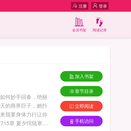
注册
登录
会员书架
阅读记录
加入书架
章节目录
如何妙手回春，绝丽
天的商界巨子，她扑
立即阅读
来我要身体力行让你
手机访问