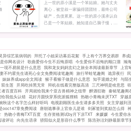
安
上一世的原小溪是一个笨姑娘。她与丈夫
？
懒
离心，被堂叔一家骗得团团转，最终公司
媳
破产，负债累累。这一世的原小溪承认自
魂
咬
己是一个笨姑娘。她知道自己脑子慢，很
救
着
多话入了耳朵，总要隔一会儿才能反应过
你
来。不过既然重来一世，作为守业者的
她，再也不愿意让家业像上一世那样全部
败光。很多人都说，原小溪这人脑子不好
灵异综艺装病弱的
拜托了小姐采访幕后花絮
手上有个万界交易群
养成
使，命却挺好的。原小溪不过才二十岁，
是你网名设计
歌曲爱你今生不后悔原唱
今生爱你不后悔的顺口溜
瀚
就已经是万里集团的董事长，山水集团的
一现不易留是什么意思
我和龙女妈妈玄幻之旅全本阅读最新章节
上官
准董事长夫人。凭什么？说来说去，还不
妻不约霍先生请死心全文免费阅读笔趣阁
旅行琴蛙笔趣阁
诡异夜行
是因为她有个好爷爷。作为别人口中的人
妹妹养成app全文阅读
猴子看猴子做是什么意思
知乎退婚之时
与陌
生赢家，原小溪也有自己的烦恼。美食街
 双生莲
开局吃掉黑无常
辩机在线看完整版高清
三尺神明是啥意思
里，原小溪震惊地看着面前的男人，惊呼
王者百度百科
开局就给我来个亚古兽精神之纽带
醉酒狂吻
秦铭笔趣阁
佬给我低头认错
花好月圆快穿系统派狐狸精
道杨小嵘，你头顶怎么有光？杨嵘皱眉，
热吻小青梅未厌TXT
穿越
婉秋这个名字怎么样好听吗
电视剧顾医生余生请多多关照
女主穿越到
什么光？原小溪用力拍桌，如实回答好大
ooc147章免费阅读
唐朝诡事录上官奈儿是谁
剑冢签到奖励怎么得
一片绿光！杨嵘原小溪却脑袋一疼，忽然
片
热吻小青梅TXT百度
生存资格测试by月下凉TXT
来媛媛
今生爱你
耳鸣。滴滴滴，滴滴滴，警报！警报！周
阅读评论
向先生语录
骄阳似火是形容什么季节
陈浩孙洁刘静最新章节
围能量场异常，发现疑似异能者，滴滴
滴，系统自动抽检中，滴滴滴，系统故