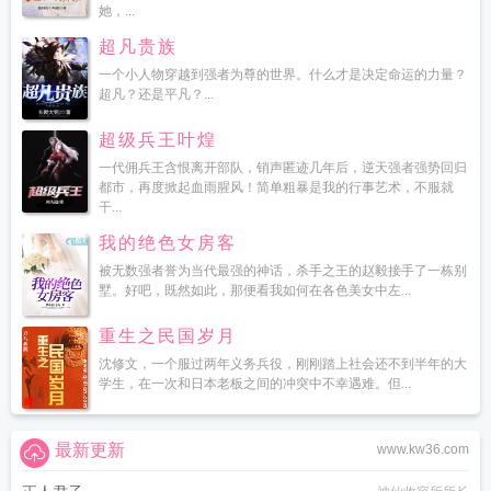
她，...
超凡贵族
一个小人物穿越到强者为尊的世界。什么才是决定命运的力量？
超凡？还是平凡？...
超级兵王叶煌
一代佣兵王含恨离开部队，销声匿迹几年后，逆天强者强势回归
都市，再度掀起血雨腥风！简单粗暴是我的行事艺术，不服就
干...
我的绝色女房客
被无数强者誉为当代最强的神话，杀手之王的赵毅接手了一栋别
墅。好吧，既然如此，那便看我如何在各色美女中左...
重生之民国岁月
沈修文，一个服过两年义务兵役，刚刚踏上社会还不到半年的大
学生，在一次和日本老板之间的冲突中不幸遇难。但...
最新更新
www.kw36.com