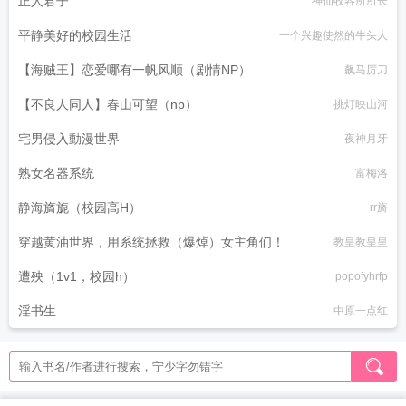
正人君子
神仙收容所所长
平静美好的校园生活
一个兴趣使然的牛头人
【海贼王】恋爱哪有一帆风顺（剧情NP）
飙马厉刀
【不良人同人】春山可望（np）
挑灯映山河
宅男侵入動漫世界
夜神月牙
熟女名器系统
富梅洛
静海旖旎（校园高H）
rr旖
穿越黄油世界，用系统拯救（爆焯）女主角们！
教皇教皇皇
遭殃（1v1，校园h）
popofyhrfp
淫书生
中原一点红