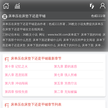
床单压在床垫下还是平铺
色戒111
/著
床单压在床垫下还是平铺是由作者：色戒111所著，36酷文小说免费提供床单压
在床垫下还是平铺全文在线阅读。
三秒记住本站：36酷文小说 网址：www.kw36.com
床单底下
床单下面的叫啥
床
单下面那个叫什么意思
床单下面还要铺什么吗
床单下的压抑声全文阅读
床单下
面是褥子还是床垫
床单下面的棉被叫什么
床单底下的叫什么
床单下面
床单总
是跑怎么办
床单底下铺的叫什么
床单下面一般铺什么比较好
在床单下面铺的叫
什么
床单下边铺的叫什么
床单压在床垫下还是平铺
放在床单下面的叫什么
床
床单压在床垫下还是平铺
最新章节
单下面的褥子叫什么
床单底下叫什么
床单很舒服
床单下面铺什么
床单压在床
第十章 记忆之火
第九章 爱的迷惑
垫下叫什么名字
床单总是往下跑怎么办
床单压在床垫下
床单下面的是什么
床
单下面的东西叫什么
床单下摆
床单下面是松紧的叫什么
床单下面的被子叫什
第八章 恶意陷害
第七章 强人所难
么
床单下面铺的叫什么
第六章 冲动闯祸
第五章 另类疗法
第四章 惊惶失措
第二章 无知被骗
床单压在床垫下还是平铺
章节列表