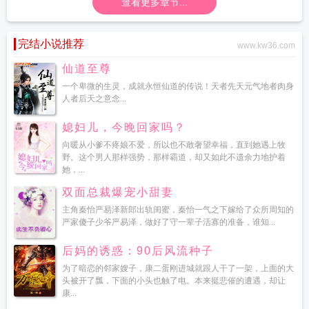
查看更多章节...
完结小说推荐
www.kw36.com
仙道至尊
一个卑微的生灵，成就永恒仙道的传说！天者先天元气地者肉身
人者后天之意念...
媳妇儿，今晚回家吗？
向暖从小爹不疼娘不爱，所以也不敢奢望幸福，直到她遇上牧
野。这个男人那样强势，那样霸道，却又如此不遗余力地护着
她，...
双面总裁爆宠小甜妻
主角秦怡严易泽新郎出轨闺蜜，秦怡一气之下嫁给了众所周知的
严家傻子少爷严易泽，做好了守一辈子活寡的准备，谁知...
后妈的诱惑：90后风流种子
为了暗恋的邻家嫂子，康二蛋刚进城就跟人干了一架，上面的大
头被开了瓢，下面的小头也触了电。本来挺悲催的遭遇，却让
康...