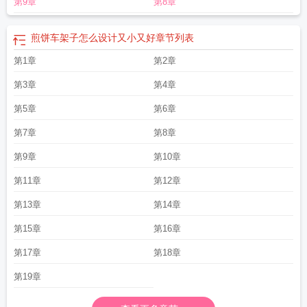
第9章
第8章
图片
煎饼车24肉
煎饼车微博截图
煎饼车by折一枚针
煎饼车TXT
煎饼车全套电
三轮
煎饼车哪里有卖
煎饼车广播剧
煎饼车by童子全文阅读
煎饼车多少钱
煎饼
车广播剧百度
煎饼车的内部结构图片
煎饼车补肉
煎饼车多少钱一辆
煎饼车和
煎饼车架子怎么设计又小又好
章节列表
谐部分
煎饼车全文免费阅读
煎饼车完整版
煎饼车26章原文
煎饼车被锁章节
煎
第1章
第2章
饼车26章的正文内容
煎饼车26路和谐内容
煎饼车by童子txt
煎饼车童子
煎饼车
童子
煎饼车架子怎么设计又小又好
煎饼车折一枚针
煎饼车txt
煎饼车by童子简
第3章
第4章
介
煎饼车怎么制作
第5章
第6章
第7章
第8章
第9章
第10章
第11章
第12章
第13章
第14章
第15章
第16章
第17章
第18章
第19章