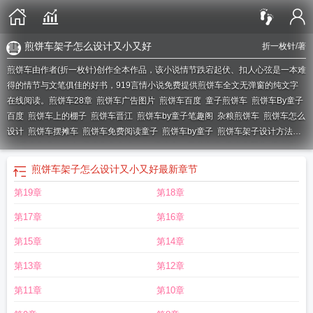
煎饼车架子怎么设计又小又好
折一枚针
/著
煎饼车由作者(折一枚针)创作全本作品，该小说情节跌宕起伏、扣人心弦是一本难
得的情节与文笔俱佳的好书，919言情小说免费提供煎饼车全文无弹窗的纯文字
在线阅读。
煎饼车28章
煎饼车广告图片
煎饼车百度
童子煎饼车
煎饼车By童子
百度
煎饼车上的棚子
煎饼车晋江
煎饼车by童子笔趣阁
杂粮煎饼车
煎饼车怎么
设计
煎饼车摆摊车
煎饼车免费阅读童子
煎饼车by童子
煎饼车架子设计方法简
单
煎饼车讲的什么
煎饼车多少钱一台
煎饼车txt百度资源
煎饼车配音
煎饼车txt
完整版
煎饼车设计图
煎饼车怎样设计最方便
煎饼车 折一枚针完整版
煎饼车24
煎饼车架子怎么设计又小又好
最新章节
章和谐内容
煎饼车长图原文
煎饼车制作图片大全
煎饼车改装前后对比
煎饼车
第19章
第18章
图片大全
煎饼车by童子在线阅读
煎饼车怎么做
煎饼车番外txt
煎饼车子设计图
片大全
煎饼车by折一枚针完整版
煎饼车需要办什么证件才能做
煎饼车折一枚针
第17章
第16章
25肉
煎饼车童子25肉
煎饼车第26章截图
煎饼车by折一枚针txt宝书网
煎饼车童
子完整版
煎饼车全文免费阅读全文
煎饼车免费阅读
煎饼车广播剧完整版百
第15章
第14章
度
煎饼车广播剧资源
煎饼车图片
煎饼车by童子首发
煎饼车设计效果图
煎饼车
第13章
第12章
by童子讲的什么
煎饼车by童子/折一枚针
煎饼车by童子免费
煎饼车照片
煎饼车
完整版在哪
煎饼车 折一枚针
煎饼车by
煎饼车by折一枚针百度
煎饼车架子图片
第11章
第10章
大全
煎饼车折一枚针26微博
煎饼车番外
煎饼车折一枚针25肉截图
煎饼车车棚