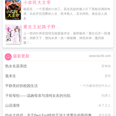
小农民大主宰
杨星辰，一个普通的小农工，莫名其妙的被人打了黑枪后偶得奇
遇。从此开启流弊的人生，医术救人，灵水种田。身边佳人虽
多...
重生王妃路子野
上一世的叶禅音懦弱无能委曲求全，最终惨死！重生后开一双佛
眼，洞察天下，预知未来！执一根银鞭，神挡杀神，魔挡诛
魔！...
最新更新
www.kw36.com
熟女名器系统
富梅洛
毫末生
蛋伤
平静美好的校园生活
一个兴趣使然的牛头人
子前母犯——温婉母亲与清纯女友的沦陷
织梦人
山花漫情
未了之人
约会大作战：关于Bed End线的五河士道重生的那些事
虚无圣母