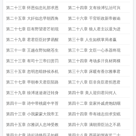
第二十三章 怀恩似忠礼部求恩
第二十四章 文有徐溥弘治可兴
第二十五章 大奸似忠早朝西角
第二十六章 千官听政新帝敕谕
第二十七章 臣有野望君芒初现
第二十八章 狼人君主以退为进
第二十九章 君君臣臣好梦易醒
第三十章 人生如棋掌局者赢
第三十一章 王越在野知晓苍生
第三十二章 文臣一心杀器终现
第三十三章 有司十三帝曰赏罚
第三十四章 考场多汗良材两棵
第三十五章 忽明忽暗静候杀机
第三十六章 床暖有香尔雅事君
第三十七章 早朝奉天君臣陌路
第三十八章 臣非良臣君拒恩君
第三十九章 徐溥迷途谢迁转身
第四十章 美人迎归君问何人
第四十一章 诗中带桃庭中半苔
第四十二章 皇家外戚虎饱鸱咽
第四十三章 小我蒙蒙大我帝王
第四十四章 帝有雄志但求安眠
第四十五章 尔雅训人忠坤受教
第四十六章 满朝滑臣治之不易
第四十七章 诗起诗终臣子如棋
第四十八章 西苑初驾有监二十