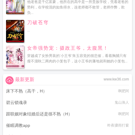
他老爸是千亿富豪，他所在的高中是一所贵族学校，凭着老爸的
势利，在学校混的如鱼得水，连老师都不敢管，老师作弊，欺
负...
刀破苍穹
...
女帝强势宠：摄政王爷，太腹黑！
穿越成了女扮男装的‘小王爷’朱玉容觉的很悲催，看着胸脯只有
瘦不溜秋二两肉的小笼包子，这小王爷的藩地就和她的小笼包...
最新更新
www.kw36.com
床下不熟（高干，H）
啊肥阿
碧云锁魂录
鬼山渔人
跟联姻对象结婚后还是很不熟（H）
啊肥阿
催眠调教app
昨夜骤雨打窗