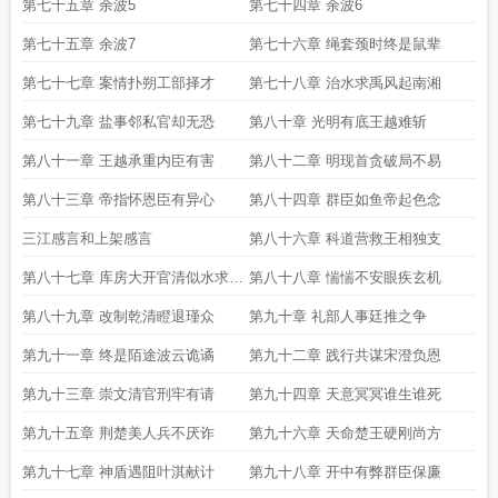
第七十五章 余波5
第七十四章 余波6
第七十五章 余波7
第七十六章 绳套颈时终是鼠辈
第七十七章 案情扑朔工部择才
第七十八章 治水求禹风起南湘
第七十九章 盐事邻私官却无恐
第八十章 光明有底王越难斩
第八十一章 王越承重内臣有害
第八十二章 明现首贪破局不易
第八十三章 帝指怀恩臣有异心
第八十四章 群臣如鱼帝起色念
三江感言和上架感言
第八十六章 科道营救王相独支
第八十七章 库房大开官清似水求首
第八十八章 惴惴不安眼疾玄机
订
第八十九章 改制乾清瞪退瑾众
第九十章 礼部人事廷推之争
第九十一章 终是陌途波云诡谲
第九十二章 践行共谋宋澄负恩
第九十三章 崇文清官刑牢有请
第九十四章 天意冥冥谁生谁死
第九十五章 荆楚美人兵不厌诈
第九十六章 天命楚王硬刚尚方
第九十七章 神盾遇阻叶淇献计
第九十八章 开中有弊群臣保廉