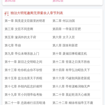
第543章
第542章
独治大明笔趣阁无弹窗余人
章节列表
第一章 我竟是文臣眼里的明君
第二章 何以治国
第三章 文臣不同意啊
第四章 一帝落百官肥
第五章 漩涡外的太子府
第六章 太子入宫
第七章 帝崩
第八章 国丧和新君
第九章 帝位未继亲故上门
第十章 废储旧事暗藏玄机
第十一章 新旧之交明暗之间
第十二章 登基之日美不胜收
第十三章 给你机会你不珍惜
第十四章 有帝弘治昭告天下
第十五章 盐法虫害天子挥棍
第十六章 巧破朝局新君新观
第十七章 外朝内廷忠奸难辩
第十八章 帝有谋略润物无声
第十九章 宵小刘瑾帝临考验
第二十章 晨起乾清天心难测
第二十一章 忠路难行后宫暗涌
第二十二章 糊涂有福帝王不庸