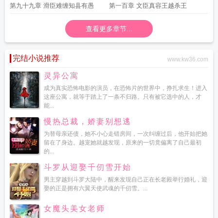
第九十九章 滑臣难缠知县有愚
第一百章 文臣真容王越杀王
查看更多章节...
完结小说推荐
www.kw36.com
灵异公寓
成为真实恐怖电影的演员，在恐怖片的世界中，挣扎求生！进入
这座公寓，就等于踏上了一条不归路。只有被它选中的人，才
能...
慢热总裁，娇妻别想逃
为替母亲还债，她不小心走错房间，一次纠缠过后，他开始把她
留在了身边。越宠她就越发现，原来的一切竟偏离了自己最初
的...
斗罗从迎娶千仞雪开始
男主穿越到斗罗大陆中，醒来发现自己正在长老殿举行婚礼，迎
娶的正是拥有六翼天使武魂的千仞雪。...
女魔头美女老师