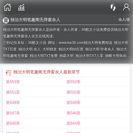
独治大明笔趣阁无弹窗余人
余人
/著
独治大明笔趣阁无弹窗余人是由作者：余人所著，36酷文小说免费提供独治大明
笔趣阁无弹窗余人全文在线阅读。
三秒记住本站：36酷文小说 网址：www.kw36.com
独治大明免费阅读
独治大明
TXT百度
独治大明 余人
大明独龙
独治大明txt百度
独治大明 作者余人
独治大
明笔趣阁无弹窗
独治大明TXT免费
独霸大明
独治大明TXT八零
独断大明朱由
检
独治大明起点中文网
独治大明在线阅读
余人作者独治大明
独治大明朱佑
樘
独治大明朱祁镇
大明独生子免费
独治大明零点
独治大明百度
独治大明起
独治大明笔趣阁无弹窗余人
最新章节
点
独治大明TXT奇书网
独治大明笔趣阁无弹窗余人
独治大明为何不能看了
独
第553章
第552章
治大明无错版
独治大明有声
独治大明TXT
独治大明笔趣阁顶点
独治大明精校
版TXT
独断大明123
独治大明完结版TXT
独治大明txt
独治大明百度百科
独治
第551章
第550章
大明TXT全集
独断大明吧
独治大明txt手机版
独治大明85章
独治大明全文免
费
独治大明无防盗
独治大明女主
脚踹士大夫
独治大明全文阅读
独治大明尔
第549章
第548章
雅
独治大明全本免费阅读
独治大明免费阅读全文
独断大明37
独治大明多少
第547章
第546章
字
独治大明顶点
独治大明无弹窗
独治大明精校版
余人 独治大明
独治大明余
人
大明独断 免费
独治大明笔趣阁
独继大明
独治之吏
第545章
第544章