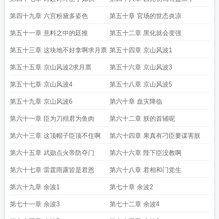
第四十九章 六宫粉黛多姿色
第五十章 官场的世态炎凉
第五十一章 意料之中的廷推
第五十二章 黑化就会变强
第五十三章 这块地不好拿啊求月票
第五十四章 京山风波1
第五十五章 京山风波2求月票
第五十六章 京山风波3
第五十七章 京山风波4
第五十八章 京山风波5
第五十九章 京山风波6
第六十章 血灾降临
第六十一章 臣为刀殂君为鱼肉
第六十二章 朕的首辅呢
第六十三章 这顶帽子臣顶不住啊
第六十四章 果真有刁臣要谋害朕
第六十五章 武勋点火帝防夺门
第六十六章 陛下臣没教啊
第六十七章 雷霆雨露皆是君恩
第六十八章 君相和门党生
第六十九章 余波1
第七十章 余波2
第七十一章 余波3
第七十二章 余波4