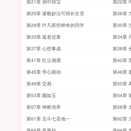
第21章 洞中得宝
第22章
第25章 诸般妙法可得长生否
第26章
第29章 叶凡那些神奇的同学
第30章
第33章 返老还童
第34章
第37章 心想事成
第38章
第41章 红尘偶遇
第42章
第45章 帝心跳动
第46章
第49章 交易
第50章
第53章 颜如玉
第54章
第57章 神桥境界
第58章
第61章 北斗七圣地一
第62章
第65章 凤凰劫
第66章