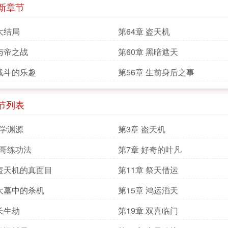
新章节
 大结局
第64章 盗天机
 与帝之战
第60章 黑暗遮天
 战斗的乐趣
第56章 生前身后之事
节列表
家学渊源
第3章 盗天机
狗哥练功法
第7章 好奇的叶凡
 盗天机的真面目
第11章 祭天借运
 大墓中的杀机
第15章 鸿运滔天
 长生劫
第19章 双喜临门