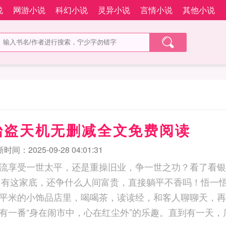
说
网游小说
科幻小说
灵异小说
言情小说
其他小说
始盗天机无删减全文免费阅读
时间：2025-09-28 04:01:31
流享受一世太平，还是重操旧业，争一世之功？看了看银
万。有这家底，还争什么人间富贵，直接躺平不香吗！悟一
平米的小饰品店里，喝喝茶，读读经，和客人聊聊天，再
有一番“身在闹市中，心在红尘外”的乐趣。直到有一天，