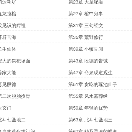
 鸿运耗尽
第23章 大圣秘境
 九龙拉棺
第27章 棺中鬼事
 没见识的鳄祖
第31章 三句经文
 开辟苦海
第35章 荒野修行
 长生仙体
第39章 小镇见闻
 宏大的祭祀场面
第43章 段德的告诫
 姜家大能
第47章 命泉现道观生
 再见段德
第51章 贪吃的瑶池仙子
 第二次脱胎换骨
第55章 风水墓葬经
 太玄门
第59章 年轻的优势
 北斗七圣地二
第63章 北斗七圣地三
 各自的造化求订阅
第67章 触及灵魂的蜕变