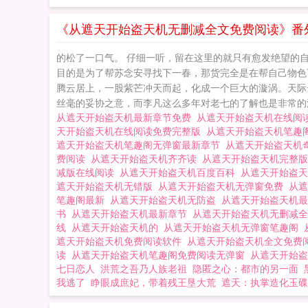
的大学生，李执平
给女朋友挑选礼物
《从遮天开始盗天机无删减全文免费阅读》番
“叶凡，你看我选
的松了一口气。 仔细一听，留在这里的就只有愈发绝望的
显得俗气了点？”
目的是为了帮苏念安寻找下一春，那货完全是在帮自己物色
好吧。你这方面的
腾云居上，一股紫芒冲天而起，化成一个巨大的漩涡。天际
丝毫的妥协之意，而李凡这么多年对老七的了解也是非常的深
我包起来。”可是李
从遮天开始盗天机最新章节免费
从遮天开始盗天机在线阅
天开始盗天机在线阅读免费完整版
从遮天开始盗天机笔趣
遮天开始盗天机笔趣阁无弹窗最新章节
从遮天开始盗天机
费阅读
从遮天开始盗天机齐齐读
从遮天开始盗天机完整
减版在线阅读
从遮天开始盗天机百度百科
从遮天开始盗
遮天开始盗天机无错版
从遮天开始盗天机无弹窗免费
从
笔趣阁最新
从遮天开始盗天机无防盗
从遮天开始盗天机
书
从遮天开始盗天机最新章节
从遮天开始盗天机无删减
线
从遮天开始盗天机的
从遮天开始盗天机无弹窗笔趣阁
遮天开始盗天机免费阅读软件
从遮天开始盗天机全文免费
读
从遮天开始盗天机笔趣阁免费阅读无弹窗
从遮天开始
七日恋人
洪荒之吾乃人族老祖
隐匿之心：都市的另一面
我逃了
睁眼成庶妃，带着残王垦大荒
遮天：执掌造化玉碟