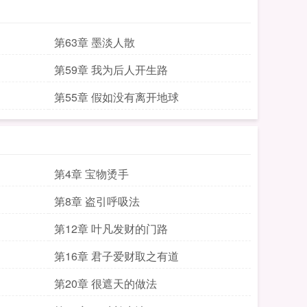
第63章 墨淡人散
第59章 我为后人开生路
第55章 假如没有离开地球
第4章 宝物烫手
第8章 盗引呼吸法
第12章 叶凡发财的门路
第16章 君子爱财取之有道
第20章 很遮天的做法