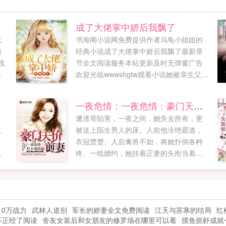
成了大佬掌中娇后我飘了
化
书海阁小说网免费提供作者乌龟小姐姐的
播
经典小说成了大佬掌中娇后我飘了最新章
残
节全文阅读服务本站更新及时无弹窗广告
欢迎光临wwwshgtw观看小说她被亲生父母
要
的养女所害，诬蔑成杀人凶手。只要你签
所
了它，你就是谢太太。牢内，路繁星凝视
一夜危情：一夜危情：豪门天价前妻
着面前矜贵的男人，眼里都是不敢相信。
，
遭渣哥陷害，一夜之间，她失去所有，更
类
条件。她问。替我挡灾。此后，她路繁星
及
被送上陌生男人的床。人前他冷绝霸道，
怕
在商界翻手为云覆手为雨，势必要将路，
衣冠楚楚。人后禽兽不如，将她扑倒各种
沈两家踩在脚底下，更要将那圣母白莲花
来
咚。一纸婚约，她挂着正妻的头衔当着他
在
的皎月拉入泥潭。本以为男人会宠她一辈
的暖床直到离婚协议摆在她面前。她潇洒
星
子，可最后，路繁星才明白。原来他这辈
签字离开，毫无留恋。可离婚后，为什么
操
子就是为了她而生的。...
他比婚内还要勤快的出现在她面前，扰乱
她的生活，甚至赶走她的追求者？老婆，
10万战力
武林人道别
军长的娇妻全文免费阅读
江天与苏寒的结局
红
离婚协议我没签字，离婚证也没有领他笑
不正经了阅读
舍友女装后和女朋友的修罗场在哪里可以看
摸鱼抓虾成就
的深邃莫测，你是打算犯重婚罪？简沫暴