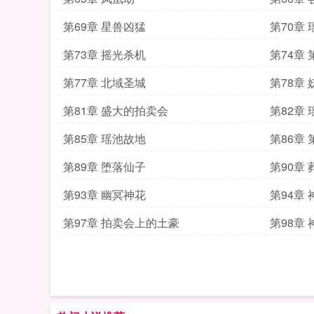
第69章 星兽凶猛
第70章
第73章 摇光杀机
第74章
第77章 北域圣城
第78章
第81章 盛大的拍卖会
第82章
第85章 瑶池故地
第86章
第89章 堕落仙子
第90章
第93章 幽冥神花
第94章
第97章 拍卖会上的土豪
第98章