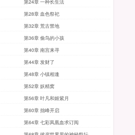
第24章 一种长生法
第28章 血色祭祀
第32章 荒古禁地
第36章 偷鸟的小孩
第40章 南宫来寻
第44章 发财了
第48章 小镇相逢
第52章 妖精窝
第56章 叶凡和姬紫月
第60章 拙峰开启
第64章 七彩凤凰血求订阅
第68章 彼岸世界里的神秘祭坛