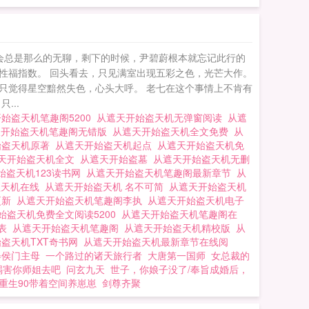
执问道：“两位小哥要
”庞博向叶凡问计道：
：“那是金貔貅，会不会
会总是那么的无聊，剩下的时候，尹碧蔚根本就忘记此行的
错的。”庞博道：“那
性福指数。 回头看去，只见满室出现五彩之色，光芒大作。
，把那条金貔貅手链给
只觉得星空黯然失色，心头大呼。 老七在这个事情上不肯有
...
....ps：大概是遮天
始盗天机笔趣阁5200
从遮天开始盗天机无弹窗阅读
从遮
天开始盗天机笔趣阁无错版
从遮天开始盗天机全文免费
从
始盗天机原著
从遮天开始盗天机起点
从遮天开始盗天机免
天开始盗天机全文
从遮天开始盗墓
从遮天开始盗天机无删
始盗天机123读书网
从遮天开始盗天机笔趣阁最新章节
从
盗天机在线
从遮天开始盗天机 名不可简
从遮天开始盗天机
更新
从遮天开始盗天机笔趣阁李执
从遮天开始盗天机电子
始盗天机免费全文阅读5200
从遮天开始盗天机笔趣阁在
列表
从遮天开始盗天机笔趣阁
从遮天开始盗天机精校版
从
盗天机TXT奇书网
从遮天开始盗天机最新章节在线阅
娶侯门主母
一个路过的诸天旅行者
大唐第一国师
女总裁的
祸害你师姐去吧
问玄九天
世子，你娘子没了/奉旨成婚后，
重生90带着空间养崽崽
剑尊齐聚