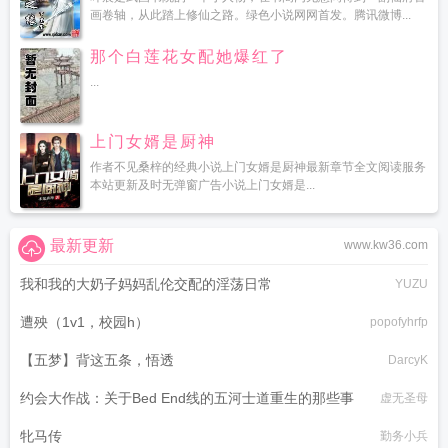
画卷轴，从此踏上修仙之路。绿色小说网网首发。腾讯微博...
那个白莲花女配她爆红了
...
上门女婿是厨神
作者不见桑梓的经典小说上门女婿是厨神最新章节全文阅读服务
本站更新及时无弹窗广告小说上门女婿是...
最新更新
www.kw36.com
我和我的大奶子妈妈乱伦交配的淫荡日常
YUZU
遭殃（1v1，校园h）
popofyhrfp
【五梦】背这五条，悟透
DarcyK
约会大作战：关于Bed End线的五河士道重生的那些事
虚无圣母
牝马传
勤务小兵