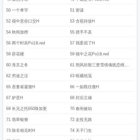
50 一个孝字
51 密谋
52 很中意你口交H
53 含苞待放H
54 秋闱放榜
55 措手不及
56 两个时辰Рo1⒏red
57 我委屈了H
58 莳花楼
59 镜中之花Рo1⒏red
60 淮京之冬
61 朔风吹散三更雪倩魂犹恋桃花
月500珠加
62 穷途之泣
63 暗藏纸笺
65 吾妻崔凝微H
66 一如既往微H
67 妒意H
68 封后立储
69 长兄之托650珠加更
70 春闱被劫
71 翡翠银簪
72 走投无路
73 除非相见时H
74 天子门生