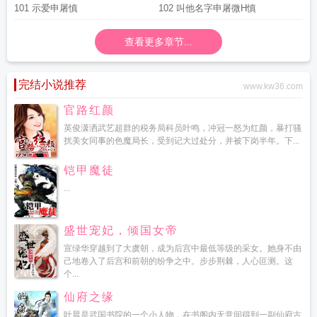
101 示爱申屠慎
102 叫他名字申屠微H慎
查看更多章节...
完结小说推荐
www.kw36.com
官路红颜
英俊潇洒武艺超群的税务局科员叶鸣，冲冠一怒为红颜，暴打骚
扰美女同事的色魔局长，受到记大过处分，并被下岗半年。下...
铠甲魔徒
...
盛世宠妃，倾国女帝
宣绿华穿越到了大虞朝，成为后宫中最低等级的采女。她身不由
己地卷入了后宫和前朝的纷争之中。步步荆棘，人心叵测。这
个...
仙府之缘
叶晨是武国书院的一个小人物，在书阁内无意间得到一副仙府古