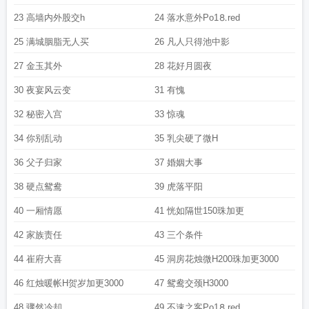
23 高墙内外股交h
24 落水意外Рo1⒏red
25 满城胭脂无人买
26 凡人只得池中影
27 金玉其外
28 花好月圆夜
30 夜宴风云变
31 有愧
32 秘密入宫
33 惊魂
34 你别乱动
35 乳尖硬了微H
36 父子归家
37 婚姻大事
38 硬点鸳鸯
39 虎落平阳
40 一厢情愿
41 恍如隔世150珠加更
42 家族责任
43 三个条件
44 崔府大喜
45 洞房花烛微H200珠加更3000
46 红烛暖帐H贺岁加更3000
47 鸳鸯交颈H3000
48 骤然冷却
49 不速之客Рo1⒏red