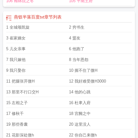
106 翰林院之冬
105 平南王府
txt
燕钗半落by琥珀糖笔趣阁免费阅读
燕钗半落(NPH)(琥珀糖)完结了吗
燕钗半
落无措版
燕钗半落全文免费阅读
燕钗半落433
燕钗半落(nph)(琥珀糖)笔趣
阁
燕钗半落by蜜姜
燕钗半落 琥珀糖(npc)
燕钗半落完结了吗
燕钗半落全文
燕
燕钗半落百度txt
章节列表
钗初试汉宫妆
燕钗半落琥珀糖讲的什么
燕钗半落全文阅读
燕钗半落by琥珀糖
1 全城颂凯旋
2 穷书生
txt
燕钗蝉鬓什么意思
燕钗半落txt
燕钗半落琥珀糖书包网
玉蕊绽冰阔落
燕钗半
落 琥珀糖(npc)笔趣阁
燕钗半落(NPH) 作者琥珀糖
燕钗半落by蜜姜话本
燕钗半
3 崔家嫡女
4 盟友
落 琥珀糖讲的什么
燕钗半落百度
燕钗半落全文最新章节
燕钗半落
月落归林(古
代)萝卜药丸
5 儿女亲事
燕钗半落 琥珀糖
燕钗半落讲的什么
6 他跑了
燕钗半落琥珀
燕钗半落 琥珀
糖类似
燕钗半落by琥珀糖完结了吗
燕钗半落最新
燕钗半落百度资源
燕钗半落
7 我只嫁他
8 当年恩怨
类似
燕钗半落by
燕钗半落最新章节
钗燕笼云晚不忺
9 我只娶你
10 握不住了微H
11 把腿张开微H
12 我好难受微H3000
13 那里不行口交H
14 他的心跳
15 左相之子
16 杜聿入府
17 修秋千
18 宫阙之中
19 那些香囊
20 这里没人
21 花影深处微h
22 你自己来微h