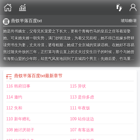
燕钗半落百度txt
琥珀糖
/著
她是尚书嫡女，父母兄长宠爱之下长大，更有个青梅竹马的皇后之侄等着迎娶
她。可未婚夫婿一朝失势，满门抄斩流放，为着父兄前程，她不得已低嫁乡野耕
读穷书生为妻，丈夫冷漠，婆母粗鄙，她成了全京城的笑谈话柄。在她好不容易
熬过随夫外放的三年，正打算与青云直上的丈夫过安生日子的时候，那个与她曾
有海誓山盟的少年郎，却意气风发地回到了京城四个男主：先婚后爱、竹马重
逢、强取豪夺、暗恋成真
燕钗半落停更了吗
燕钗半落 琥珀
燕钗半落TXT
燕钗半
落 271
燕钗半落笔趣阁
燕钗半落崔凝
燕钗半落TXT百度
燕钗半落txt资源
燕钗
燕钗半落百度txt
最新章节
半落完整版
燕钗半落琥珀糖(NPC)
燕钗半落(琥珀糖)海棠
燕钗半落百度txt
燕钗
116 韩府旧事
115 异状
半落琥珀糖笔趣阁
燕钗半落琥珀糖(npc)笔趣阁
燕钗半落 琥珀糖(npc)免费阅
读
燕钗半落琥珀糖免费阅读
燕钗半落最新更新
燕钗半落 琥珀糖(npc)百度
燕钗
114 邀约
113 是你多虑
半落by琥珀糖
燕钗半落免费阅读
燕钗半落在线阅读
燕钗半落 琥珀糖(nph)笔趣
阁
燕钗半落 琥珀糖TXT
燕钗半落 笔趣阁
燕钗半落 txt
燕钗半落 琥珀糖笔趣
112 失和
111 年夜饭
阁
燕钗半落结局
燕钗半落by蜜姜写的内容是什么?
燕钗半落271结局是什么
燕
110 新年赠礼
109 站你这边
钗半落琥珀糖
燕钗半落by琥珀糖笔趣阁
燕钗梁是什么意思
燕钗半落193全文免
费阅读
燕钗半落琥珀糖(npc)百度
燕钗半落+琥珀糖
燕钗半落琥珀糖npc笔趣
108 她讨厌胡子
107 有客远来
阁
燕钗半落在哪里更新
燕钗半落by琥珀糖全文阅读
钗燕筝鸿
燕钗半落 琥珀糖