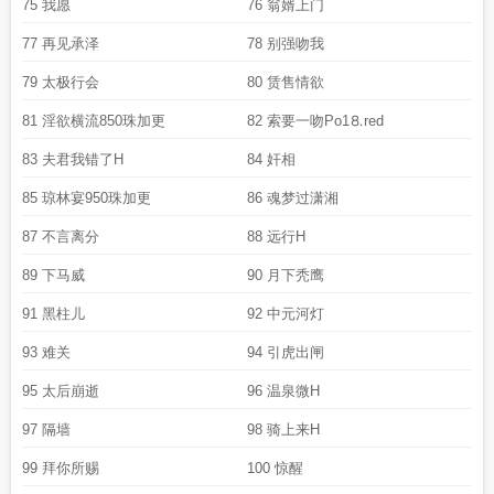
75 我愿
76 翁婿上门
77 再见承泽
78 别强吻我
79 太极行会
80 赁售情欲
81 淫欲横流850珠加更
82 索要一吻Рo1⒏red
83 夫君我错了H
84 奸相
85 琼林宴950珠加更
86 魂梦过潇湘
87 不言离分
88 远行H
89 下马威
90 月下秃鹰
91 黑柱儿
92 中元河灯
93 难关
94 引虎出闸
95 太后崩逝
96 温泉微H
97 隔墙
98 骑上来H
99 拜你所赐
100 惊醒