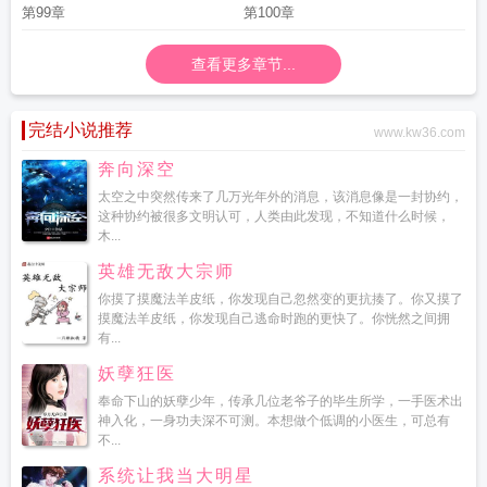
第99章
第100章
查看更多章节...
完结小说推荐
www.kw36.com
奔向深空
太空之中突然传来了几万光年外的消息，该消息像是一封协约，
这种协约被很多文明认可，人类由此发现，不知道什么时候，
木...
英雄无敌大宗师
你摸了摸魔法羊皮纸，你发现自己忽然变的更抗揍了。你又摸了
摸魔法羊皮纸，你发现自己逃命时跑的更快了。你恍然之间拥
有...
妖孽狂医
奉命下山的妖孽少年，传承几位老爷子的毕生所学，一手医术出
神入化，一身功夫深不可测。本想做个低调的小医生，可总有
不...
系统让我当大明星