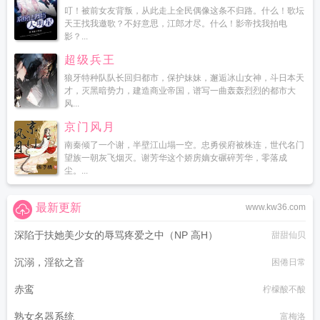
叮！被前女友背叛，从此走上全民偶像这条不归路。什么！歌坛
天王找我邀歌？不好意思，江郎才尽。什么！影帝找我拍电
影？...
超级兵王
狼牙特种队队长回归都市，保护妹妹，邂逅冰山女神，斗日本天
才，灭黑暗势力，建造商业帝国，谱写一曲轰轰烈烈的都市大
风...
京门风月
南秦倾了一个谢，半壁江山塌一空。忠勇侯府被株连，世代名门
望族一朝灰飞烟灭。谢芳华这个娇房嫡女碾碎芳华，零落成
尘。...
最新更新
www.kw36.com
深陷于扶她美少女的辱骂疼爱之中（NP 高H）
甜甜仙贝
沉溺，淫欲之音
困倦日常
赤鸾
柠檬酸不酸
熟女名器系统
富梅洛