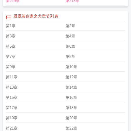
第219章
第218章
物
丧家之犬造句
丧家之犬的犬是指谁
孔子丧家之犬
丧家之犬惶惶不可终日
丧
家之犬的犬
丧家之犬文言文翻译
丧家之犬是指谁
丧家之犬打一最佳生肖
丧家
之犬说的是谁的故事
丧家之犬主公实不足虑也指的谁
丧家之犬同义词
丧家之犬
累累若丧家之犬
章节列表
指的是
丧家之犬的犬指什么
丧家之犬的犬指的是什么
丧家之犬表现了孔子什么
第1章
第2章
品质
第3章
第4章
第5章
第6章
第7章
第8章
第9章
第10章
第11章
第12章
第13章
第14章
第15章
第16章
第17章
第18章
第19章
第20章
第21章
第22章