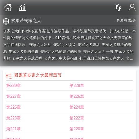
累累若丧家之犬
冬夏有雪
/著
丧家之犬由作者(冬夏有雪)创作连载作品，该小说情节跌宕起伏、扣人心弦是一本
难得的情节与文笔俱佳的好书，919言情小说免费提供丧家之犬全文无弹窗的纯
文字在线阅读。
丧家之犬出处
丧家之犬读音
丧家之犬典故
丧家之犬典故的来
源
丧家之犬指的是谁
丧家之犬指的是谁的故事
丧家之犬后面一句
丧家之犬的
典故
丧家之犬是成语吗
丧家之犬中犬是指谁
孔子说自己惶惶如丧家之犬
丧家
之犬指什么生肖
丧家之犬冬夏有雪
丧家之犬的主人公是谁
丧家之犬为什么指的
是孔子
丧家之犬近义词
丧家之犬的近义词
主公实不足虑也
丧家之犬的意思
丧
累累若丧家之犬
最新章节
家之犬孔子原文
丧家之犬原文及翻译
丧家之犬的故事
丧家之犬比喻什么人
丧
第229章
第228章
家之犬是什么意思
丧家之犬下一句
丧家之犬主人公是谁
丧家之犬是什么意思孔
子
丧家之犬下一句是什么
丧家之犬是什么生肖动物
丧家之犬的犬是什么意
第227章
第226章
思
丧家之犬简介内容
丧家之犬的犬指的是谁
丧家之犬楚天免费阅读
丧家之犬
的犬指谁
丧家之犬文言文
丧家之犬图片
丧家之犬孔子故事
丧家之犬的出处
丧
第225章
第224章
家之犬类似的成语
丧家之犬最早来形容孔子
丧家之犬最初指的是谁
丧家之犬的
第223章
第222章
犬为什么指孔夫子
丧家之犬打一个数字
丧家之犬的拼音
丧家之犬的犬最初指的
是谁
累累若丧家之犬
丧家之犬的读音
丧家之犬狺狺狂吠
丧家之犬是谁
丧家之
第221章
第220章
犬说的是谁
丧家之犬的意思解释
丧家之犬主公实不足虑也
丧家之犬是什么动