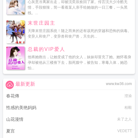
心灰意冷离家出走，却被沈奕辰捡回了家。传言沈大少冷酷无
情，手段狠辣，简一看着某人亲手给她做的一日三餐，一头黑
线。...
末世庄园主
天降末世庄园系统！随之而来的还有该死的穿越和恐怖的病毒。
变异人和丧尸，变异兽和丧尸兽，天生的...
总裁的VIP爱人
他将她救出，让她变成了他的女人，妹妹却冒充了她。她怀着身
孕却被他从三楼推下去，胎死腹中，被告知，寒毒入体，她恐
怕...
最新更新
www.kw36.com
春花傳
澄渝
性感的美艳妈妈
柏毅
山花漫情
未了之人
夏宫
VEDETT