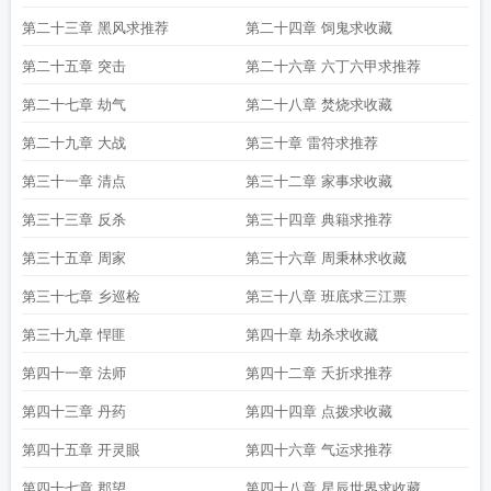
第二十三章 黑风求推荐
第二十四章 饲鬼求收藏
第二十五章 突击
第二十六章 六丁六甲求推荐
第二十七章 劫气
第二十八章 焚烧求收藏
第二十九章 大战
第三十章 雷符求推荐
第三十一章 清点
第三十二章 家事求收藏
第三十三章 反杀
第三十四章 典籍求推荐
第三十五章 周家
第三十六章 周秉林求收藏
第三十七章 乡巡检
第三十八章 班底求三江票
第三十九章 悍匪
第四十章 劫杀求收藏
第四十一章 法师
第四十二章 夭折求推荐
第四十三章 丹药
第四十四章 点拨求收藏
第四十五章 开灵眼
第四十六章 气运求推荐
第四十七章 郡望
第四十八章 星辰世界求收藏