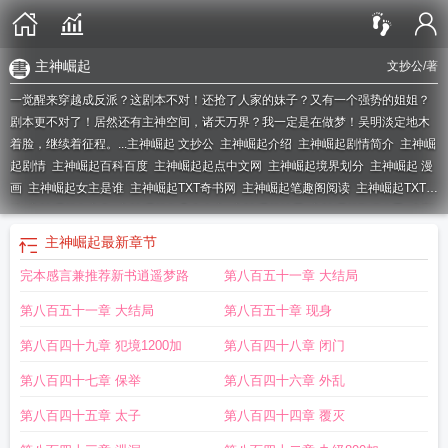
主神崛起
文抄公
/著
一觉醒来穿越成反派？这剧本不对！还抢了人家的妹子？又有一个强势的姐姐？
剧本更不对了！居然还有主神空间，诸天万界？我一定是在做梦！吴明淡定地木
着脸，继续着征程。...
主神崛起 文抄公
主神崛起介绍
主神崛起剧情简介
主神崛
起剧情
主神崛起百科百度
主神崛起起点中文网
主神崛起境界划分
主神崛起 漫
画
主神崛起女主是谁
主神崛起TXT奇书网
主神崛起笔趣阁阅读
主神崛起TXT精
校
主神崛起女主角
主神崛起有几个女主
主神崛起结局
主神崛起TXT八零
火影
忍者之主神崛起
主神崛起百度百科女主角
主神崛起最后那个女人是谁
主神崛起
主神崛起
最新章节
TXT免费
主神崛起免费观看全集
主神崛起抄的哪本书
主神崛起 精校
主神崛起
完本感言兼推荐新书逍遥梦路
第八百五十一章 大结局
女主
主神崛起有声
主神崛起漫画免费下拉式
主神崛起高仿
主神崛起TXT全
文
主神崛起文抄公TXT
主神崛起评价
主神崛起之三人行必有魅魔献祭
主神崛
第八百五十一章 大结局
第八百五十章 现身
起txt奇书网
主神崛起吴晴
主神崛起类似的
主神崛起TxT奇书网
主神崛起全本txt
精校
主神崛起全部人物介绍
主神崛起TXT精校版
主神崛起百度百科
主神崛起
第八百四十九章 犯境1200加
第八百四十八章 闭门
怎么样
主神崛起全本txt
主神崛起TXT百度
主神崛起有女主吗
主神崛起免费
主
第八百四十七章 保举
第八百四十六章 外乱
神崛起笔趣阁免费阅读
主神崛起境界
主神启动笔趣阁
主神崛起txt百度
主神崛
起免费全文在线阅读
主神崛起漫画
主神崛起txt
主神崛起 笔趣阁
主神崛起等级
第八百四十五章 太子
第八百四十四章 覆灭
划分
主神崛起全文阅读
主神崛起百度百科女主
主神崛起最新
主神崛起吧
无限