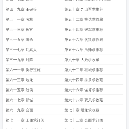
第四十九章 杀破狼
第五十章 九山军求推荐
第五十一章 考核
第五十二章 挑选求收藏
第五十三章 长官
第五十四章 破军求推荐
第五十五章 阵杀
第五十六章 贪狼求收藏
第五十七章 胡真人
第五十八章 法师求推荐
第五十九章 对阵
第六十章 大败求收藏
第六十一章 倒行逆施
第六十二章 破城求推荐
第六十三章 地龙
第六十四章 抹杀求收藏
第六十五章 随侯
第六十六章 谋算求推荐
第六十七章 郡城
第六十八章 双凤求收藏
第六十九章 会面
第七十章 蟠龙求收藏
第七十一章 玉佩求订阅
第七十二章 会面求订阅