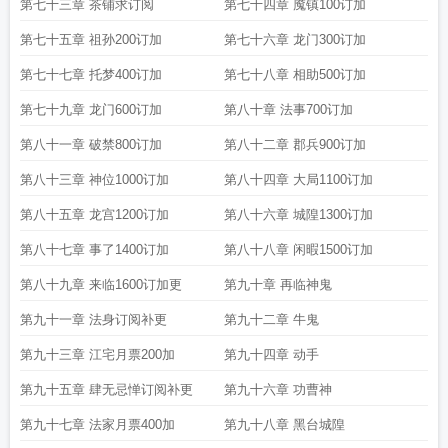
第七十三章 茶铺求订阅
第七十四章 魇镇100订加
第七十五章 祖孙200订加
第七十六章 龙门300订加
第七十七章 托梦400订加
第七十八章 相助500订加
第七十九章 龙门600订加
第八十章 法事700订加
第八十一章 破禁800订加
第八十二章 郡兵900订加
第八十三章 神位1000订加
第八十四章 大局1100订加
第八十五章 龙宫1200订加
第八十六章 城隍1300订加
第八十七章 事了1400订加
第八十八章 闲暇1500订加
第八十九章 来临1600订加更
第九十章 再临神鬼
第九十一章 法身订阅补更
第九十二章 牛鬼
第九十三章 江宅月票200加
第九十四章 动手
第九十五章 肆无忌惮订阅补更
第九十六章 功曹神
第九十七章 法家月票400加
第九十八章 黑台城隍