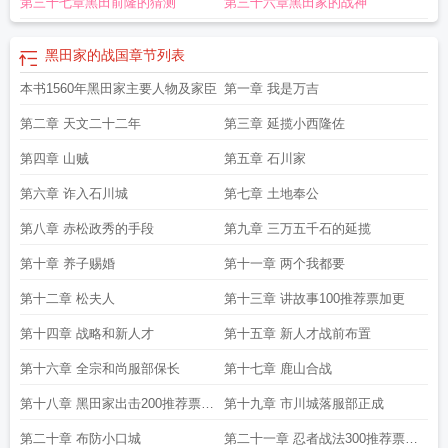
第三十七章黑田前隆的猜测
第三十六章黑田家的战神
发
黑田的身份
黑田家的战国 精校
日本黑田家族
黑田家的战国 第322章
黑田
家的战国 第1章
黑田家的战国
章节列表
本书1560年黑田家主要人物及家臣
第一章 我是万吉
第二章 天文二十二年
第三章 延揽小西隆佐
第四章 山贼
第五章 石川家
第六章 诈入石川城
第七章 土地奉公
第八章 赤松政秀的手段
第九章 三万五千石的延揽
第十章 养子赐婚
第十一章 两个我都要
第十二章 松夫人
第十三章 讲故事100推荐票加更
第十四章 战略和新人才
第十五章 新人才战前布置
第十六章 全宗和尚服部保长
第十七章 鹿山合战
第十八章 黑田家出击200推荐票加
第十九章 市川城落服部正成
更
第二十章 布防小口城
第二十一章 忍者战法300推荐票加