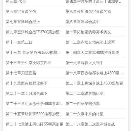
第三章 伏击
第四章宇喜多的计谋三千四加更求
收藏
第五章宇喜多的信
第六章长船贞亲宇喜多的酒
第七章室津城合战上
第八章室津城合战中
第九章室津城合战下3700票加更
第十章拓植家的毒雾术奥义
第十一章第二日
第十二章赤松义佑死浦上退军
第十三章 善后的办法1500收藏加
第十四章天皇将军4000推荐加更
更
第十五章壬生京次郎京四郎
第十六章官职大义到手
第十七章刀匠拦路
第十八章西赤穗郡攻略上4300票加
更
第十九章西赤穗郡攻略下
第二十章上月城合战上4600票加更
第二十一章上月城合战下
第二十二章讃容郡压制
第二十三章明国徐惟学4900票加更
第二十四章黎明信源
求收藏
第二十五章培训班5200推荐加更求
第二十六章未来的将星
收藏
第二十七章浦上再出阵5500票加更
第二十八章第二次室津城合战