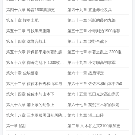
第四十八章 谗言1600票加更
第四十九章 置盐赤松发兵
第五十章 悍勇土肥
第五十一章 活跃的藤冈九郎
第五十二章 寻找黑田重隆
第五十三章 小寺则治1900推荐加
更
第五十四章 泷野合战上
第五十五章 泷野合战下
第五十六章 揖保郡平定御著乱起
第五十七章 御著之乱上 2200推荐
加更
第五十八章 御著之乱下 1000收藏
第五十九章 小寺职高初掌军
加更
第六十章 尘埃落定
第六十一章 战后评定
第六十二章 佐佐木长秀和山本与六
第六十三章 佐佐木和山本中2500
郎上
票加更
第六十四章 佐佐木与山本下
第六十五章 宫田光次高山宗氏
第六十六章 浦上家的动作上
第六十七章 英贺三木家的决定
2800加更
第六十八章 三木臣服黑田别所防御
第六十九章 浦上出阵
三好
第一章 陷阱
第二章 久木谷之灾3100票加更