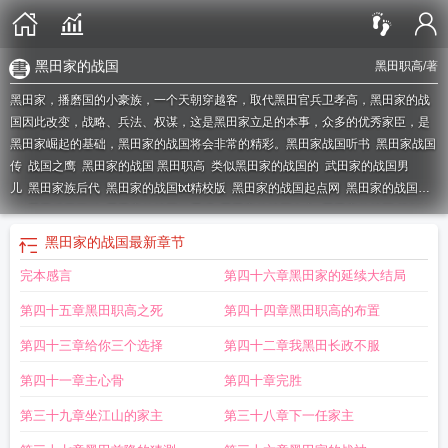
黑田家的战国
黑田职高
/著
黑田家，播磨国的小豪族，一个天朝穿越客，取代黑田官兵卫孝高，黑田家的战
国因此改变，战略、兵法、权谋，这是黑田家立足的本事，众多的优秀家臣，是
黑田家崛起的基础，黑田家的战国将会非常的精彩。
黑田家战国听书
黑田家战国
传
战国之鹰
黑田家的战国 黑田职高
类似黑田家的战国的
武田家的战国男
儿
黑田家族后代
黑田家的战国txt精校版
黑田家的战国起点网
黑田家的战国
txt
黑田兵卫百科
黑田家的战国好看吗
黑田家的战国女主
黑田家的战国 第501
章
黑田家的战国 看帮
黑田rum
黑田家的战国TXT精校版
黑田家的战国免费阅
黑田家的战国
最新章节
读
黑田家的战国 笔趣阁
日本战国黑田家位置
黑田家的战国起点
黑田家的战国
完本感言
第四十六章黑田家的延续大结局
TXT
黑田家战国txt全文免费
黑田是好人还是坏人
黑田家的战国txt
黑田家的战
国TXT八零
战国之真田家督
黑田家历史
战国武田家
黑田家的战国 分封天下
黑
第四十五章黑田职高之死
第四十四章黑田职高的布置
田家的战国听书
关于真田家的战国
黑田家纹
日本黑田
黑田家的战国最新章
节
黑田家的战国 笔趣阁最新章节免费阅读
战国basara黑田官兵卫
日本黑田家
第四十三章给你三个选择
第四十二章我黑田长政不服
历史
黑田家族
黑田家的战国笔趣阁
黑田家的战国主角
战国武田家的
黑田家的
第四十一章主心骨
第四十章完胜
战国txt奇书网
黑田出自哪部动漫
日本黑田氏
穿越织田家的战国
黑田的真实身
份
黑田家的战国全部章节在线阅读
黑田家的战国结局影响
黑田家的战国精校
第三十九章坐江山的家主
第三十八章下一任家主
版
黑田家的战国大结局
黑田家之章其后回想怎么收
黑田家之章其后怎么触