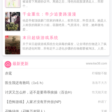
被逼签下离婚协议书。离婚之后，瑾色拍屁股潇洒走人，而那
个...
千金重生：帝少追妻路漫漫
他是帝都顶级豪门世家的继承人，权势无双，矜贵淡漠。她是人
人称羡的顾家大小姐，容颜绝美，气质清冷。前世，她卑微地
爱...
末日超级游戏系统
关于末日超级游戏系统生化病毒的爆发，让全球的生物进入了疯
狂的进化时期，所有赶不上进化步骤的生物都要被淘汰。人类...
最新更新
www.kw36.com
赤鸾
柠檬酸不酸
医生我还有救吗（1v1 h）
洛洛不大方
讨厌又怎么样，还不是要乖乖挨操（百合H）
性无能天使
【恐怖游戏】人家才没有开外挂(NP)
梓易丫
召唤绿传（召唤万岁同人）
无媛