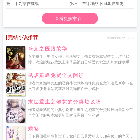
第二十九章攻城战
第三十章守城战下5800票加更
查看更多章节...
完结小说推荐
www.kw36.com
盛宠之医路荣华
女主重生，男强女强，苏爽宠文，作者有数本完结文，坑品保
障，欢迎跳坑苏梁浅上辈子是被自己挚爱的枕边人和妹妹联手...
武炼巅峰免费全文阅读
作者武炼巅峰莫默的经典小说武炼巅峰免费全文阅读最新章节全
文阅读服务本站更新及时无弹窗广告小说神...
末世重生之炮灰的分类垃圾场
作者魅舞紫瞳的经典小说末世重生之炮灰的分类垃圾场最新章节
全文阅读服务本站更新及时无弹窗广告小说...
婚魅
天下最倒霉的事莫过于，嫁给自己最爱的人，却在领证的当天，