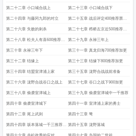
更
第二十二章 小口城合战上
第二十三章 小口城合战下
第二十四章 与藤冈九郎的对立
第二十五章 战后评定400推荐票加
更
第二十六章 失败的刺杀
第二十七章 栉桥左京近500推荐加
更
第二十八章 松夫人有喜600推荐加
第二十九章 永禄三年上
更
第三十章 永禄三年下
第三十一章 真龙归海700推荐加更
第三十二章 结缘上
第三十三章 结缘下800推荐加更
第三十四章 结盟室津浦上家
第三十五章 泷野合战战前准备
第三十六章 泷野合战谷口之战上
第三十七章 谷口之战下900加更
第三十八章 偷袭室津城上
第三十九章 偷袭室津城中一千推荐
第四十章 偷袭室津城下
第四十一章 室津浦上家的勇士
第四十二章 尾上武则
第四十三章 弩
第四十四章 坂本落城一千三推荐加
第四十五章 泷野落城
更
第四十六章 赤松政秀的应对
第四十七章 岛国的二世祖