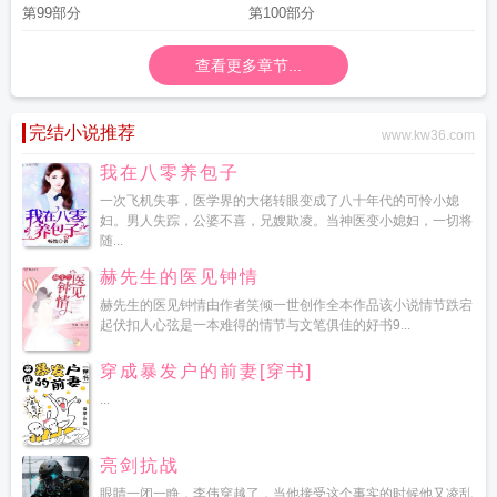
第99部分
第100部分
查看更多章节...
完结小说推荐
www.kw36.com
我在八零养包子
一次飞机失事，医学界的大佬转眼变成了八十年代的可怜小媳
妇。男人失踪，公婆不喜，兄嫂欺凌。当神医变小媳妇，一切将
随...
赫先生的医见钟情
赫先生的医见钟情由作者笑倾一世创作全本作品该小说情节跌宕
起伏扣人心弦是一本难得的情节与文笔俱佳的好书9...
穿成暴发户的前妻[穿书]
...
亮剑抗战
眼睛一闭一睁，李伟穿越了，当他接受这个事实的时候他又凌乱