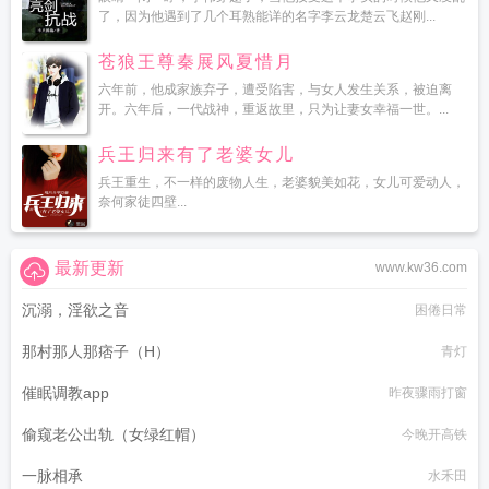
了，因为他遇到了几个耳熟能详的名字李云龙楚云飞赵刚...
苍狼王尊秦展风夏惜月
六年前，他成家族弃子，遭受陷害，与女人发生关系，被迫离
开。六年后，一代战神，重返故里，只为让妻女幸福一世。...
兵王归来有了老婆女儿
兵王重生，不一样的废物人生，老婆貌美如花，女儿可爱动人，
奈何家徒四壁...
最新更新
www.kw36.com
沉溺，淫欲之音
困倦日常
那村那人那痞子（H）
青灯
催眠调教app
昨夜骤雨打窗
偷窥老公出轨（女绿红帽）
今晚开高铁
一脉相承
水禾田