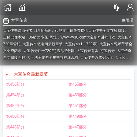
大宝传奇
幽雨
/著
大宝传奇是由作者：幽雨所著，36酷文小说免费提供大宝传奇全文在线阅读。
三秒记住本站：36酷文小说 网址：www.kw36.com
大宝传奇讲的什么
大宝传奇
720章雪妃
大宝传奇笔趣阁最新章节
大宝传奇(1一720章)
大宝传奇雅琴芳菲全
文免费阅读
大宝传奇(1一720章)第九书包网
大宝传奇有雷
打宝传奇
大宝传奇
全文阅读理解
大宝法王传奇全集视频在线观看
大宝传奇袁雪妃阅读
大宝lg
大
宝传奇TXT奇书网
大宝传奇天心阁
大宝外传
大宝传奇720全本txt
大宝传奇在线
阅读
大宝传奇全文阅读585
大宝传说在线观看
大宝广穿
大宝传奇雅琴芳菲全
大宝传奇
最新章节
文
大宝事件
大宝传奇全文阅读笔趣阁
大宝传奇轩辕大宝
大宝传奇笔趣阁
大宝
第456部分
第455部分
传奇1-720章完结版
大宝传说txt
大宝传奇720章
大宝传奇诸葛青云
大宝传
齐
大宝传奇720
大宝传奇之轩辕大宝目录
大宝2018
大宝传奇之轩辕大宝
类似
第454部分
第453部分
大宝传奇的书籍
大宝传奇TXT
大宝传奇免费全文
大宝传奇诸葛青云全文总
览
大宝传奇作者
轩轩大宝传奇
大宝传奇扫书
大宝传奇TXT免费
大宝的传
第452部分
第451部分
奇
大宝剑传奇在线
大宝传奇人物介绍
大宝传奇720章目录
大宝传奇全文
大宝
第450部分
第449部分
传奇全文阅读
大宝传奇周洁
第448部分
第447部分