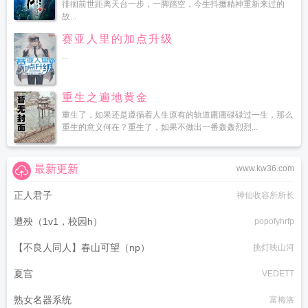
徘徊前世距离天台一步，一脚踏空，今生抖擞精神重新来过的
故...
赛亚人里的加点升级
...
重生之遍地黄金
重生了，如果还是遵循着人生原有的轨道庸庸碌碌过一生，那么
重生的意义何在？重生了，如果不做出一番轰轰烈烈...
最新更新
www.kw36.com
正人君子
神仙收容所所长
遭殃（1v1，校园h）
popofyhrfp
【不良人同人】春山可望（np）
挑灯映山河
夏宫
VEDETT
熟女名器系统
富梅洛