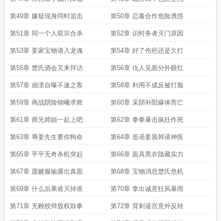
第49章 嫌疑现身同时追击
第50章 忍毒合作危险诱惑
第51章 同一个人双宗合杀
第52章 识时务者灭门原因
第53章 姜家宝物请入龙魂
第54章 好了伤疤还是欠打
第55章 楚氏酒会又来拜访
第56章 仇人见面分外眼红
第57章 崩溃自曝不速之客
第58章 利用不成反被打脸
第59章 商战阴险锦曦求救
第60章 采阴补阳爆体而亡
第61章 师兄师姐一起上吧
第62章 拳拳暴击疯狂作死
第63章 辱姜先生要你狗命
第64章 造谣姜晨韩请神医
第65章 平平无奇杀机突起
第66章 面具黑衣隐藏实力
第67章 愿赌服输露出真面
第68章 宝物消息楚氏危机
第69章 什么后果谁灭掉谁
第70章 拿出诚意狂风暴雨
第71章 无赖狡辩股权鼓拳
第72章 背刺逼宫意外反转