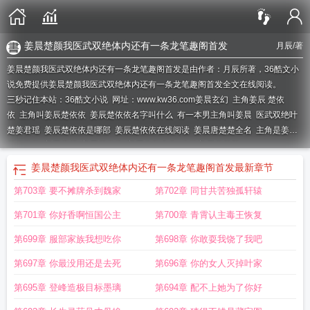
姜晨楚颜我医武双绝体内还有一条龙笔趣阁首发
月辰
/著
姜晨楚颜我医武双绝体内还有一条龙笔趣阁首发是由作者：月辰所著，36酷文小
说免费提供姜晨楚颜我医武双绝体内还有一条龙笔趣阁首发全文在线阅读。
三秒记住本站：36酷文小说 网址：www.kw36.com
姜晨玄幻
主角姜辰 楚依
依
主角叫姜辰楚依依
姜辰楚依依名字叫什么
有一本男主角叫姜晨
医武双绝叶
楚姜君瑶
姜辰楚依依是哪部
姜辰楚依依在线阅读
姜晨唐楚楚全名
主角是姜辰
楚依依的
姜晨穿越
姜晨楚依依
姜晨玄幻合集
人物姜辰唐楚楚
姜晨楚颜我医武双绝体内还有一条龙笔趣阁首发
最新章节
第703章 要不摊牌杀到魏家
第702章 同甘共苦独孤轩辕
第701章 你好香啊恒国公主
第700章 青霄认主毒王恢复
第699章 服部家族我想吃你
第698章 你敢耍我饶了我吧
第697章 你最没用还是去死
第696章 你的女人灭掉叶家
第695章 登峰造极目标墨璃
第694章 配不上她为了你好