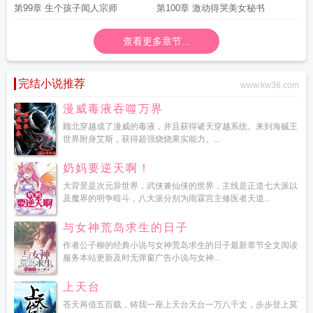
第99章 生个孩子闻人宗师
第100章 激动得哭美女秘书
查看更多章节...
完结小说推荐
www.kw36.com
漫威毒液吞噬万界
顾北穿越成了漫威的毒液，并且获得诸天穿越系统。来到海贼王
世界附身艾斯，获得超强烧烧果实能力。...
奶妈要逆天啊！
大背景是次元异世界，武侠兼仙侠的世界，主线是正道七大派以
及魔界的明争暗斗，八大派分别为雨霖宫主修医者天道...
与女神荒岛求生的日子
作者公子柳的经典小说与女神荒岛求生的日子最新章节全文阅读
服务本站更新及时无弹窗广告小说与女神...
上天台
苍天再借五百载，铸我一座上天台天台一万八千丈，步步登上莫