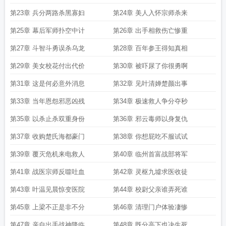
第23章 兵分两路杀黑寡妇
第24章 美人入怀宗师杀来
第25章 幕后军师扑空中计
第26章 出手相救伤亡惨重
第27章 斗智斗勇误杀乌龙
第28章 百年参王得知真相
第29章 美女校花付出代价
第30章 被吓尿了你很勇啊
第31章 这是何必意外消息
第32章 见叶清婵楚颜出事
第33章 当年恩怨邪恶凶残
第34章 极速救人争分夺秒
第35章 以杀止杀双重身份
第36章 邪云毒师以身复仇
第37章 收购楚氏海都豪门
第38章 你想屁吃不服试试
第39章 覆灭危机来电救人
第40章 临州首富战部将军
第41章 战医宗师反噬吐血
第42章 灵枢九墟求医收徒
第43章 叶温见晨惊变医院
第44章 校尉父亲谁弄死谁
第45章 上梁不正是非不分
第46章 清理门户体验凄惨
第47章 亲自出手战神降临
第48章 既分高下也决生死