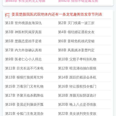
第693章 长生灵药见丈母娘
第692章 猜得不错是藏宝图
姜晨楚颜我医武双绝体内还有一条龙笔趣阁首发
章节列表
第1章 世外桃源血海深仇
第2章 灭门线索一波三折
第3章 神医村民揭穿真面
第4章 领结婚证遇前女友
第5章 楚颜态度凶手是谁
第6章 姜晴危机雄武堂秘
第7章 内力外放确认真相
第8章 凤凰姚冰姜楚约定
第9章 医者仁心小人得志
第10章 父慈子孝特别礼物
第11章 目光长远不巧来电
第12章 暗流涌动抽白眼狼
第13章 狠狠打脸摇尾乞怜
第14章 跟踪拦截误会杀机
第15章 万毒宗门又有礼物
第16章 转让股权找令狐门
第17章 齐聚天临杀戮降临
第18章 厚颜无耻阴谋诡计
第19章 姜晨赶到脑袋开瓢
第20章 晚上八点是否情敌
第21章 令狐门主鱼龙混杂
第22章 美女谈判突生变故