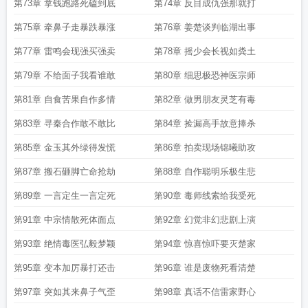
第73章 拿钱跑路死磕到底
第74章 反目成仇强那就打
第75章 牵鼻子走暴跌暴涨
第76章 姜楚谈判临湖出事
第77章 雷鸣会现强买强卖
第78章 摇少会长视如粪土
第79章 不给面子我看谁敢
第80章 细思极恐神医宗师
第81章 自食苦果自作多情
第82章 做男朋友灵芝有毒
第83章 寻秦合作敢不敢比
第84章 捡漏高手故意捧杀
第85章 金玉其外绿得发慌
第86章 拍卖现场锦曦助攻
第87章 搬石砸脚亡命抢劫
第88章 自作聪明乐极生悲
第89章 一言定生一言定死
第90章 毒师线索给我受死
第91章 中宗情散死体面点
第92章 幻觉非幻悲剧上演
第93章 绝情毒医弘毅梦颖
第94章 惊喜惊吓要灭楚家
第95章 变本加厉暴打还击
第96章 谁是废物死看清楚
第97章 突如其来鼻子气歪
第98章 真话不信雷家野心