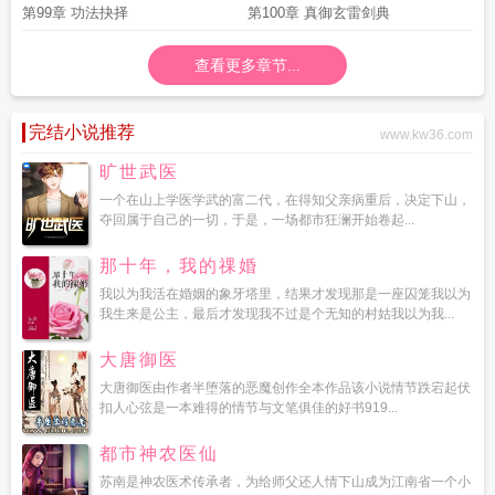
第99章 功法抉择
第100章 真御玄雷剑典
查看更多章节...
完结小说推荐
www.kw36.com
旷世武医
一个在山上学医学武的富二代，在得知父亲病重后，决定下山，
夺回属于自己的一切，于是，一场都市狂澜开始卷起...
那十年，我的祼婚
我以为我活在婚姻的象牙塔里，结果才发现那是一座囚笼我以为
我生来是公主，最后才发现我不过是个无知的村姑我以为我...
大唐御医
大唐御医由作者半堕落的恶魔创作全本作品该小说情节跌宕起伏
扣人心弦是一本难得的情节与文笔俱佳的好书919...
都市神农医仙
苏南是神农医术传承者，为给师父还人情下山成为江南省一个小