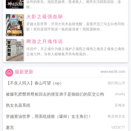
诊所的医生。他惩恶扬善，医者救人。都市生活精彩缤纷，泼
辣...
火影之最强血脉
穿越火影世界，开局大筒木血脉觉醒，直接开启三勾玉白色写轮
眼！斑你是我宇智波一族的最强者！我斑愿称你...
网游之月魂传说
传说中，月之魂分为傲之魂妒之魂怒之魂惰之魂贪之魂食之魂色
之魂七种。当有人能够集齐所有散落的...
最新更新
www.kw36.com
【不良人同人】春山可望（np）
挑灯映山河
被爆乳肥臀师尊捡回去的便宜弟子是御姐们的肛交公狗
xhwlhj
熟女名器系统
富梅洛
穿越黄油世界，用系统拯救（爆焯）女主角们！
教皇教皇皇
夏宫
VEDETT