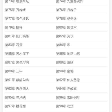
第73章 地底祭坛
第74章 九煞炼魂阵
第75章 万魂幡
第76章 丹魂子
第77章 雪色披风
第78章 杨秀微
第79章 抉择
第80章 匿灵术
第81章 仙门陨落
第82章 莫伏
第83章 石蛋
第84章 嘭
第85章 黑木崖下
第86章 地动山摇
第87章 黑色溶洞
第88章 通幽
第89章 三年
第90章 废墟
第91章 龌龊勾当
第92章 仙人慈悲
第93章 再杀四人
第94章 赤蛟旗
第95章 噬风峡
第96章 玄阴铜母
第97章 桃花酿
第98章 功法