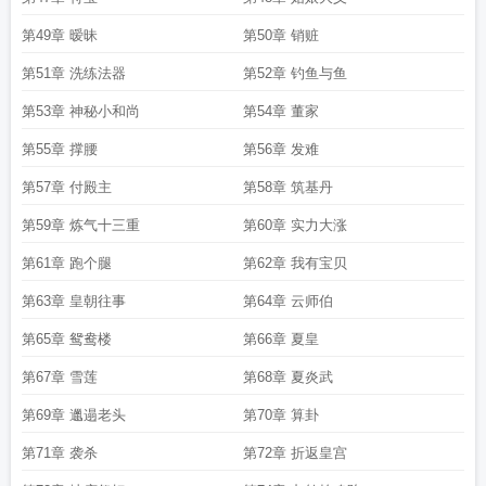
第49章 暧昧
第50章 销赃
第51章 洗练法器
第52章 钓鱼与鱼
第53章 神秘小和尚
第54章 董家
第55章 撑腰
第56章 发难
第57章 付殿主
第58章 筑基丹
第59章 炼气十三重
第60章 实力大涨
第61章 跑个腿
第62章 我有宝贝
第63章 皇朝往事
第64章 云师伯
第65章 鸳鸯楼
第66章 夏皇
第67章 雪莲
第68章 夏炎武
第69章 邋遢老头
第70章 算卦
第71章 袭杀
第72章 折返皇宫