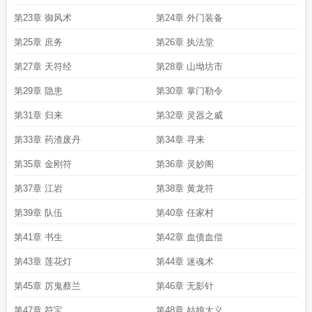
第23章 御风术
第24章 外门装备
第25章 庶务
第26章 执法堂
第27章 天符经
第28章 山坳坊市
第29章 隐患
第30章 掌门勒令
第31章 归来
第32章 灵器之威
第33章 药渣废丹
第34章 寻来
第35章 金刚符
第36章 灵妙阁
第37章 江岩
第38章 黄龙符
第39章 队伍
第40章 任家村
第41章 书生
第42章 血债血偿
第43章 莲花灯
第44章 迷魂术
第45章 厉鬼蔡兰
第46章 无影针
第47章 符宝
第48章 姑娘大义