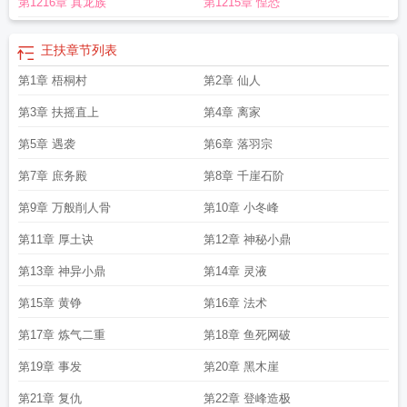
第1216章 真龙族
第1215章 惶恐
王扶
章节列表
第1章 梧桐村
第2章 仙人
第3章 扶摇直上
第4章 离家
第5章 遇袭
第6章 落羽宗
第7章 庶务殿
第8章 千崖石阶
第9章 万般削人骨
第10章 小冬峰
第11章 厚土诀
第12章 神秘小鼎
第13章 神异小鼎
第14章 灵液
第15章 黄铮
第16章 法术
第17章 炼气二重
第18章 鱼死网破
第19章 事发
第20章 黑木崖
第21章 复仇
第22章 登峰造极