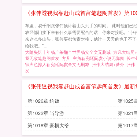
《张伟透视我靠赶山成首富笔趣阁首发》第102
车里，易千阳跟张伟预计着山头到手的时间。 此时他们已经
农经部门接下来有什么事需要配合的话，你来对接吧。” 张
来这么多山头，张伟要都负责对接，估计一天天的也干不了别
给我吧。”...
大隋失忆十年杨广杀翻全世界杨安全文无删减
方凡大结局
我无敌笔趣阁首发
方凡
主角靳宪廷阮虞小说无弹窗
长生
宗声色撩人靳宪廷阮虞全文无删减
张伟大结局+番外
张伟
发
《张伟透视我靠赶山成首富笔趣阁首发》最新
第1026章 约饭
第1025
第1022章 当导游
第1021
第1018章 豪横大爷
第1017