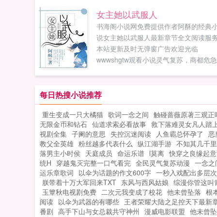
有。历经坎坷，看我翻手为云！饱经磨
女主她以武服人
难，看我覆手为雨！踩着嚣张的人，我
书海阁小说网免费提供作者阿酥的经典
嚣张，踏着恶人的尸骨，匡扶正义！红
说女主她以武服人最新章节全文阅读服
投怀，遍阅春色，可弱水三千，我只取
本站更新及时无弹窗广告欢迎光临
瓢饮！苍穹中的那抹月光，是我为爱人
wwwshgtw观看小说灵气复苏，商都危
下不惧黑暗中的希望。周蒙。...
宗师贺山海被请出山，贺苒随父出征，
露面就被各家族列为联姻对象。贺苒在
都七阶可称宗师，我今年18，武四阶，
每日热搜小说推荐
呢？贺苒在中岳我斩杀的灵兽排名第一
重生变成一只大橘猫
歌词一念之间
触碰蔷薇原著三观正
你呢？贺苒在历练场地我积分排名第一
无限金币和钻石
仙道求索必看故事
救下落难灵女凡人踏
你呢？众家族对不起，犬子不配！告辞
视剧全集
子阑的意思
失控沉迷阅读
人鱼霸总怀孕了
恶
打搅了！...
教父全英雄
粉丝越多代表什么
纵江湖手游
不知其几千里也.
落男主小时侯
天庭成员
命运乐谱
l莫离
快穿之良缘起意
统H
穿越鬼灭完整一口气看完
全民灵气复苏动漫
一念之
运乐章歌词
以伞为话题的作文600字
一秒入戏配出多层次
朕带着十万大军回来TXT
东风与西风姑娘
综漫你管这叫
玉簟秋电视剧免费
二次元我变成了校花
他未曾坠落
根
阅读
以伞为武器的有哪些
王者荣耀大陆之足控天下最新
番剧
高手下山与女总裁共守神州
漫威电影联盟
他未曾坠