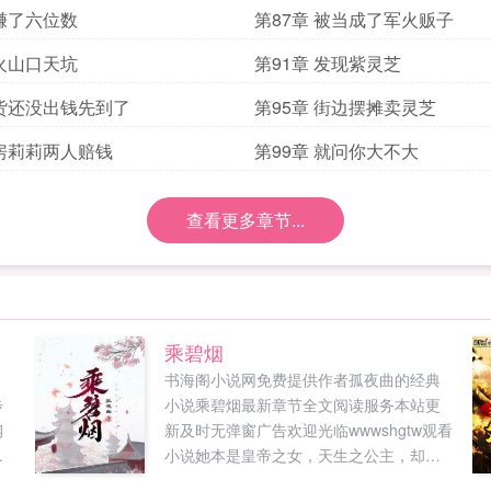
 赚了六位数
第87章 被当成了军火贩子
 火山口天坑
第91章 发现紫灵芝
 货还没出钱先到了
第95章 街边摆摊卖灵芝
 房莉莉两人赔钱
第99章 就问你大不大
查看更多章节...
乘碧烟
书海阁小说网免费提供作者孤夜曲的经典
步
小说乘碧烟最新章节全文阅读服务本站更
钢
新及时无弹窗广告欢迎光临wwwshgtw观看
小说她本是皇帝之女，天生之公主，却因
拥
其祖母当权，废帝为王，全家被贬至远离