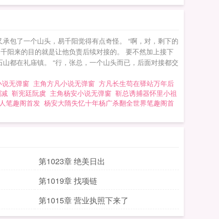
又承包了一个山头，易千阳觉得有点奇怪。 “啊，对，剩下的
易千阳来的目的就是让他负责后续对接的。 要不然加上接下
山都在礼庙镇。 “行，张总，一个山头而已，后面对接都交
小说无弹窗
主角方凡小说无弹窗
方凡长生苟在驿站万年后
删减
靳宪廷阮虞
主角杨安小说无弹窗
靳总诱捕器怀里小祖
人笔趣阁首发
杨安大隋失忆十年杨广杀翻全世界笔趣阁首
第1023章 绝美日出
第1019章 找项链
第1015章 营业执照下来了