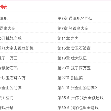
列表
通缉犯
第3章 通缉犯的同伙
村霸张大奎
第7章 怒踹张大奎
 公开挑战立威
第11章 角力
 送张大奎去蹬缝纫机
第15章 卖玉石被轰
 赚了一万三
第19章 壮大队伍
 老板赌石吗
第23章 赚了两万五
 一块玉石赚六万
第27章 割韭菜
 张金山的阴谋
第31章 张金山的阴谋2
 债主登门
第35章 张伟 我要全额还钱
 好戏开场
第39章 我的包里全是钱