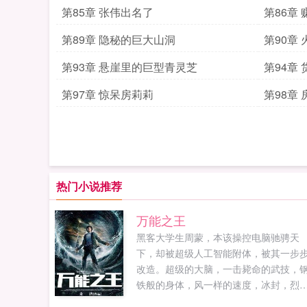
第85章 张伟出名了
第86章
第89章 隐秘的巨大山洞
第90章
第93章 悬崖里的巨型青灵芝
第94章
第97章 惊呆房莉莉
第98章
热门小说推荐
万能之王
黑客大学生周蒙，本该操控电脑驰骋天
下，却被超级人工智能附体，被其一步
改造。超级的大脑，一击毙命的武技，
铁般的身体，风一样的速度，冰封，烈
焰，雷电，种种异能奇术，被周蒙一一