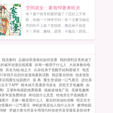
家国情仇兄弟俩要如何演绎？因家传武功
空间农女：家有悍妻来旺夫
秘籍为日军联队长小林宽敏垂涎遭追杀，
啥？被个收音机砸穿越了？还好上天有
武功超凡的林建杞和表弟慕容洛联手，在
眼，给她一个神奇空间！啥？没爹没娘还
玉山上树起了抗日大旗，杀得日本鬼子魂
穷的吃不上饭？想啥呢，撸起袖子就是
胆皆寒玉山双响炮中统特工地下党海城抵
干！养家，赚钱，虐渣，斗极品！跟我比
抗军日军谍报员及日伪军之间，各种的出
银子？砸死你！跟我比官职？皇上眼前的
人意料！本站为书迷更新抗日双响炮最新
红人！跟我比医术毒术？你是多想不开！
章节，查看澈空空所撰历史军事抗日双响
可是喂喂，那位身份不凡的少年，我们是
炮的最新章节免费在线阅读。...
合作关系好不好？你老跟着我干什么！我
我流量吗
总裁绿茶灌酒后如何逆袭
我的便利店竟然成了
心悦你！宠你爱你，许你一生...
在的城市动漫在线观看
折寿一般用于什么人
大叔来教你电
曲
其名为鲲.鲲之大
从杂役弟子觉醒开始制霸诸天
电竞
只有我不在的街道漫画最新话数
我还要去哄他
他未曾坠
尊后我重生短剧图片
莫 离
重生变成猫一口气看完
进化系
乐天下APP
根本就不普通穿书原名
异想天开笔趣阁
命
离i
玉簟秋电视剧免费观看
诡秘迷城免广告
灵缘笔趣阁
绿茶争宠免费阅读
终结技什么意思
绝地求生平底锅图片
服图片
灵缘一般是指什么人
最后的加油站攻略
咬定全文
奇怪脑补一口气看完
神机妙算是仙人指什么生肖
赌博校园
闵峤
穿越大唐当穷县令用现代科技使穷县变最富县惊动李