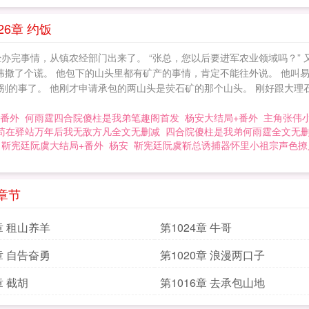
6章 约饭
办完事情，从镇农经部门出来了。 “张总，您以后要进军农业领域吗？” 
伟撒了个谎。 他包下的山头里都有矿产的事情，肯定不能往外说。 他叫
的事了。 他刚才申请承包的两山头是荧石矿的那个山头。 刚好跟大理石
+番外
何雨霆四合院傻柱是我弟笔趣阁首发
杨安大结局+番外
主角张伟
苟在驿站万年后我无敌方凡全文无删减
四合院傻柱是我弟何雨霆全文无
靳宪廷阮虞大结局+番外
杨安
靳宪廷阮虞靳总诱捕器怀里小祖宗声色撩
章节
章 租山养羊
第1024章 牛哥
章 自告奋勇
第1020章 浪漫两口子
章 截胡
第1016章 去承包山地