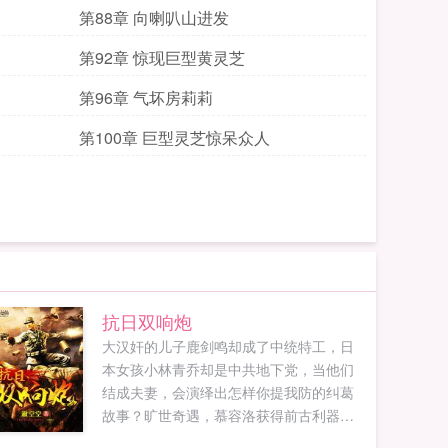
第88章 向喇叭山进发
第92章 惊现巨型黄灵芝
第96章 气坏房莉莉
第100章 巨型灵芝惊呆众人
抗日双响炮
大汉奸的儿子鹿剑鸣却成了中统特工，日
本女孩小林青乔却是中共地下党，当他们
结成夫妻，会演绎出怎样你提我防的纠葛
故事？旷世奇遇，慕容洛获得前古利器，
却要面对身为日军特种兵的双胞胎弟弟，