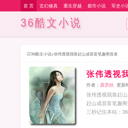
首 页
玄幻修真
重生穿越
都市小说
军史小
36酷文小说
36酷文小说
>
张伟透视我靠赶山成首富笔趣阁首发
张伟透视
作者：
霹雳娃
更新时间
张伟透视我靠赶山
赶山成首富笔趣阁