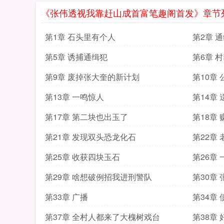
《张伟透视我靠赶山成首富笔趣阁首发》章节
第1章 石头里有个人
第2章 
第5章 诱捕通缉犯
第6章 
第9章 废掉张大奎的新计划
第10章
第13章 一鸣惊人
第14章
第17章 第二块也出玉了
第18章
第21章 发现双头恐龙化石
第22章
第25章 收获四块玉石
第26章
第29章 啥想破例招我进刑警队
第30章
第33章 广播
第34章
第37章 全村人都来了大槐树戏台
第38章