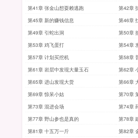
第41章 张金山想耍赖逃跑
第42章
第45章 新的赚钱信息
第46章
第49章 引蛇出洞
第50章
第53章 鸡飞蛋打
第54章
第57章 计划买挖机
第58章
第61章 岩层中发现大量玉石
第62章
第65章 进山发现大货
第66章
第69章 惊呆小姑
第70章
第73章 混进会场
第74章
第77章 野山参也是真的
第78章
第81章 十五万一斤
第82章