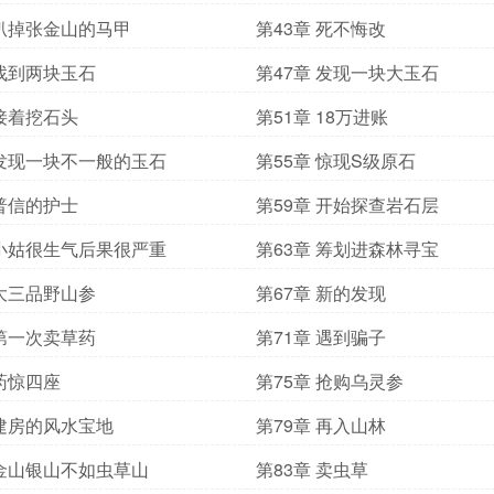
 扒掉张金山的马甲
第43章 死不悔改
 找到两块玉石
第47章 发现一块大玉石
 接着挖石头
第51章 18万进账
 发现一块不一般的玉石
第55章 惊现S级原石
 普信的护士
第59章 开始探查岩石层
 小姑很生气后果很严重
第63章 筹划进森林寻宝
 大三品野山参
第67章 新的发现
 第一次卖草药
第71章 遇到骗子
 药惊四座
第75章 抢购乌灵参
 建房的风水宝地
第79章 再入山林
 金山银山不如虫草山
第83章 卖虫草