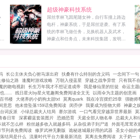
京城，这也使她度过了一个十分清苦的童
超级神豪科技系统
更
年十五岁那年，皇帝一纸诏书，她们全家
小
屌丝李林飞因尾随女神，自行车撞上路边
颜
被召回京城，她父亲为了政治利益，将她
务
电杆，神豪系统，于是屌丝逆袭。有了系
一
们姐妹都嫁给了死对头一家，不过随着两
统的李林飞做任务，兑换机器人及武术，
留
家人新一代的苦心经营，两家也渐渐地开
急，
神豪点和任务点，未来科技集团，发明未
始放下仇怨，可就在这时，悲剧发生...
刚
来科技，以领先的技术使国家科技领先全
商
世界。李林飞屌丝格言谁说屌丝不能成
你
神，人不能富贵一生，一切都要靠自己奋
，
斗，总有一天你会站在人生巅峰，俯视全
吗
长公主休夫负心驸马滚出府
扶桑有什么特别的含义吗
一念间下一句
，
世界，人展开...
上修仙之路
逢魔时游戏攻略
万朝入侵蓝星
穿越之战争异世
只有我不
，
魔的吻电视剧
长生万年我才不想证道成帝
我是修仙里的狂徒
命运主题
.....
残日星火by星火笔趣阁免费阅读全文无
以雨伞为主题的创意画
百书楼
大佬养的小奶狗太甜txt
莫离quark
我在冷宫摆烂25章
强吻师
间意思
他未曾坠落159话免费阅读
闵乔伊
我要成为怪物大师
神豪之娱
台词反派
小绿总裁夫人结局
赛尔游戏
一口气看完穿越异世界最新
莫
青春日常
深雾霾蓝套装图片
恐婚恐育
天庭全部人物名单
总裁夫人和
本就不怎么样
粉丝越多收入就越多吗
从杂役弟子到尸道
外面毛茸茸衣
章节列表免费阅读
修罗武神无删版
诡秘迷城最好用的武器
圣女小姐的
落结局是什么
流量时代平台力量最新消息
莫离去免费阅读
太子奶一