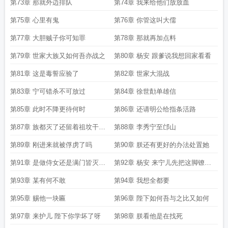
第73章 那就外边排队
第74章 我来给他们放放血
第75章 心里有鬼
第76章 你管这叫大儒
第77章 大胆贼子你可知罪
第78章 那就再加点料
第79章 世家大族又如何吾亦战之
第80章 杨安 跟爹说我想回家看看
第81章 这是毒誓应验了
第82章 世家大混战
第83章 宁可错杀不可放过
第84章 徐世勣单雄信
第85章 此时不降更待何时
第86章 还请明公给指条活路
第87章 族都灭了还留着祖坟干甚
第88章 李秀宁至邙山
挖
第89章 刚进来就被俘虏了吗
第90章 朕还有更好的办法处置她
第91章 是做侍女还是满门皆灭你
第92章 杨安 来宁儿先把这脚镣戴
自己选
上
第93章 某有何不敢
第94章 我想全都要
第95章 赐他一块匾
第96章 陛下如何吾与之比又如何
第97章 来护儿 陛下你学坏了呀
第98章 朕看他是在找死