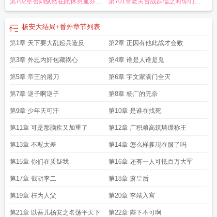
第702章否则纵然在此休息孤亦寝
第701章老夫舌战群儒之时你们还
食难安
在吃奶呢
杨安大结局+番外
章节列表
第1章 天下要大乱起兵造反
第2章 正因有他此战才会败
第3章 外忠内奸包藏祸心
第4章 谁是人谁是鬼
第5章 帝王的屠刀
第6章 宇文家满门全灭
第7章 逆子啊逆子
第8章 杨广的无奈
第9章 少年天可汗
第10章 是谁在找死
第11章 可是那脑疾又加重了
第12章 广积粮高筑墙缓称王
第13章 不配太差
第14章 怎么样爹现在服了吗
第15章 你们在质疑我
第16章 还有一人可抵百万大军
第17章 截胡李二
第18章 萧皇后
第19章 枉为人父
第20章 李靖入宫
第21章 以吾儿杨安之名荡平天下
第22章 陛下不可啊