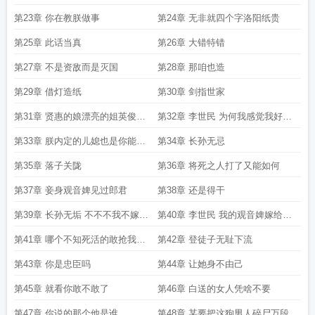
第23章 你在教朕做事
第24章 无非就四个字洛阳纸贵
第25章 此话当真
第26章 大错特错
第27章 不是资敌而是灭国
第28章 那咱也造
第29章 借灯造纸
第30章 剑指世家
第31章 贤惠的娘漂亮的姐英俊的
第32章 李世民 为何我感觉我好像
儿子和奇丑的爹
错过了什么
第33章 朕内定的儿媳也是你能抢
第34章 长孙无忌
的
第35章 落子关陇
第36章 将死之人打了又能如何
第37章 妾身观音婢见过郎君
第38章 还是得干
第39章 长孙无垢 不不不我不嫁李
第40章 李世民 我的观音婢嫁给别
世民
人了
第41章 哪个不知死活的敢抢我的
第42章 登徒子无耻下流
女人
第43章 你是忠臣吗
第44章 让她身不由己
第45章 就看你敢不敢了
第46章 白送的女人凭啥不要
第47章 你说的那个他是谁
第48章 某要把这狗男人碎尸万段