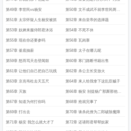
第49章 李世民vs杨安
第50章 文不成武不就李世民两战
两败
第51章 太宗怀疑人生杨安被抓
第52章 来自皇帝的选择题
第53章 奴婢来服侍郎君沐浴
第54章 不死不休
第55章 现在你还要参吗
第56章 瓦岗寨
第57章 釜底抽薪
第58章 太子在哪儿呢
第59章 怒而骂天击登闻鼓
第60章 寒门路断书籍出售
第61章 让他们自己把自己玩残
第62章 杀公主长安放火
第63章 京兆韦杜去天五尺
第64章 来人给我拿下这乱臣贼子
第65章 灭族
第66章 杨安 别提杨广那厮那他娘
就是个憨儿
第67章 知道为何打你吗
第68章 抢就完事了
第69章 打出去
第70章 诛杀此僚为二郎破除魔障
第71章 杨安 我怎么就大才了
第72章 还请郎君帮帮奴家