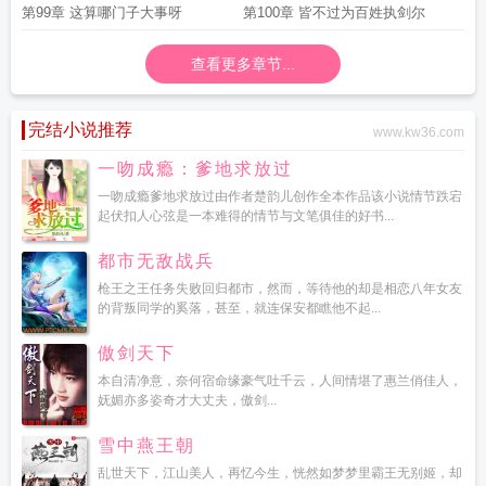
第99章 这算哪门子大事呀
第100章 皆不过为百姓执剑尔
查看更多章节...
完结小说推荐
www.kw36.com
一吻成瘾：爹地求放过
一吻成瘾爹地求放过由作者楚韵儿创作全本作品该小说情节跌宕
起伏扣人心弦是一本难得的情节与文笔俱佳的好书...
都市无敌战兵
枪王之王任务失败回归都市，然而，等待他的却是相恋八年女友
的背叛同学的奚落，甚至，就连保安都瞧他不起...
傲剑天下
本自清净意，奈何宿命缘豪气吐千云，人间情堪了惠兰俏佳人，
妩媚亦多姿奇才大丈夫，傲剑...
雪中燕王朝
乱世天下，江山美人，再忆今生，恍然如梦梦里霸王无别姬，却