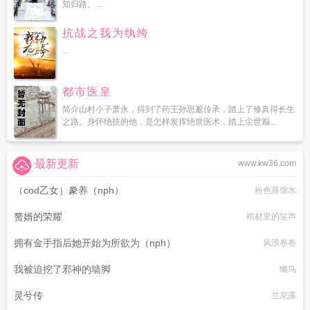
知归路。...
抗战之我为纨绔
...
都市医皇
简介山村小子萧永，得到了药王孙思邈传承，踏上了修真得长生
之路。身怀绝技的他，是怎样发挥绝世医术，踏上尘世巅...
最新更新
www.kw36.com
（cod乙女）豢养（nph）
粉色蒸馏水
赘婿的荣耀
棺材里的笑声
拥有金手指后她开始为所欲为（nph）
风浪卷卷
我被迫挖了邪神的墙脚
懒鸟
灵兮传
兰尼露