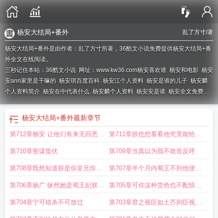
杨安大结局+番外
乱了方寸
/著
杨安大结局+番外是由作者：乱了方寸所著，36酷文小说免费提供杨安大结局+番
外全文在线阅读。
三秒记住本站：36酷文小说 网址：www.kw36.com
杨安喜欢谁
杨安和电影
杨安
安ann家里是干嘛的
杨安琪百度百科
杨安江个人资料
杨安是谁的儿子
杨安麟
个人资料简介
杨安在中代表什么
杨安麟个人资料
杨安安是谁
杨安全文免费阅
读最新章节
杨安喜欢杨八妹
杨安媂
杨安好
杨安 陈总
你知道杨安欣是谁吗
杨
安绨
杨安
杨安是谁演的
杨安有死因
我想看杨安
杨安什么
杨安定个人资料
杨
杨安大结局+番外
最新章节
安京结局
杨安的武功
杨安和简介
杨安陈总全文阅读18
杨安陈总
杨安 陈总免
第712章杨安 让他们有来无回悉数
第711章朕也想看看他究竟能给朕
费全文
主角叫杨安的短剧
杨安的扮演者
主角是杨安的
杨安个人资料
主人公杨
安
杨安主人公
葬送于此
多少惊喜
第710章密谋蛰伏
第709章当真以为我不敢造反呼
第708章既然知道朕是你皇兄你就
第707章半个月内蜀王不到他便主
不该给朕找麻烦
动请辞
第706章杨广 纵然她是蜀王妃朕也
第705章可你这种货色也不配惊扰
照杀不误
陛下
第704章宁可错杀不可放过
第703章君之视臣如土芥则臣视君
如仇寇