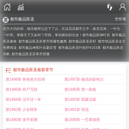
都市极品医圣
空空
/著
因为大伯的病，杨浩被师父赶下了山，在这花花都市之中，纵意花海，一针生，
一针死。掌握天下又如何？而我，掌却握你的生命！
都市极品医神叶辰
都市极品
医圣秦牧
都市极品医圣苏寒乔雨珊笔趣阁
都市极品医圣苏轩
都市绝品医圣全文
免费阅读
都市极品神医叶辰夏若雪
都市极品医圣叶皓轩4163章
都市极品医圣
张帆
都市极品医圣苏寒乔雨珊
都市极品医圣
最新章节
第1498章 爸爸抱大结局
第1497章 杨浩的影响力
第1496章 碎尸万段
第1495章 第一家族
第1494章 活不过一年
第1493章 苗疆沈家
第1492章 少女阿朱
第1491章 情况
第1490章 笨手笨脚
第1489章 一巴掌抽死