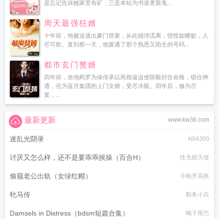
是忘记告诉她家里有矿，三是本站为书迷更新鬼...
周天最强狂婿
十年前，他被迫逃出豪门世家，从此颠沛流离，惶惶如蝼蚁，人
尽可欺。直到那一天，他拨通了那个熟悉又陌生的号码...
都市玄门赘婿
四年前，坐地阎罗为保传承以死相逼迫使陈毅封住命格，锁住神
通，沦为蓝月集团的上门女婿，受尽冷眼。四年后，修为尽
复，...
最新更新
www.kw36.com
迷乱光阴录
kill4300
讨厌又怎么样，还不是要乖乖挨操（百合H）
性无能天使
偷窥老公出轨（女绿红帽）
今晚开高铁
牝马传
勤务小兵
Damsels in Distress（bdsm短篇合集）
蝎子尾巴