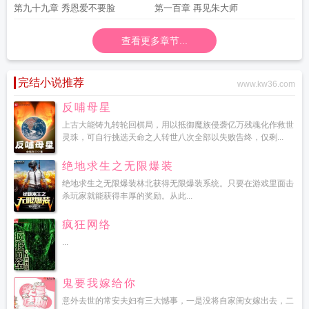
第九十九章 秀恩爱不要脸
第一百章 再见朱大师
查看更多章节...
完结小说推荐
www.kw36.com
反哺母星
上古大能铸九转轮回棋局，用以抵御魔族侵袭亿万残魂化作救世
灵珠，可自行挑选天命之人转世八次全部以失败告终，仅剩...
绝地求生之无限爆装
绝地求生之无限爆装林北获得无限爆装系统。只要在游戏里面击
杀玩家就能获得丰厚的奖励。从此...
疯狂网络
...
鬼要我嫁给你
意外去世的常安夫妇有三大憾事，一是没将自家闺女嫁出去，二