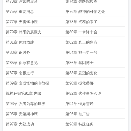
第73章 谢家的后台
第74章 去医院检查
第75章 重要消息
第76章 战神的可怕之处
第77章 天雷铸神罡
第78章 找茬的来了
第79章 韩阳的震慑力
第80章 一掌降十会
第81章 你敢放肆
第82章 真正的焦点
第83章 识时务
第84章 担当男一号
第85章 你敢有意见
第86章 基因博士
第87章 南极之行
第88章 剧烈的变化
第89章 变成怪物的老教授
第90章 拯救桑娜
战神狂婿第91章 内幕
第92章 这件事怎么说
第93章 强者为尊的世界
第94章 怪异雪峰
第95章 安第斯神鹰
第96章 拍广告
第97章 大获成功
第98章 特殊任务