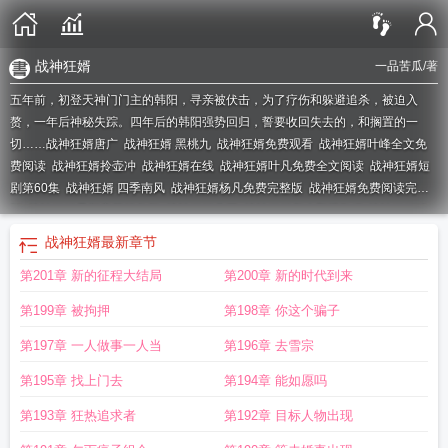
战神狂婿
一品苦瓜
/著
五年前，初登天神门门主的韩阳，寻亲被伏击，为了疗伤和躲避追杀，被迫入
赘，一年后神秘失踪。四年后的韩阳强势回归，誓要收回失去的，和搁置的一
切……
战神狂婿唐广
战神狂婿 黑桃九
战神狂婿免费观看
战神狂婿叶峰全文免
费阅读
战神狂婿拎壶冲
战神狂婿在线
战神狂婿叶凡免费全文阅读
战神狂婿短
剧第60集
战神狂婿 四季南风
战神狂婿杨凡免费完整版
战神狂婿免费阅读完整
版
战神狂婿最新章节笔趣阁
战神狂婿北王
战神狂婿归来顾远TXT
战神狂婿叶
锋洪青烟在线阅读
战神狂婿笔趣阁
战神狂婿免费完整版
战神狂婿
最新章节
第201章 新的征程大结局
第200章 新的时代到来
第199章 被拘押
第198章 你这个骗子
第197章 一人做事一人当
第196章 去雪宗
第195章 找上门去
第194章 能如愿吗
第193章 狂热追求者
第192章 目标人物出现