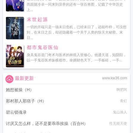
而跟随冷卓一同来到异界的还有一张百将图，记载了中华历史
上...
末世起源
一切的开端只是一场末日危机，已经末日了，还能咋样，可没想
到，在末日之后，却还隐藏着一个关于人类的惊天大秘密。末
日...
都市鬼谷医仙
身具鬼谷道门奇术与医术的林煜入世修心。他通天道，知阴阳，
以一手鬼谷医术纵横都市。坐拥财色天下。一手板砖，一手...
最新更新
www.kw36.com
她想被操（H）
啊肥阿
那村那人那痞子（H）
青灯
碧云锁魂录
鬼山渔人
讨厌又怎么样，还不是要乖乖挨操（百合H）
性无能天使