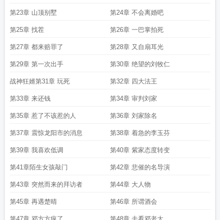
第23章 山顶别墅
第24章 不会离婚吧
第25章 找茬
第26章 一巴掌拍死
第27章 都来赔罪了
第28章 又自扇耳光
第29章 第一次出手
第30章 绝望的刘牧仁
战神狂婿第31章 玩死
第32章 四大法王
第33章 来还钱
第34章 审判刘家
第35章 惹了不该惹的人
第36章 刘家除名
第37章 震惊龙阳市的消息
第38章 着急的李玉芬
第39章 我喜欢低调
第40章 紫家态度转变
第41章陌生女孩敲门
第42章 悲催的名导演
第43章 突然而来的拜访者
第44章 大人物
第45章 再遇楚晴
第46章 所谓酒会
第47章 邓方方疯了
第48章 去看邓老太