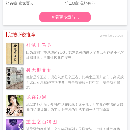
第99章 张家覆灭
第100章 我的身份
查看更多章节...
完结小说推荐
www.kw36.com
神笔非马良
因为虚拟写作系统的BUG，韩东意外的进入了自己创作的小说的
虚拟世界，故事也因此而展开。...
吴天柳菲菲
他曾是个王者，现在依然是个王者。佣兵之王回归都市，高调成
为冰山女总裁的护花使者，有事就跟敌人打打架，没事就和警
花...
龙在边缘
流氓老师之后，夜独醉龙在边缘！龙宇凡，世界鼎鼎有名的龙影
雇佣组织首领，为了过上平凡的生活不顾一切回到华夏...
重生之百将图
被雷劈的冷卓被一个废柴召唤到了天风大陆，占据了他的身体，