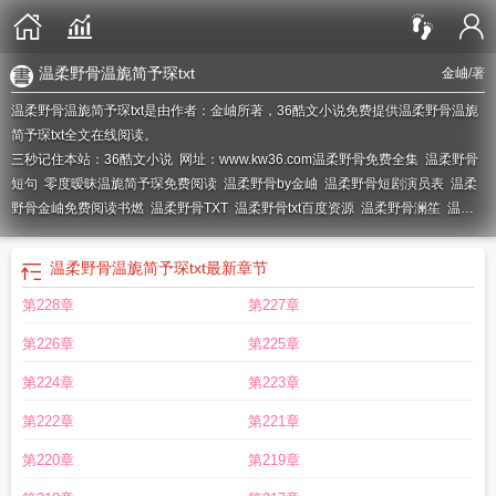
温柔野骨温旎简予琛txt
金岫
/著
温柔野骨温旎简予琛txt是由作者：金岫所著，36酷文小说免费提供温柔野骨温旎
简予琛txt全文在线阅读。
三秒记住本站：36酷文小说 网址：www.kw36.com
温柔野骨免费全集
温柔野骨
短句
零度暧昧温旎简予琛免费阅读
温柔野骨by金岫
温柔野骨短剧演员表
温柔
野骨金岫免费阅读书燃
温柔野骨TXT
温柔野骨txt百度资源
温柔野骨澜笙
温柔
野骨短剧第100集
温柔野骨 金岫晋江
温柔野骨在哪可以免费阅读
温柔野骨金岫
免费阅读
温柔野骨讲的是什么
温柔野骨 一世从欢
温柔野骨金岫晋江
温柔野骨
温柔野骨温旎简予琛txt
最新章节
澜笙txt百度
温柔野骨温旎简予琛
温柔野骨讲的什么
温柔野骨野骨TXT
温柔野
第228章
第227章
骨全集完整版
温柔野骨金岫免费阅读全文
温柔野骨金岫笔趣阁免费阅读
短剧温
柔野骨
温柔野骨免费阅读
温柔野骨在线阅读
温柔野骨金岫全文免费
温柔野骨
第226章
第225章
金岫全文免费阅读笔趣阁
温柔野骨金岫全文免费阅读
温柔野骨金岫全文免费晋
江
温柔野骨晋江
温柔野骨(野骨温柔)txt
温柔野骨有声书
温柔野骨无错版免费阅
第224章
第223章
读
温柔野骨金岫周砚礼
温柔野骨短剧免费观看
温柔野骨女主是谁
温柔野骨by
第222章
第221章
金岫免费
温柔野骨金岫免费阅读晋江
温柔野骨温旎简予琛免费阅读
温柔野骨
温旎
温柔野骨全文免费阅读
温柔野骨 温旎简予琛
温柔野骨金岫笔趣阁最新章
第220章
第219章
节内容
温柔野骨txt全文免费阅读
温柔野骨简予琛
温柔野骨书燃周砚浔笔趣