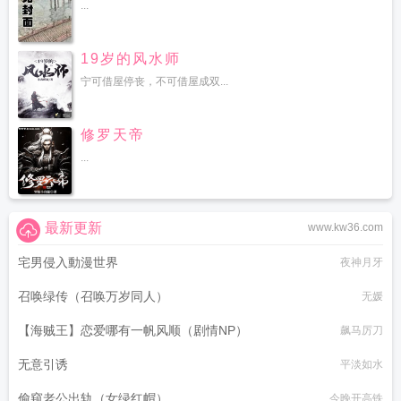
...
19岁的风水师
宁可借屋停丧，不可借屋成双...
修罗天帝
...
最新更新
www.kw36.com
宅男侵入動漫世界
夜神月牙
召唤绿传（召唤万岁同人）
无媛
【海贼王】恋爱哪有一帆风顺（剧情NP）
飙马厉刀
无意引诱
平淡如水
偷窥老公出轨（女绿红帽）
今晚开高铁