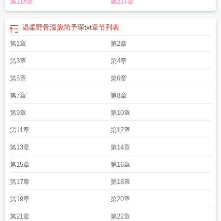
第218章
第217章
阁
温柔野骨澜笙男主简予琛
温柔野骨 金岫讲了什么
温柔野骨by澜笙免费阅
读
温柔野骨阑笙
温柔野骨 澜笙
温柔野骨短剧李胜杰
温柔野骨by金岫晋江
温
柔野骨王晨鹏短剧免费观看
温柔野骨番茄
温柔野骨 澜笙免费阅读
温柔野骨by
温柔野骨温旎简予琛txt
章节列表
金岫免费阅读
温柔野骨澜笙笔趣阁在线阅读
温柔野骨 澜笙晋江
温柔野骨周砚
第1章
第2章
浔
温柔野骨全文免费阅读笔趣阁
温柔野骨金岫周砚浔
温柔野骨 金岫
温柔野骨
澜笙男主简予琛全文免费阅读
温柔野骨书燃周砚浔
温柔野骨 温旎简予琛短剧免
第3章
第4章
费观看
温柔野骨番外金岫
温柔野骨金岫免费阅读笔趣阁
温柔野骨澜笙 笔趣
阁
第5章
温柔野骨全文免费阅读晋江
温柔野骨短剧免费观看12集
第6章
温柔野骨原著删减了
什么
温柔野骨短剧免费观看王晨朋
温柔野骨短剧免费播放在线观看
温柔野骨女
第7章
第8章
主扮演者
温柔野骨澜笙笔趣阁
温柔野骨澜笙全文免费阅读
温柔野骨金岫
温柔
野骨短剧免费观看王晨鹏
温柔野骨王晨鹏短剧
温柔野骨txt百度
温柔野骨温旎简
第9章
第10章
予琛讲什么
温柔野骨金岫免费阅读笔阁趣
温柔野骨温旎简予琛txt
温柔野骨澜
第11章
第12章
苼
温柔野骨 金岫免费阅读
零度暧昧/温柔野骨
第13章
第14章
第15章
第16章
第17章
第18章
第19章
第20章
第21章
第22章