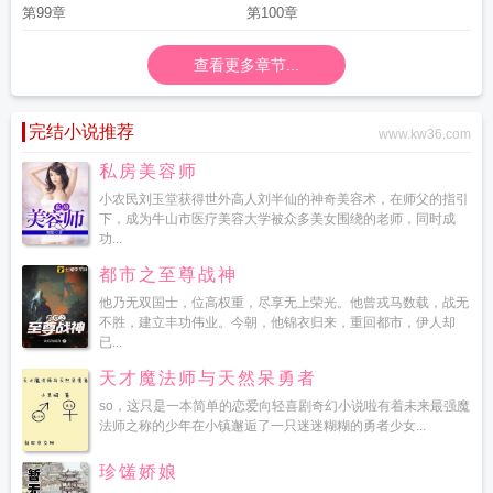
第99章
第100章
查看更多章节...
完结小说推荐
www.kw36.com
私房美容师
小农民刘玉堂获得世外高人刘半仙的神奇美容术，在师父的指引
下，成为牛山市医疗美容大学被众多美女围绕的老师，同时成
功...
都市之至尊战神
他乃无双国士，位高权重，尽享无上荣光。他曾戎马数载，战无
不胜，建立丰功伟业。今朝，他锦衣归来，重回都市，伊人却
已...
天才魔法师与天然呆勇者
so，这只是一本简单的恋爱向轻喜剧奇幻小说啦有着未来最强魔
法师之称的少年在小镇邂逅了一只迷迷糊糊的勇者少女...
珍馐娇娘