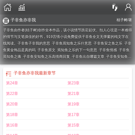
子非鱼亦非我
桔子树
/著
子非鱼由作者(桔子树)创作全本作品，该小说情节跌宕起伏、扣人心弦是一本难得
的情节与文笔俱佳的好书，919言情小说免费提供子非鱼全文无弹窗的纯文字在
线阅读。
子非鱼子非我的意思
子非鱼焉知鱼之乐什意思
子非鱼安之鱼之乐
子非
鱼黄金饰品是真的吗
子非鱼原文
焉知鱼之乐的下一句意思
子非鱼情感
子非鱼
焉知鱼之痛
子非鱼安知鱼之乐高情商回复
子非鱼出自哪篇文章
子非鱼安知鱼之
乐也什么意思啊
子非鱼焉知鱼之乐出自于哪里
子非鱼是谁的笔名
子非鱼安知鱼
之乐作文
安知我不知鱼之乐原文
子非鱼黄金旗舰店的黄金是真的吗
子非鱼珠宝
子非鱼亦非我
最新章节
是什么品牌
子非鱼安知鱼之乐原文
安知鱼之乐意思
子非鱼亦非我
子非鱼黄金
第24章
第23章
旗舰店
安之鱼之乐;子非我
子非鱼安知鱼之乐是谁写的
子非鱼歌词
子非鱼安知
鱼之乐什么意思说
安知我不知鱼之乐什么意思
子非鱼安知鱼之乐是几年级学
第22章
第21章
的
子非鱼 安知鱼之乐 子非我安知我不知鱼之乐
子非鱼官方旗舰店
子非鱼是谁
和谁对话
子非鱼 林盎司
焉知鱼之乐
安知鱼之乐?子非我
子非鱼也安知鱼之乐
第20章
第19章
是什么意思
子非鱼安知鱼之乐下句怎么接
子非鱼和天下专卖店
子非鱼亦非我的
第18章
第17章
意思
子非鱼焉知鱼之乐也什么意思啊
子非鱼官方旗舰店大象专属是真的吗
子非
鱼全文翻译
子非鱼是什么动漫
安知鱼之乐的安是什么意思
子非鱼安之鱼之乐安
第16章
第15章
的意思
焉知我不知鱼之乐
子非鱼图片
子非鱼安知鱼之乐是谁说的话
子非鱼动