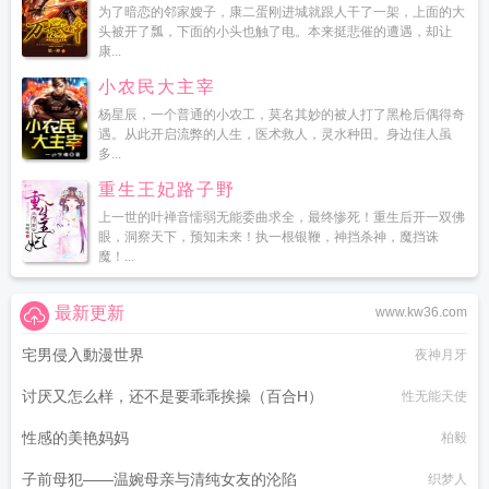
为了暗恋的邻家嫂子，康二蛋刚进城就跟人干了一架，上面的大
头被开了瓢，下面的小头也触了电。本来挺悲催的遭遇，却让
康...
小农民大主宰
杨星辰，一个普通的小农工，莫名其妙的被人打了黑枪后偶得奇
遇。从此开启流弊的人生，医术救人，灵水种田。身边佳人虽
多...
重生王妃路子野
上一世的叶禅音懦弱无能委曲求全，最终惨死！重生后开一双佛
眼，洞察天下，预知未来！执一根银鞭，神挡杀神，魔挡诛
魔！...
最新更新
www.kw36.com
宅男侵入動漫世界
夜神月牙
讨厌又怎么样，还不是要乖乖挨操（百合H）
性无能天使
性感的美艳妈妈
柏毅
子前母犯——温婉母亲与清纯女友的沦陷
织梦人