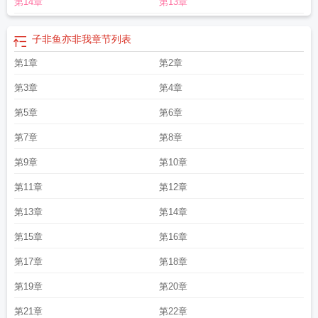
第14章
第13章
漫
子非鱼安知鱼之所向
安知我不知鱼之乐出自哪里
子非吾安之吾知悦乎
安知
鱼之乐什么意思
子非鱼的典故出自
子非鱼安知鱼之乐的安是什么意思
子非鱼教
育科技有限公司
子非鱼安知鱼之乐是唯物还是唯心
子非鱼珠宝怎么样
子非鱼安
子非鱼亦非我
章节列表
知鱼之乐辩论的是哪两位思想家
子非鱼安之鱼之乐乎
安知鱼之乐是谁说的
第1章
第2章
第3章
第4章
第5章
第6章
第7章
第8章
第9章
第10章
第11章
第12章
第13章
第14章
第15章
第16章
第17章
第18章
第19章
第20章
第21章
第22章