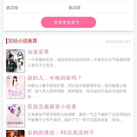
第23章
第24章
查看更多章节...
完结小说推荐
www.kw36.com
仙道至尊
一个卑微的生灵，成就永恒仙道的传说！天者先天元气地者肉身
人者后天之意念...
媳妇儿，今晚回家吗？
向暖从小爹不疼娘不爱，所以也不敢奢望幸福，直到她遇上牧
野。这个男人那样强势，那样霸道，却又如此不遗余力地护着
她，...
双面总裁爆宠小甜妻
主角秦怡严易泽新郎出轨闺蜜，秦怡一气之下嫁给了众所周知的
严家傻子少爷严易泽，做好了守一辈子活寡的准备，谁知...
后妈的诱惑：90后风流种子