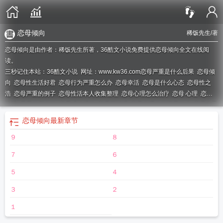
恋母倾向
稀饭先生
/著
恋母倾向是由作者：稀饭先生所著，36酷文小说免费提供恋母倾向全文在线阅
读。
三秒记住本站：36酷文小说 网址：www.kw36.com
恋母严重是什么后果
恋母倾
向
恋母性生活好君
恋母行为严重怎么办
恋母幸活
恋母是什么心态
恋母性之
浩
恋母严重的例子
恋母性活本人收集整理
恋母心理怎么治疗
恋母 心理
恋母
性活~是我的所有物
恋母成功经验
恋母可以吗
恋母心理的根源是什么
恋母会导
致什么后果
恋母性生活怎么办
恋母情绪
恋母违法吗
恋母性活是什么意思
恋母
恋母倾向
最新章节
很严重怎么办
恋母心态
恋母案例报道
恋母倾诉
恋母好不好
恋母有危害吗
恋
９
８
母有什么危害吗
恋母型的爱情观
恋母正常吗?
恋母心理
恋母的人有吗交流下
７
６
５
４
３
２
１