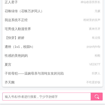
正人君子
神仙收容所所长
召唤绿传（召唤万岁同人）
无媛
我这系统不正经
棺材里的笑声
宅男侵入動漫世界
夜神月牙
【快穿】娇娇
有点怪
遭殃（1v1，校园h）
popofyhrfp
性感的美艳妈妈
柏毅
夏宫
VEDETT
子前母犯——温婉母亲与清纯女友的沦陷
织梦人
齐天阙
不吃蛋炒饭