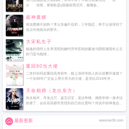
现代情感团宠大佬妈咪，你马甲掉了作者月陌紫完结 简
介 传闻，寒朝歌是y国最权势滔天，最嗜血...
超神废婿
谁说赘婿不如狗？李云东偏不信邪，三年隐忍，终于让他等到了
岳父向他低头的那天...
大宋私生子
杨逸的强悍人生李清照的婉约芳华苏轼的豪放与阴暗康国长公主
的刁蛮与痴情...
重回80当大佬
二本扑街码农重回高考初年，能上演何等惊人的火箭攀升速度？
一个在88年广交会上用大哥大的大佬，是否比2018年开...
天命相师（龙出东方）
风水相术，寻龙点穴，鉴宝识宝，道法争锋。偶然学得一身术法
的唐丁，会在花花都市里找到自己的位置吗？传说中的神鬼合...
最新更新
www.kw36.com