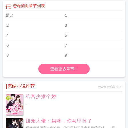
恋母倾向
章节列表
题记
１
２
３
４
５
６
７
８
９
查看更多章节...
完结小说推荐
www.kw36.com
给宫少撒个娇
...
团宠大佬：妈咪，你马甲掉了