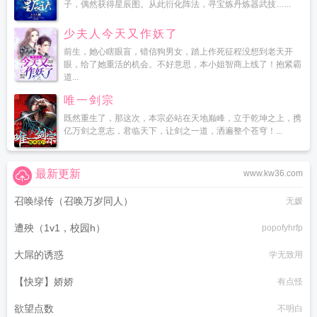
子，偶然获得星辰图。从此衍化阵法，寻宝炼丹炼器武技…...
少夫人今天又作妖了
前生，她心瞎眼盲，错信狗男女，踏上作死征程没想到老天开
眼，给了她重活的机会。不好意思，本小姐智商上线了！抱紧霸
道...
唯一剑宗
既然重生了，那这次，本宗必站在天地巅峰，立于乾坤之上，携
亿万剑之意志，君临天下，让剑之一道，洒遍整个苍穹！...
最新更新
www.kw36.com
召唤绿传（召唤万岁同人）
无媛
遭殃（1v1，校园h）
popofyhrfp
大屌的诱惑
学无致用
【快穿】娇娇
有点怪
欲望点数
不明白