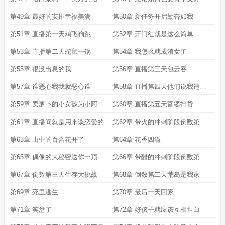
棒棒哒
结局
第49章 最好的安排幸福美满
第50章 新任务开启勤奋如我
第51章 直播第一天鸡飞狗跳
第52章 开门红就是这么简单
第53章 直播第二天蛇鼠一锅
第54章 我怎么就成渣女了
第55章 很没出息的我
第56章 直播第三天包云吞
第57章 谁恶心我我就恶心谁
第58章 直播第四天他们说我违规
了
第59章 卖萝卜的小女孩为小阿斗
第60章 直播第五天富婆扫货
加更
第61章 直播间就是用来谈恋爱的
第62章 带火的冲刺阶段倒数第五
天
第63章 山中的百合花开了
第64章 花香四溢
第65章 偶像的大秘密送你一顶帽
第66章 带醋的冲刺阶段倒数第四
子
天
第67章 倒数第三天生存大挑战
第68章 倒数第二天荒岛是我家
第69章 死里逃生
第70章 最后一天回家
第71章 笑岔了
第72章 好孩子就应该互相坦白