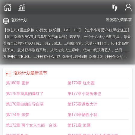
涨粉计划
没蛋花的紫菜
/著
【微玄幻+重生穿越+小甜文+娱乐圈，1V1，HE】【坦率小可爱VS腹黑撩骚王】
【坑主涨粉系统VS披着马甲的形象系统】素菜菜，一个十八线小透明明星，每天
看着自己的粉丝疯狂减1，减2，减3……彻底清零。承受不住打击，从仟米高空
跳下来。意外获得涨粉系统。从此走向人生巅峰，成为一线顶流艺人。然而……
系统开启了BUG……
涨粉有什么用?
涨粉可以赚钱吗
涨粉计划
涨粉什么意
思?
我发现了涨粉秘诀
涨粉有什么好处
涨粉变现什么意思
涨粉是什么意思
涨
粉470万
我发现了涨粉的秘诀
涨粉能赚钱吗
涨粉有钱吗
涨粉有什么用
涨粉的
涨粉计划
最新章节
意思
涨粉赚钱什么意思
涨粉有何用
涨粉后如何赚钱
涨粉违法吗
涨粉什么意
第180章 圆梦
第179章 红出圈
思
涨粉如何赚钱
暴涨粉丝
涨粉了怎么挣钱
第178章我真的爆红了
第177章小萌兔来也
第176章自编自导自演
第175章诱敌大计
第174章 噩梦
第173章牺牲小我
第172章 两个女人也能一台戏
第171章 追逐