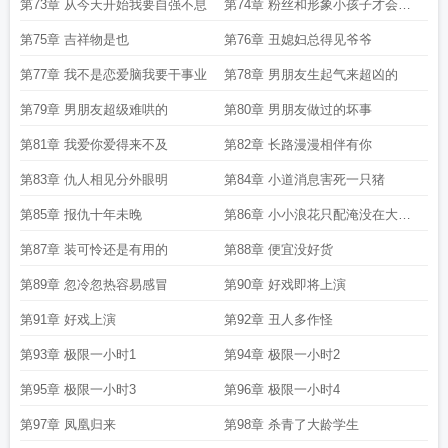
第73章 从今天开始我要自强不息
第74章 粉丝和形象小孩子才会做
选择
第75章 吉祥物是也
第76章 丑媳妇总得见爷爷
第77章 我不是恋爱脑我要干事业
第78章 男朋友生起气来超凶的
第79章 男朋友超级难哄的
第80章 男朋友做过的坏事
第81章 我爱你爱得来不及
第82章 长路漫漫相伴有你
第83章 仇人相见分外眼明
第84章 小道消息害死一只猪
第85章 报仇十年未晚
第86章 小小浪花只配淹没在大海
中
第87章 装可怜还是有用的
第88章 便宜没好货
第89章 忽冷忽热容易感冒
第90章 好戏即将上演
第91章 好戏上演
第92章 丑人多作怪
第93章 极限一小时1
第94章 极限一小时2
第95章 极限一小时3
第96章 极限一小时4
第97章 凤凰归来
第98章 杀青了大龄学生