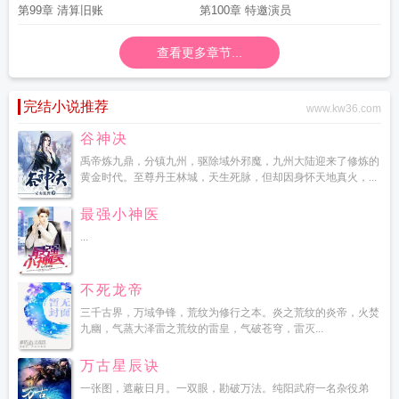
第99章 清算旧账
第100章 特邀演员
查看更多章节...
完结小说推荐
www.kw36.com
谷神决
禹帝炼九鼎，分镇九州，驱除域外邪魔，九州大陆迎来了修炼的
黄金时代。至尊丹王林城，天生死脉，但却因身怀天地真火，...
最强小神医
...
不死龙帝
三千古界，万域争锋，荒纹为修行之本。炎之荒纹的炎帝，火焚
九幽，气蒸大泽雷之荒纹的雷皇，气破苍穹，雷灭...
万古星辰诀
一张图，遮蔽日月。一双眼，勘破万法。纯阳武府一名杂役弟