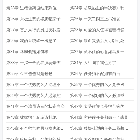
第23章 过程偏离但结果到位
第24章 超级热血的半决赛冲鸭
第25章 乐极生悲的姿态猪蹄子
第26章 一哭二闹三上吊准妥
第27章 雷厉风行的男朋友我看不
第28章 可爱的人值得被善待譬如
见
我
第29章 我的系统终于出息了
第30章 满血复活后又可以到处浪
了
第31章 马脚侧露如何破
第32章 藏不住的心意如马脚一样
侧露
第33章 一掷千金的表演赛豪爽
第34章 人生圆了我也方了
第35章 金主爸爸就是爸爸
第36章 任务狗不配拥有自由
第37章 一个优秀的艺人助理不嫌
第38章 一个优秀的艺人竞争对手
多
不能少
第39章 一个优秀的艺人必须控制
第40章 一个称职的艺人必须戒巧
食量
克力
第41章 一个演员该有的状态自恋
第42章 太受欢迎也是很苦恼的
第43章 败家很可耻应该杜绝
第44章 穷得连任务都做不了悲剧
第45章 有个帅气的男朋友也很烦
第46章 凄惨壮烈的任务二我想灭
恼
口
第47章 给白茉莉一个美好的结局
第48章 无论如何也要有个美好的