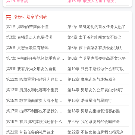
第170章备战
第169章 最强大的金手指没了
涨粉计划
章节列表
第1章 掉粉的苦恼你不懂
第2章 量身定制的首发任务太热了
第3章 卷铺盖走人也要潇洒
第4章 太子爷的绯闻女友不好当
第5章 只想当歌星有错吗
第6章 萝卜青菜各有所爱必须认真
挑
第7章 幸福跟任务孰轻孰重肯定是
第8章 当明星也需要提高语文水平
任务啊
第9章 要有身为女朋友的自觉
第10章 只要不赔钱做什么都可以
第11章 跨越重重困难只为拜您为
第12章 魔鬼训练与终极咸鱼
师
第13章 男朋友和比赛哪个重要当
第14章 男朋友的公开表白炸锅了
然是任务啦收藏破50加更
第15章 敢在我面前耍大牌不想活
第16章 浩瀚星海与星同行
了
第17章 出师不利那也不是我的错
第18章 男朋友坐镇复活赛必胜
啊
第19章 有男朋友撑腰我还怕什么
第20章 我的系统居然会喊救命真
稀奇
第21章 带着任务的礼尚往来
第22章 不按套路出牌我也很无奈