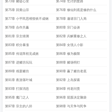
第73章 赌徒心里
第74章 乞讨的套路
第75章 回黄山宗
第76章 修仙到底是修的什么
第77章 小平民思维恨铁不成钢
第78章 邀请宗门入局
第79章 合作共赢
第80章 宗门会谈
第81章 宗主猜测
第82章 兵解重修之人
第83章 积分暴涨
第84章 女强人小影
第85章 传送阵初见成效
第86章 修为极限
第87章 进赌坊玩玩
第88章 赌场明灯
第89章 戏耍赌坊
第90章 赢了赌坊老底
第91章 夜游落叶城
第92章 上岛探索
第93章 打探消息
第94章 何老问责
第95章 魔门之人
第96章 屁股决定脑袋
第97章 宗主的八卦
第98章 与天争与民争