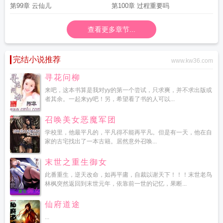
第99章 云仙儿
第100章 过程重要吗
查看更多章节...
完结小说推荐
www.kw36.com
寻花问柳
来吧，这本书算是我对yy的第一个尝试，只求爽，并不求出版或
者其余。一起来yy吧！另，希望看了书的人可以...
召唤美女恶魔军团
学校里，他最平凡的，平凡得不能再平凡。但是有一天，他在自
家的古宅找出了一本古籍。居然意外召唤...
末世之重生御女
此番重生，逆天改命，如再平庸，自裁以谢天下！！！末世老鸟
林枫突然返回到末世元年，依靠前一世的记忆，果断...
仙府道途
...