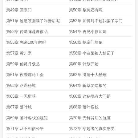
第49章 回宗门
第50章 别急还有呢
第51章 这逼装圆满了咋善后呢
第52章 师傅对不起我骗了宗门
第53章 传送阵是奢侈品
第54章 再见小影师妹
第55章 先来100年的吧
第56章 挖宗门墙角
第57章 黄川宗
第58章 小白菜被人惦记了
第59章 仙灵丹极品
第60章 计划开始
第61章 夜袭炼药工会
第62章 满清十大酷刑
第63章 路遇秘境
第64章 斩草要除根的
第65章 一无所获
第66章 这秘境有大问题
第67章 落叶城
第68章 落叶客栈
第69章 落叶客栈的规矩
第70章 光鲜背后的肮脏
第71章 从不相信公平
第72章 穿越者的真实感受