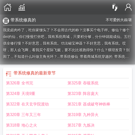
带系统修真的
不可爱的大叔
/著
我卖卤肉咋了，吃你家馒头了？不会用古代的称？没事买个电子秤。修仙？修个
dei的仙，你们慢慢打坐吧，我有系统商城，只要积分够，分分钟就能成仙。五行
俱全修行慢？不好意思，我有系统。功法秘宝神器？不好意思，我有系统。哎
呀，那人会飞啊，看我买个星际飞艇，要不比比谁跑得快？什么？猥琐发育？别
闹了，不知道什么叫做主角光环？...
带系统修仙
带着商城系统穿越的
带系统的
修仙类
带系统的修真排行榜
带系统的修仙大全
带着系统商城混大唐
带个系统
去修仙游戏
带系统修真的
带系统到修真界的推荐
有系统商城的
带系统穿越修
带系统修真的
最新章节
仙
带个系统好修仙
带系统店铺的
带着系统的修仙
带系统商店的
第326章 全书完
第325章 吞噬系统
第324章 天境9重
第323章 阵容庞大
第322章 在天玄学院渡劫
第321章 器成破穹神铁棒
第320章 三年又三年
第319章 九种异火
第318章 地心之火
第317章 九炼决