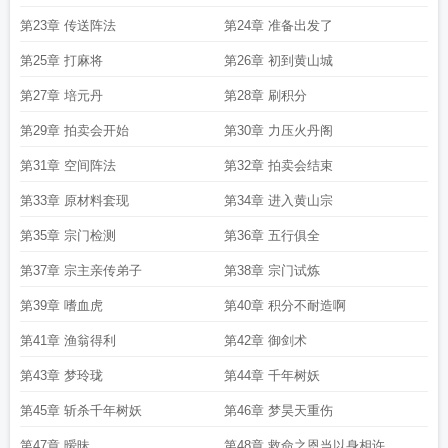
第23章 传送阵法
第24章 准备出发了
第25章 打麻将
第26章 初到黄山城
第27章 培元丹
第28章 刷积分
第29章 拍卖会开始
第30章 力压火丹阁
第31章 空间阵法
第32章 拍卖会结束
第33章 原材料套现
第34章 进入黄山宗
第35章 宗门检测
第36章 五行俱全
第37章 宗主亲传弟子
第38章 宗门试炼
第39章 嗜血虎
第40章 积分不耐造啊
第41章 渔翁得利
第42章 御剑术
第43章 梦玲珑
第44章 千年树妖
第45章 斩杀千年树妖
第46章 梦昊天重伤
第47章 暧昧
第48章 救命之恩当以身相许