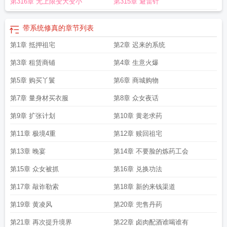
第316章 无上限变大变小
第315章 避雷针
带系统修真的
章节列表
第1章 抵押祖宅
第2章 迟来的系统
第3章 租赁商铺
第4章 生意火爆
第5章 购买丫鬟
第6章 商城购物
第7章 量身材买衣服
第8章 众女夜话
第9章 扩张计划
第10章 黄老求药
第11章 极境4重
第12章 赎回祖宅
第13章 晚宴
第14章 不要脸的炼药工会
第15章 众女被抓
第16章 兑换功法
第17章 敲诈勒索
第18章 新的来钱渠道
第19章 黄凌风
第20章 兜售丹药
第21章 再次提升境界
第22章 卤肉配酒谁喝谁有