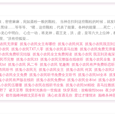
数，密密麻麻，宛如齑粉一般的颗粒。 当神念扫到这些颗粒的时候，就发
白黑绿……等等等。 “嗯，这些颗粒，代表了能量。各种的能量……死亡
小龙心中明白。 心念一动，将龙神，霸王龙，洪，虚，皇等六大上位神，都
”洪有些狐疑...
小农民无弹窗
抓鬼小农民女主有哪些
抓鬼小农民何其
抓鬼小农民我丑
小农民
抓鬼小农民TXT八零
抓鬼小农民喜马拉雅
抓鬼小农民免费无弹
小农民免费听完结版
抓鬼小农民全文免费阅读
抓鬼小农民 我丑到灵魂
农民币完整
抓鬼小农民33
抓鬼小农民完整版在线收听
抓鬼小农民全集
txt
抓鬼小农民 风二爷
抓鬼小农民 笔趣阁
抓鬼小农民有声免费听恋
农民听书
抓鬼小农民无
抓鬼小农民女主
抓鬼小农民 何其
抓鬼小农民
鬼小农民全文免费
抓鬼小农民听书免费全文听书
抓鬼小农民txt全本
抓
鬼小农民有声版在线听
抓鬼小农民免费txt
抓鬼小农民全本txt
抓鬼小农
鬼小农民伍珊珊
抓鬼小农民在线听书全集
抓鬼小农民txt精校
喜马拉雅
野了
诸天至尊
我拿时光换你一世痴迷
快穿系统：攻略狼性boss
夜少
河
都市巅峰神婿沈昊苏有容
满心欢喜遇见你
爱过才懂情浓
巅峰杀神