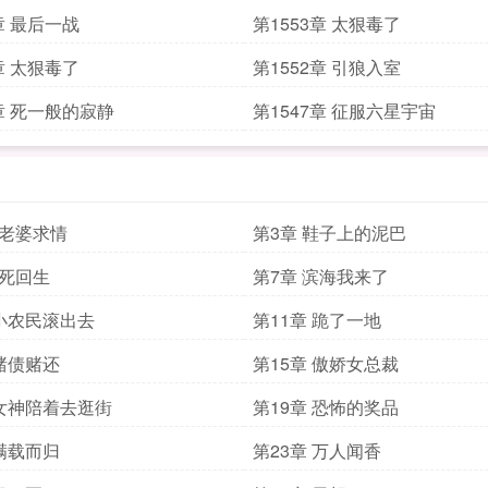
章 最后一战
第1553章 太狠毒了
章 太狠毒了
第1552章 引狼入室
8章 死一般的寂静
第1547章 征服六星宇宙
大老婆求情
第3章 鞋子上的泥巴
起死回生
第7章 滨海我来了
 小农民滚出去
第11章 跪了一地
 赌债赌还
第15章 傲娇女总裁
 女神陪着去逛街
第19章 恐怖的奖品
 满载而归
第23章 万人闻香