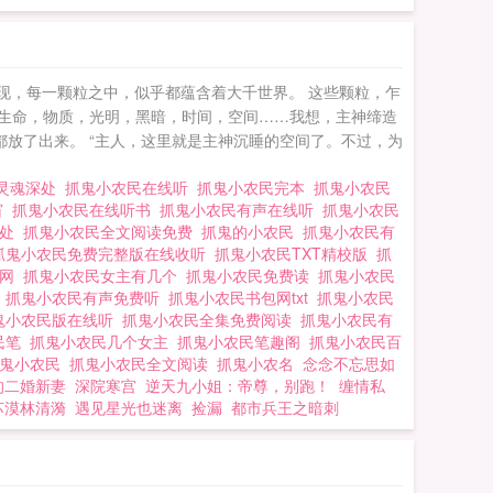
现，每一颗粒之中，似乎都蕴含着大千世界。 这些颗粒，乍
，生命，物质，光明，黑暗，时间，空间……我想，主神缔造
放了出来。 “主人，这里就是主神沉睡的空间了。不过，为
到灵魂深处
抓鬼小农民在线听
抓鬼小农民完本
抓鬼小农民
窗
抓鬼小农民在线听书
抓鬼小农民有声在线听
抓鬼小农民
深处
抓鬼小农民全文阅读免费
抓鬼的小农民
抓鬼小农民有
抓鬼小农民免费完整版在线收听
抓鬼小农民TXT精校版
抓
听网
抓鬼小农民女主有几个
抓鬼小农民免费读
抓鬼小农民
2
抓鬼小农民有声免费听
抓鬼小农民书包网txt
抓鬼小农民
鬼小农民版在线听
抓鬼小农民全集免费阅读
抓鬼小农民有
民笔
抓鬼小农民几个女主
抓鬼小农民笔趣阁
抓鬼小农民百
抓鬼小农民
抓鬼小农民全文阅读
抓鬼小农名
念念不忘思如
的二婚新妻
深院寒宫
逆天九小姐：帝尊，别跑！
缠情私
苏漠林清漪
遇见星光也迷离
捡漏
都市兵王之暗刺