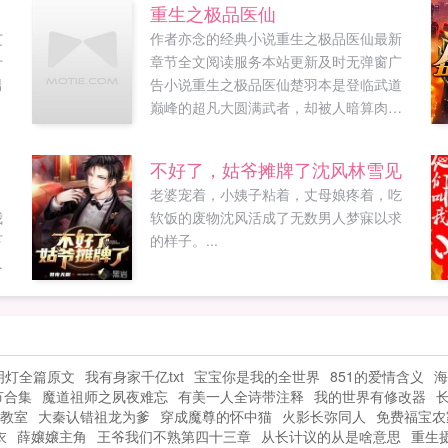
重生之极品医仙
艾
作者亦念的经典小说重生之极品医仙最新
十
章节全文阅读服务本站更新及时无弹窗广
男
告小说重生之极品医仙楚羽本是登临武道
巅峰的超凡大圆满武者，却被人暗算肉身
崩灭，神魂沉睡，再次苏醒竟重生于一个
倒霉鬼身上，前世仇，今身怨，此刻报！...
不好了，姑爷摊牌了沈风林雪见
老婆宠着，小姨子粘着，丈母娘疼着，吃
我
软饭的废物沈风活成了无数男人梦寐以求
下
的样子。...
公
花
明灯全篇原文
我有身家千亿txt
宝宝你是我的全世界
851的爱情含义
海
节合集
魔道祖师之夙夜难忘
有美一人全诗带注释
我的世界有修改器
教室
大秦认错祖龙为爹
穿成魔尊的怀中猫
火影长弥同人
免费福宝农
衣
薛嬢嬢主角
王爷我们不熟第四十三章
从长计议的从是啥意思
重生