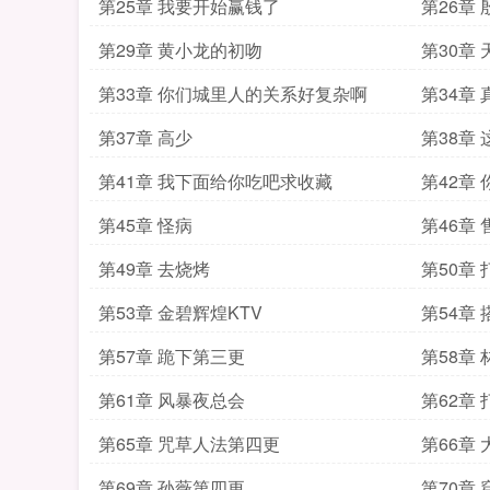
第25章 我要开始赢钱了
第26章
第29章 黄小龙的初吻
第30章
第33章 你们城里人的关系好复杂啊
第34章
第37章 高少
第38章
第41章 我下面给你吃吧求收藏
第42章
第45章 怪病
第46章
第49章 去烧烤
第50章 
第53章 金碧辉煌KTV
第54章 
第57章 跪下第三更
第58章 
第61章 风暴夜总会
第62章 
第65章 咒草人法第四更
第66章
第69章 孙薇第四更
第70章