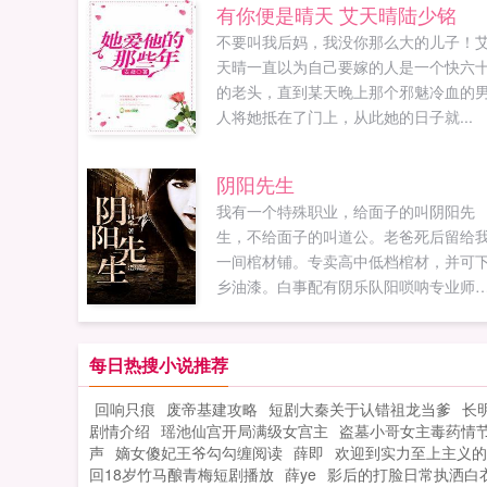
有你便是晴天 艾天晴陆少铭
不要叫我后妈，我没你那么大的儿子！
天晴一直以为自己要嫁的人是一个快六
的老头，直到某天晚上那个邪魅冷血的
人将她抵在了门上，从此她的日子就...
阴阳先生
我有一个特殊职业，给面子的叫阴阳先
生，不给面子的叫道公。老爸死后留给
一间棺材铺。专卖高中低档棺材，并可
乡油漆。白事配有阴乐队阳唢呐专业师
风水先生量身定做寿衣寿裤且销售灵屋
圈香蜡爆竹等。...
每日热搜小说推荐
回响只痕
废帝基建攻略
短剧大秦关于认错祖龙当爹
长
剧情介绍
瑶池仙宫开局满级女宫主
盗墓小哥女主毒药情
声
嫡女傻妃王爷勾勾缠阅读
薛即
欢迎到实力至上主义的
回18岁竹马酿青梅短剧播放
薛ye
影后的打脸日常执洒白