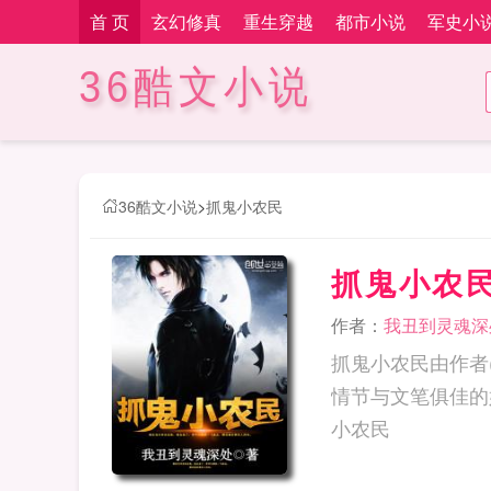
首 页
玄幻修真
重生穿越
都市小说
军史小
36酷文小说
36酷文小说
>
抓鬼小农民
抓鬼小农
作者：
我丑到灵魂深
抓鬼小农民由作者
情节与文笔俱佳的
小农民