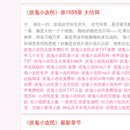
《抓鬼小农民》第1555章 大结局
片。 神念一扫，发现这空间无穷大。 在空间里，悬浮着无
一看，像是人的一个个细胞。 颗粒的颜色也不同——红黄
神界，缔造万物万界，都是用这些能量颗粒来完成的。”黄
何感觉有些熟悉呢？好像是在很久很久很久以前，便来过这里。
抓鬼小农民全集免费听书
抓鬼小农民全本TXT免费
抓鬼
有几个女主
抓鬼小农民黄小龙
抓鬼小农民百科
有声抓鬼
TXT
抓鬼小农民女主角推到顺序
抓鬼小农民好看吗
抓鬼
声在线收听
抓鬼小农民 免费
抓鬼小农民txt八零
抓鬼小
鬼小农民有声
抓鬼小农民精校
抓鬼小农民mp3
抓鬼小农民
在线阅读
抓鬼小农民免费听
抓鬼小农民txt奇书网
抓鬼小
免费
抓鬼小农民黄小龙宋雨茹
抓鬼小农民黄小龙有声
抓
声免费收听
抓鬼小农民TXT云盘
抓鬼小农民免费阅读
抓
度百科
小农民捉鬼
抓鬼小农民听
抓鬼小农民完整版
抓
故
狂少霸爱宠上瘾
一夜有宝:老婆复婚吧
封少的小祖宗太
宠：尤物小妻潜上瘾
神品高手宋霄凡林若菲
至尊君上陈星
《抓鬼小农民》最新章节