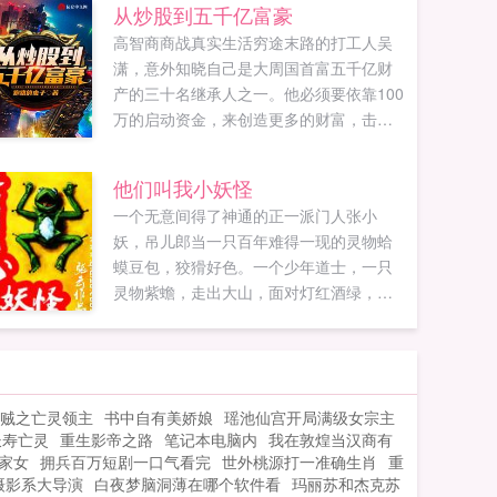
从炒股到五千亿富豪
高智商商战真实生活穷途末路的打工人吴
潇，意外知晓自己是大周国首富五千亿财
产的三十名继承人之一。他必须要依靠100
万的启动资金，来创造更多的财富，击败
其他竞争者。...
他们叫我小妖怪
一个无意间得了神通的正一派门人张小
妖，吊儿郎当一只百年难得一现的灵物蛤
蟆豆包，狡猾好色。一个少年道士，一只
灵物紫蟾，走出大山，面对灯红酒绿，看
相摸骨堪舆测命，坑蒙拐骗拍黒砖斗高人
淘古玩赚大钱，替天行道。置身黑暗官
场，直面恩怨情仇，享受声色犬马，却俨
然不知道自己身上埋藏这个一个惊天秘密
贼之亡灵领主
书中自有美娇娘
瑶池仙宫开局满级女宗主
让权贵弯腰，让同行低头，让明星捶腿，
长寿亡灵
重生影帝之路
笔记本电脑内
我在敦煌当汉商有
让黑道乱抖，让猴子翻跟，让石头冒油！
家女
拥兵百万短剧一口气看完
世外桃源打一准确生肖
重
被称为妖孽一般的存在，但那颗闷骚的道
摄影系大导演
白夜梦脑洞薄在哪个软件看
玛丽苏和杰克苏
心，始终未变！张小妖豆包，你叫一声咱