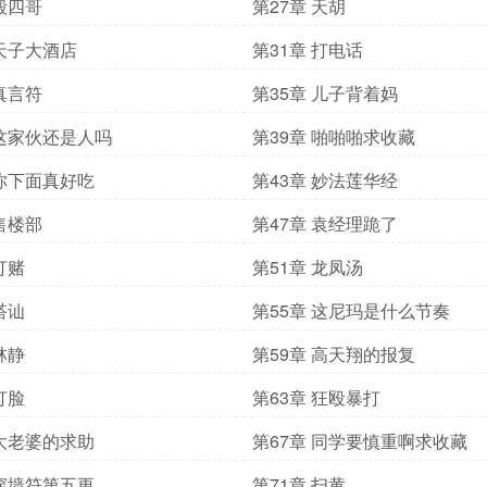
 殷四哥
第27章 天胡
 天子大酒店
第31章 打电话
 真言符
第35章 儿子背着妈
 这家伙还是人吗
第39章 啪啪啪求收藏
 你下面真好吃
第43章 妙法莲华经
 售楼部
第47章 袁经理跪了
打赌
第51章 龙凤汤
搭讪
第55章 这尼玛是什么节奏
林静
第59章 高天翔的报复
打脸
第63章 狂殴暴打
 大老婆的求助
第67章 同学要慎重啊求收藏
 穿墙符第五更
第71章 扫黄