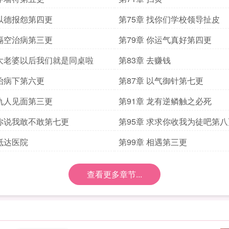
 以德报怨第四更
第75章 找你们学校领导扯皮
 隔空治病第三更
第79章 你运气真好第四更
 大老婆以后我们就是同桌啦
第83章 去赚钱
 治病下第六更
第87章 以气御针第七更
 仇人见面第三更
第91章 龙有逆鳞触之必死
 你说我敢不敢第七更
第95章 求求你收我为徒吧第八
 抵达医院
第99章 相遇第三更
查看更多章节...