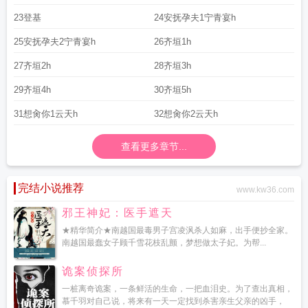
23登基
24安抚孕夫1宁青宴h
25安抚孕夫2宁青宴h
26齐垣1h
27齐垣2h
28齐垣3h
29齐垣4h
30齐垣5h
31想肏你1云天h
32想肏你2云天h
查看更多章节...
完结小说推荐
www.kw36.com
邪王神妃：医手遮天
★精华简介★南越国最毒男子宫凌沨杀人如麻，出手便抄全家。
南越国最蠢女子顾千雪花枝乱颤，梦想做太子妃。为帮...
诡案侦探所
一桩离奇诡案，一条鲜活的生命，一把血泪史。为了查出真相，
慕千羽对自己说，将来有一天一定找到杀害亲生父亲的凶手，