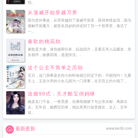
找...
从漫威开始穿越万界
因为意外事故，从而穿越到了漫威宇宙里，获得奇怪血清，因为
接触宇宙魔方，被莫名其妙的传送到了另一个世界里，激活了
一...
秦歌的桃花劫
秦歌是大佬，身负秘密任务，征战四方，且看五哥人品爆发，美
女相伴，纵横四海，逍遥快活。...
这个公主不简单之历劫
宝贝，这门亲事是在你小的时候就已经定下的，不能毁约！九重
天上，玉皇大帝的小女儿因为一门亲事，在天宫之内大闹了...
追婚99式：天才酷宝俏妈咪
她是名门千金，一夜荒唐，在继母挑唆下与父亲决裂，离家出
走。五年后，她携宝归来，他以美男计故意接近，女人，五年
前...
最新更新
www.kw36.com