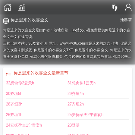
你是迟来的欢喜全文
池塘
/著
你是迟来的欢喜全文是由作者：池塘所著，36酷文小说免费提供你是迟来的欢喜
全文全文在线阅读。
三秒记住本站：36酷文小说 网址：www.kw36.com
你是迟来的欢喜 作者
你是迟
来的欢喜未删减版
你是迟来的欢喜全文TXT
你是迟来的欢喜 全文
你是迟来的欢
喜全文番外免费
你是迟来的欢喜相关
你是迟来的欢喜是真实故事吗
你是迟来的
欢喜完结
你是迟来的欢喜原文
你是迟来的欢喜原名
你是迟来的欢喜全文番
外
你是迟来的欢喜知乎
你是迟来的欢喜原著叫什么
你是迟来的欢喜全文
最新章节
32想肏你2云天h
31想肏你1云天h
30齐垣5h
29齐垣4h
28齐垣3h
27齐垣2h
26齐垣1h
25安抚孕夫2宁青宴h
24安抚孕夫1宁青宴h
23登基