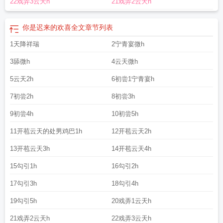
22戏弄3云天h
21戏弄2云天h
你是迟来的欢喜全文
章节列表
1天降祥瑞
2宁青宴微h
3舔微h
4云天微h
5云天2h
6初尝1宁青宴h
7初尝2h
8初尝3h
9初尝4h
10初尝5h
11开苞云天的处男鸡巴1h
12开苞云天2h
13开苞云天3h
14开苞云天4h
15勾引1h
16勾引2h
17勾引3h
18勾引4h
19勾引5h
20戏弄1云天h
21戏弄2云天h
22戏弄3云天h