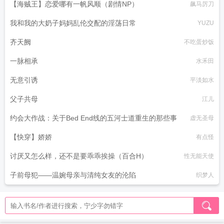
【海贼王】恋爱哪有一帆风顺（剧情NP）
飙马厉刀
我和我的大奶子妈妈乱伦交配的淫荡日常
YUZU
齐天阙
不吃蛋炒饭
一脉相承
水禾田
无意引诱
平淡如水
父子共母
江儿
约会大作战：关于Bed End线的五河士道重生的那些事
虚无圣母
【快穿】娇娇
有点怪
讨厌又怎么样，还不是要乖乖挨操（百合H）
性无能天使
子前母犯——温婉母亲与清纯女友的沦陷
织梦人