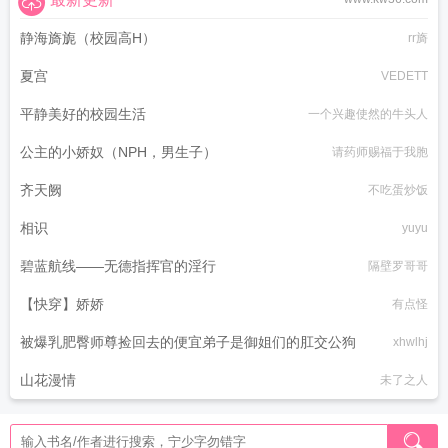
静海旖旎（校园高H）
rr旖
夏宫
VEDETT
平静美好的校园生活
一个兴趣使然的牛头人
公主的小娇奴（NPH，男生子）
请药师赐福于我胞
齐天阙
不吃蛋炒饭
相识
yuyu
碧蓝航线——无德指挥官的淫行
隔壁罗哥哥
【快穿】娇娇
有点怪
被爆乳肥臀师尊捡回去的便宜弟子是御姐们的肛交公狗
xhwlhj
山花漫情
未了之人