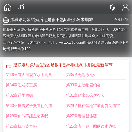
跟联姻对象结婚后还是很不熟by啊肥阿未删减
啊肥阿
/著
跟联姻对象结婚后还是很不熟by啊肥阿未删减是由作者：啊肥阿所著，36酷文小
说免费提供跟联姻对象结婚后还是很不熟by啊肥阿未删减全文在线阅读。
三秒记住本站：36酷文小说 网址：www.kw36.com
跟联姻对象结婚后还是很不熟
by阿肥无错别100
跟联姻对象结婚后还是很不熟by啊肥阿未删减
最新章节
第36章有人围观在水下高潮
第35章无边泳池y
第34章吃老婆豆腐
第33章去动物园约会
第32章迟早离婚
第31章你瘾怎么这么大
第30章捧着奶子夹着他的蹭
第29章抵在落地窗前肏乳尖蹭窗户
磨蹭
第28章你能不能主动弄我
第27章看着就能硬
第26章找老婆去咯
第25章客厅转一圈的边走边操