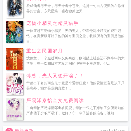
欲成仙者得天命，得天命者命苍天。这是一句自古便流传在修炼
界的古言。东荒星第一强者独孤傲天...
宠物小精灵之精灵猎手
一位穿越至宠物小精灵世界的男人，带着他对小精灵的资料记
忆，在真新镇开始了他的神奇宝贝之旅，收服所有的宝贝是他的
目...
重生之民国岁月
沈修文，一个服过两年义务兵役，刚刚踏上社会还不到半年的大
学生，在一次和日本老板之间的冲突中不幸遇难。但...
薄总，夫人又想开溜了！
帝都出了名的商业鬼才竟是个爱妻狂魔！他的爱情宣言是孩子只
是意外，她才是我的真爱！...
严易泽秦怡全文免费阅读
主角秦怡严易泽新郎出轨闺蜜，秦怡一气之下嫁给了众所周知的
严家傻子少爷严易泽，做好了守一辈子活寡的准备，谁知...
最新更新
www.kw36.com