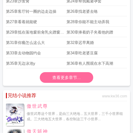
第23章沙发肏
第24章帮我戴避孕套
第25章客厅转一圈的边走边操
第26章找老婆去咯
第27章看着就能硬
第28章你能不能主动弄我
第29章抵在落地窗前肏乳尖蹭窗户
第30章捧着奶子夹着他的蹭
磨蹭
第31章你瘾怎么这么大
第32章迟早离婚
第33章去动物园约会
第34章吃老婆豆腐
第35章无边泳池y
第36章有人围观在水下高潮
查看更多章节...
完结小说推荐
www.kw36.com
傲世武尊
傲世武尊这个世界，是由三大绝地，五大世界，三千小世界组
成。三大绝地五大世界，各控制这三千小世界...
傲天斩神