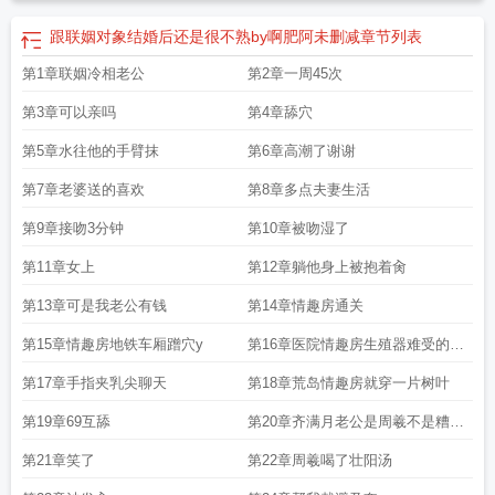
跟联姻对象结婚后还是很不熟by啊肥阿未删减
章节列表
第1章联姻冷相老公
第2章一周45次
第3章可以亲吗
第4章舔穴
第5章水往他的手臂抹
第6章高潮了谢谢
第7章老婆送的喜欢
第8章多点夫妻生活
第9章接吻3分钟
第10章被吻湿了
第11章女上
第12章躺他身上被抱着肏
第13章可是我老公有钱
第14章情趣房通关
第15章情趣房地铁车厢蹭穴y
第16章医院情趣房生殖器难受的病
人找护士
第17章手指夹乳尖聊天
第18章荒岛情趣房就穿一片树叶
第19章69互舔
第20章齐满月老公是周羲不是糟老
头子
第21章笑了
第22章周羲喝了壮阳汤