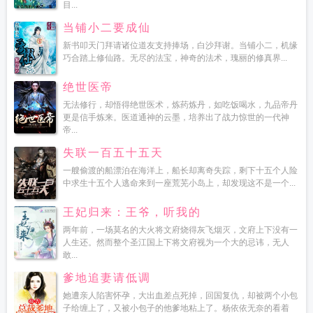
目...
当铺小二要成仙
新书叩天门拜请诸位道友支持捧场，白沙拜谢。当铺小二，机缘
巧合踏上修仙路。无尽的法宝，神奇的法术，瑰丽的修真界...
绝世医帝
无法修行，却悟得绝世医术，炼药炼丹，如吃饭喝水，九品帝丹
更是信手炼来。医道通神的云墨，培养出了战力惊世的一代神
帝...
失联一百五十五天
一艘偷渡的船漂泊在海洋上，船长却离奇失踪，剩下十五个人险
中求生十五个人逃命来到一座荒芜小岛上，却发现这不是一个...
王妃归来：王爷，听我的
两年前，一场莫名的大火将文府烧得灰飞烟灭，文府上下没有一
人生还。然而整个圣江国上下将文府视为一个大的忌讳，无人
敢...
爹地追妻请低调
她遭亲人陷害怀孕，大出血差点死掉，回国复仇，却被两个小包
子给缠上了，又被小包子的他爹地粘上了。杨依依无奈的看着