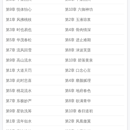
第9章 悦体怡心
第10章 六御神功
第1章 风拂桃枝
第2章 玉液琼浆
第3章 时也易也
第4章 骨肉情深
第5章 华茂春松
第6章 进止难期
第7章 流风回雪
第8章 渌波芙蕖
第9章 高山流水
第10章 碧落黄泉
第1章 大道天罚
第2章 口念心言
第3章 此时悲喜
第4章 靡颜腻理
第5章 桃花流水
第6章 地府春色
第7章 东极妙严
第8章 欲满青华
第9章 星轨洗筹
第10章 春归道初
第1章 流年似水
第2章 凤凰傲翼