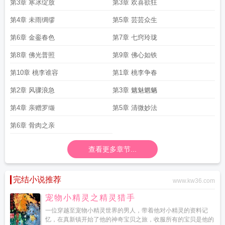
第3章 寒冰绽放
第3章 欢喜欲狂
第4章 未雨绸缪
第5章 芸芸众生
第6章 金銮春色
第7章 七窍玲珑
第8章 佛光普照
第9章 佛心如铁
第10章 桃李谁容
第1章 桃李争春
第2章 风骤浪急
第3章 魑魅魍魉
第4章 亲赠罗缬
第5章 清微妙法
第6章 骨肉之亲
查看更多章节...
完结小说推荐
www.kw36.com
宠物小精灵之精灵猎手
一位穿越至宠物小精灵世界的男人，带着他对小精灵的资料记
忆，在真新镇开始了他的神奇宝贝之旅，收服所有的宝贝是他的