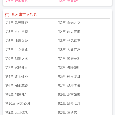
第6章 金銮春色
第5章 芸芸众生
毫末生
章节列表
第1章 风卷珠帘
第2章 血光之灾
第3章 玄功初现
第4章 孰为正邪
第5章 曲寒入梦
第6章 始见真章
第7章 世之迷途
第8章 人间百态
第9章 剑湖之水
第1章 紫府天罗
第2章 蹈锋赴火
第3章 柳暗花明
第4章 诸天仙圣
第5章 碎玉璇玑
第6章 柳弱花娇
第7章 杨柳依依
第8章 问道凡尘
第9章 深宫如晦
第10章 兴衰如烟
第1章 乱云飞渡
第2章 九幽炼魂
第3章 三途忘川