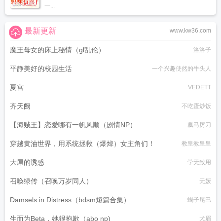
一...
最新更新
www.kw36.com
魔王母女的床上秘情（gl乱伦）
洛洛子
平静美好的校园生活
一个兴趣使然的牛头人
夏宫
VEDETT
齐天阙
不吃蛋炒饭
【海贼王】恋爱哪有一帆风顺（剧情NP）
飙马厉刀
穿越黄油世界，用系统拯救（爆焯）女主角们！
教皇教皇皇
大屌的诱惑
学无致用
召唤绿传（召唤万岁同人）
无媛
Damsels in Distress（bdsm短篇合集）
蝎子尾巴
生而为Beta，她很抱歉（abo np)
犬眉