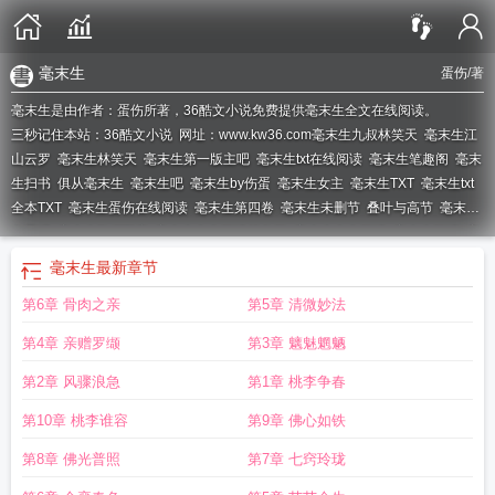
毫末生
蛋伤
/著
毫末生是由作者：蛋伤所著，36酷文小说免费提供毫末生全文在线阅读。
三秒记住本站：36酷文小说 网址：www.kw36.com
毫末生九叔林笑天
毫末生江
山云罗
毫末生林笑天
毫末生第一版主吧
毫末生txt在线阅读
毫末生笔趣阁
毫末
生扫书
俱从毫末生
毫末生吧
毫末生by伤蛋
毫末生女主
毫末生TXT
毫末生txt
全本TXT
毫末生蛋伤在线阅读
毫末生第四卷
毫末生未删节
叠叶与高节
毫末生
有雷吗
毫末生TXT百度
毫末生全文阅读笔趣阁
毫末生全文阅读
毫末生阅读
毫
末生最新章节哪里看
毫末生全文TXT
毫末生在线阅读
毫末生 蛋伤
毫末生by伤
毫末生
最新章节
蛋笔趣阁
毫末生齐开阳全文阅读
毫末生剧情
毫末生作者
毫末生最新
毫末生笔
第6章 骨肉之亲
第5章 清微妙法
趣阁最新章节内容
毫末生齐开阳免费阅读
毫末生齐开阳
毫末生齐开阳的最新章
节更新时
毫末生齐开阳最新更新
毫末生九叔
毫末生txt百度
毫末生蛋伤
八叉书
第4章 亲赠罗缬
第3章 魑魅魍魉
库 毫末生
毫末生第八卷
毫末生九叔与林笑天
毫末生木
毫末生无删减版免费阅
读在线阅读
毫末生最新章节
毫末生第一版主
毫末生齐开阳最新
毫末生第五卷
第2章 风骤浪急
第1章 桃李争春
免费阅读
毫末生全文
毫末生txt全本txt
毫末生txt
毫末生贴吧
毫末生第六卷
毫
第10章 桃李谁容
第9章 佛心如铁
末生 贴吧
毫末生免费阅读
第8章 佛光普照
第7章 七窍玲珑