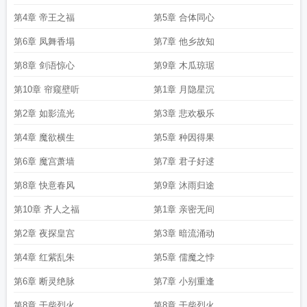
第4章 帝王之福
第5章 合体同心
第6章 凤舞香塌
第7章 他乡故知
第8章 剑语惊心
第9章 木瓜琼琚
第10章 帘窥壁听
第1章 月隐星沉
第2章 如影流光
第3章 悲欢极乐
第4章 魔欲横生
第5章 种因得果
第6章 魔宫萧墙
第7章 君子好逑
第8章 快意春风
第9章 沐雨归途
第10章 齐人之福
第1章 亲密无间
第2章 夜探皇宫
第3章 暗流涌动
第4章 红紫乱朱
第5章 儒魔之悖
第6章 断灵绝脉
第7章 小别重逢
第8章 干柴烈火
第8章 干柴烈火