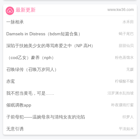
最新更新
www.kw36.com
一脉相承
水禾田
Damsels in Distress（bdsm短篇合集）
蝎子尾巴
深陷于扶她美少女的辱骂疼爱之中（NP 高H）
甜甜仙贝
（cod乙女）豢养（nph）
粉色蒸馏水
召唤绿传（召唤万岁同人）
无媛
赤鸾
柠檬酸不酸
我不想当黄毛，可是……
汨罗渊水乱拍坡
催眠调教app
昨夜骤雨打窗
子前母犯——温婉母亲与清纯女友的沦陷
织梦人
无意引诱
平淡如水