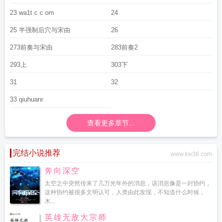
23 wa1t c c om
24
25 半强制后穴与宋由
26
273前奏与宋由
283前奏2
293上
303下
31
32
33 qiuhuanr
查看更多章节...
完结小说推荐
www.kw36.com
奔向深空
太空之中突然传来了几万光年外的消息，该消息像是一封协约，
这种协约被很多文明认可，人类由此发现，不知道什么时候，
木...
英雄无敌大宗师