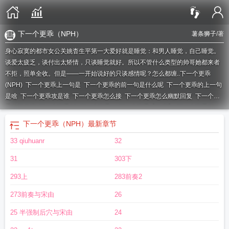
下一个更乖（NPH）
薯条狮子
/著
身心寂寞的都市女公关姚杳生平第一大爱好就是睡觉：和男人睡觉，自己睡觉。
谈爱太疲乏，谈付出太矫情，只谈睡觉就好。所以不管什么类型的帅哥她都来者
不拒，照单全收。但是——一开始说好的只谈感情呢？怎么都缠..
下一个更乖
(NPH)
下一个更乖上一句是
下一个更乖的前一句是什么呢
下一个更乖的上一句
是啥
下一个更乖攻是谁
下一个更乖怎么接
下一个更乖怎么幽默回复
下一个更
乖的顺口溜
下一个更乖86
下一个更乖gl
下一个更乖【快穿】
下一个更乖前一
句
下一个更乖书包网
下一个更乖NPH
下一个更乖上一句是什么
下一个更乖前
下一个更乖（NPH）
最新章节
面一句
拜拜下一个更乖
下一个更乖下一句怎么接
下一个更乖前一句是什么
下
33 qiuhuanr
32
一个更乖杰克猫咪
下一个更乖薯条狮子
下一个更乖上一句是啥谁说的
下一个更
乖NpH在线观看
下一个更乖的前一句
31
303下
293上
283前奏2
273前奏与宋由
26
25 半强制后穴与宋由
24