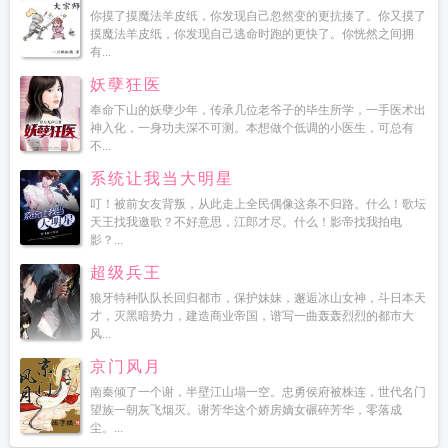
你摸了摸魔法羊皮纸，你发现自己忽然变的更抗揍了。你又摸了
摸魔法羊皮纸，你发现自己逃命时跑的更快了。你恍然之间拥
有...
妖孽狂医
奉命下山的妖孽少年，传承几位老爷子的毕生所学，一手医术出
神入化，一身功夫深不可测。本想做个低调的小医生，可总有
不...
系统让我当大明星
叮！被前女友背叛，从此走上全民偶像这条不归路。什么！歌坛
天王找我邀歌？不好意思，江郎才尽。什么！影帝找我拍电
影？...
超级兵王
狼牙特种队队长回归都市，保护妹妹，邂逅冰山女神，斗日本天
才，灭黑暗势力，建造商业帝国，谱写一曲轰轰烈烈的都市大
风...
京门风月
南秦倾了一个谢，半壁江山塌一空。忠勇侯府被株连，世代名门
望族一朝灰飞烟灭。谢芳华这个娇房嫡女碾碎芳华，零落成
尘。...