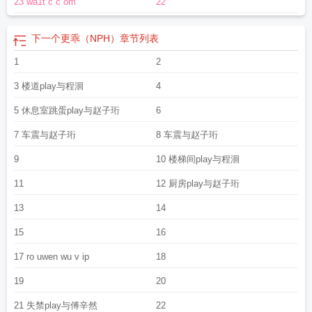
23 wa1t c c om
22
下一个更乖（NPH）
章节列表
1
2
3 楼道play与程洄
4
5 休息室跳蛋play与赵子珩
6
7 车震与赵子珩
8 车震与赵子珩
9
10 楼梯间play与程洄
11
12 厨房play与赵子珩
13
14
15
16
17 ro uwen wu v ip
18
19
20
21 失禁play与傅辛然
22