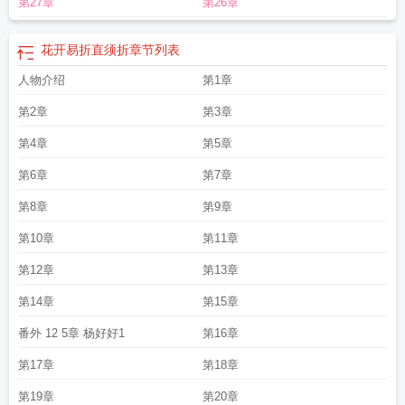
第27章
第26章
折直须折莫是空折枝
花开堪折直须折全文
花开易折直须折全文阅读
花开易折直须折
章节列表
人物介绍
第1章
第2章
第3章
第4章
第5章
第6章
第7章
第8章
第9章
第10章
第11章
第12章
第13章
第14章
第15章
番外 12 5章 杨好好1
第16章
第17章
第18章
第19章
第20章