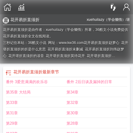
花开易折直须折
xuehuilazy（学会懒惰）
/著
花开易折直须折是由作者：xuehuilazy（学会懒惰）所著，36酷文小说免费提供
花开易折直须折全文在线阅读。
三秒记住本站：36酷文小说 网址：www.kw36.com
花开易折直须折赵梦心
花开
堪折直须折的折是什么意思
花开易折直须折未删减
花开易折直须折刘伟赵梦
心
花开堪折直须折的读音
花开堪折直须折莫待花开
花开堪折直须折
xuehuilzay
花开易折直须折莫待花落空开折枝意思是
花开易折直须折作者
xuehuilazy
花开堪折直须折赵梦心
花开堪折直须折刘伟
花开易折直须折后
花开易折直须折
最新章节
宫
花开易折直须折赵梦心全文
花开易折直须折txt
花开易折直须折学会懒惰资
番外 3爱意满满的欢乐谷
番外 2后日谈及漏掉的日常
源
直须折
花开堪折直须折莫待无花空折枝
花开折时直须折
花开堪折直须折
txt
花开易折直须折在线阅读
花开堪折直须折全文免费阅读
莫待花落空开折
第35章 大结局
第34章
枝
花开堪折直须折是谁写的
花开堪折直须折 宝具
花开易折直须折
xuehuilzay
花开易折直须折学会懒惰
花开易折直须折TXT
花开易折直须折赵梦
第33章
第32章
安
花开易折直须折刘伟
花开堪折直须折折的读音
花开易折直须折母女作者
第31章
第30章
xuehuilazy
花开易折直须折全文
花开易折直须折 赵梦心
花开易折直须折
_xuehuilazy
花开堪折直须折刘伟杨好好
花开堪折直须折莫待空折枝
花开易折
第29章
第28章
直须折xuehuilazy
花开易折直须折莫待无花空折枝
花开堪折直须折 刘伟
花开堪