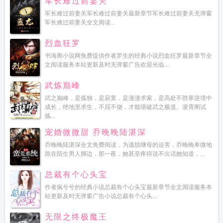
军长难过前妻关
军长难过前妻关军长难过前妻关最新章节军长难过前妻关无弹窗
军长难过前妻关全文阅读...
烈血狂罗
书海阁小说网免费提供作者罗生的经典小说烈血狂罗最新章节全
文阅读服务本站更新及时无弹窗广告欢迎光临...
武炼巅峰
武之巅峰，是孤独，是寂寞，是漫漫求索，是高处不胜寒逆境中
成长，绝地里求生，不屈不饶，才能堪破武之极道。凌霄阁试
炼...
宠婚微微甜 乔晚晚陆湛深
乔晚晚陆湛深全文免费阅读，为逃脱继母的迫害，乔晚晚卑微地
跪在陌生男人脚边，那一夜，她甚至疼得说不出话她知道，...
总裁有个心头宝
作者疯兮兮的经典小说总裁有个心头宝最新章节全文阅读服务本
站更新及时无弹窗广告小说总裁有个心头...
无限之终极魔王