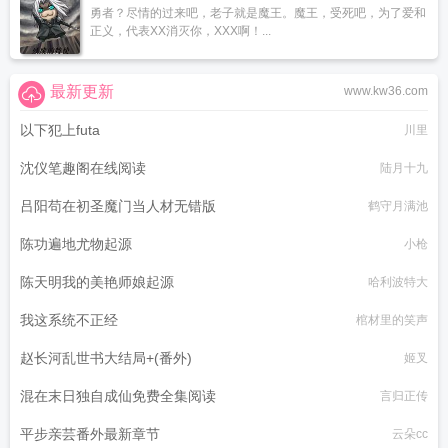
勇者？尽情的过来吧，老子就是魔王。魔王，受死吧，为了爱和
正义，代表XX消灭你，XXX啊！...
最新更新
www.kw36.com
以下犯上futa
川里
沈仪笔趣阁在线阅读
陆月十九
吕阳苟在初圣魔门当人材无错版
鹤守月满池
陈功遍地尤物起源
小枪
陈天明我的美艳师娘起源
哈利波特大
我这系统不正经
棺材里的笑声
赵长河乱世书大结局+(番外)
姬叉
混在末日独自成仙免费全集阅读
言归正传
平步亲芸番外最新章节
云朵cc