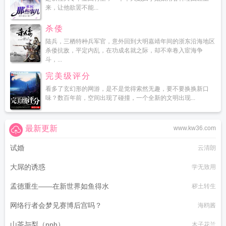
来，让他欲罢不能...
杀倭
陆兵，三栖特种兵军官，意外回到大明嘉靖年间的浙东沿海地区
杀倭抗敌，平定内乱，在功成名就之际，却不幸卷入宦海争
斗，...
完美级评分
看多了玄幻形的网游，是不是觉得索然无趣，要不要换换新口
味？数百年前，空间出现了碰撞，一个全新的文明出现...
最新更新
www.kw36.com
试婚
云清朗
大屌的诱惑
学无致用
孟德重生——在新世界如鱼得水
秽土转生
网络行者会梦见赛博后宫吗？
海鸥酱
山茶与梨（nph）
木子花兰