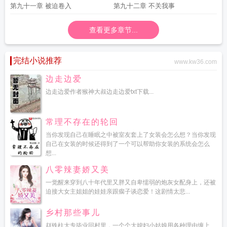
第九十一章 被迫卷入
第九十二章 不关我事
查看更多章节...
完结小说推荐
www.kw36.com
边走边爱
边走边爱作者猴神大叔边走边爱txt下载...
常理不存在的轮回
当你发现自己在睡眠之中被室友套上了女装会怎么想？当你发现
自己在女装的时候还得到了一个可以帮助你女装的系统会怎么
想...
八零辣妻娇又美
一觉醒来穿到八十年代里又胖又自卑懦弱的炮灰女配身上，还被
迫接大女主姐姐的娃娃亲跟瘸子谈恋爱！这剧情太悲...
乡村那些事儿
赵铁柱大专毕业回村里，一个个大媳妇小姑娘用各种理由缠上