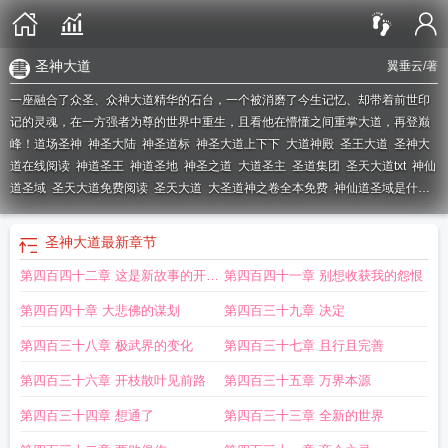
圣神大道
翼垂云
/著
一座融合了众圣、众神大道精华的石台，一个被消磨了今生记忆、却带着前世印
记的灵魂，在一方强者为尊的世界中重生，且看他在懵懂之间重掌大道，再登巅
峰！
道场圣神
神圣大陆
神圣道标
神圣大道上下下
大道神殿
圣王大道
圣神大
道在线阅读
神道圣王
神道圣地
神圣之道
大道圣主
圣道集团
圣天大道txt
神仙
道圣域
圣天大道免费阅读
圣天大道
大圣道神之卷全本免费
神仙道圣域是什
么
神圣道路
大道甚夷
圣道第五个任务
圣神大殿
圣天大道笔趣阁
大道圣地
圣
道神学院
大道圣夷
圣神大道
最新章节
第四百四十二章 这是新故事的开端
第四百四十一章 别想收获我的怨恨
大结局
第四百四十章 大悲佛的谋划
第四百三十九章 决定
第四百三十八章 极武界的变化
第四百三十七章 且行且完善
第四百三十六章 开枝散叶见前路
第四百三十五章 万界本源
第四百三十四章 想通了
第四百三十三章 全新的世界