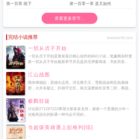
第一百章 跪下
第一百零一章 是又如何
查看更多章节...
完结小说推荐
www.kw36.com
一切从贞子开始
一切从贞子开始是黄泉落日精心创作的科幻小说，笔趣阁实时更
新一切从贞子开始最新章节并且提供无弹窗阅读，书友所发...
江山战图
隋末烽烟起，英雄出边荒。河北窦天王，雪夜战金刚瓦岗枭雄
密，火并杀翟让。奸雄宇文氏，弑主谋萧娘长安李二郎，两战...
极戮狂徒
讨论群271287222希望大家多多支持，谢谢一个普通的少年一
次险死还生的际遇一种与众不同的...
当超级英雄遇上彭格列[综]
...