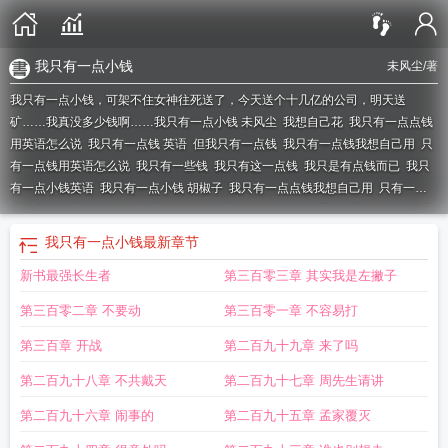
我只有一点小钱
未风尘
/著
我只有一点小钱，可架不住女神往死送了，今天送个十几亿的公司，明天送
矿……我真没多少钱啊……
我只有一点小钱 未风尘
我想自己花
我只有一点点钱
用英语怎么说
我只有一点钱 英语
但我只有一点钱
我只有一点钱我想自己用
只
有一点钱用英语怎么说
我只有一些钱
我只有这一点钱
我只是有点钱而已
我只
有一点小钱英语
我只有一点小钱 胡椒子
我只有一点点钱我想自己用
只有一点
点钱我想自己花表情包
我只有一点小钱 我想一个人花的意思
我只有一点钱了我
想自己花
我1点钱都没有了
我只有一点小钱的英文
我只有一点钱我想自己花图
我只有一点小钱
最新章节
片
我想自己花表情包
我只是有点钱
只有一点钱我想自己花表情包
我只有一点
新书最强长生者
第三百零三章 其实我是左撇子
钱我只想自己花
我只有一点钱用英语怎么说
我只有一点钱英文翻译
我只有一点
点钱 我想自己花
我只有点钱
因为我只有一点点钱
我只有一点点钱的英文
我只
第三百零二章 不要动
第三百零一章 不容易打
有一点钱了
我只是有一点钱
我只有一点小钱英文
我只有一点钱了英文
只有一
点钱英语
我只有一点钱我想自己花是什么意思
我只有一点点钱我想自己用表情
第三百章 开战
第二百九十九章 来了吗
包
我只有一点点钱图片
只有一点点钱我想自己花
我只有一点钱
我只有一点钱
第二百九十八章 不共戴天
第二百九十七章 周先生请讲
的英文
我只有一点钱我想自己花
我只有一点钱 我想自己用
我只有一点钱英
文
我只有一点小钱去买个你喜欢
我只有一块钱
我只有一点小钱表情包
其他什
第二百九十六章 闹事的
第二百九十五章 孟家覆灭
么都没有什么
我只有一点钱我想自己花什么意思
我只有一点点钱
我只有一点点