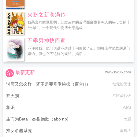
火影之新漩涡传
我愚蠢的欧豆豆啊，红发蓝眸的漩涡面麻摸着鸣人的头，笑的十
分灿烂。一个现代生物博士穿越成...
不乖男神快回家
不许碰我。他们说话不超过十句便领了证。她答应帮他摆脱豪门
婚约，但也立下这样的规矩。婚后，...
最新更新
www.kw36.com
讨厌又怎么样，还不是要乖乖挨操（百合H）
性无能天使
齐天阙
不吃蛋炒饭
相识
yuyu
生而为Beta，她很抱歉（abo np)
犬眉
熟女名器系统
富梅洛