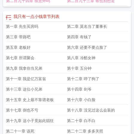
第二百九十四章 很意外吗
第二百九十三章 谁也别想走
钱英语
我只有一点小钱
章节列表
第一章 先生买房吗
第二章 莫名当了董事长
第三章 带路吧
第四章 有钱了
第五章 老板好
第六章 还要不要点脸了
第七章 所谓聚会
第八章 冷酷女神
第九章 我拿你当兄弟
第十章 五分钟
第十一章 我是亿万富翁
第十二章 哔了狗了
第十三章 这位小兄弟
第十四章 剑爷
第十五章 史上最不靠谱老板
第十六章 小白脸
第十七章 倒也不亏
第十八章 没见过这么会装的
第十九章 这小子竟如此猖狂
第二十章 白不白
第二十一章 该死
第二十二章 多多关照