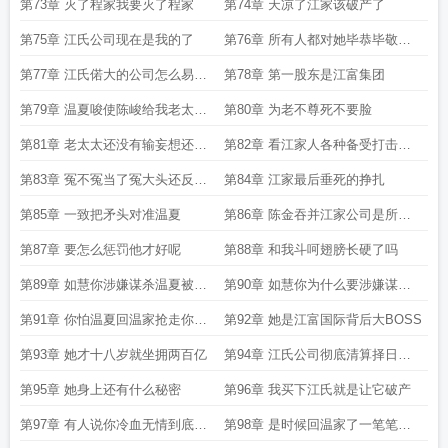
你最贴心
第73章 灭了程家我要灭了程家
第74章 天凉了江家该破产了
第75章 江氏公司现在是我的了
第76章 所有人都对她毕恭毕敬当
成皇帝伺候
第77章 江氏偌大的公司怎么易主
第78章 第一股东是江富集团
的
第79章 温夏唆使陈峻给我老太太
第80章 为老不尊死不要脸
下套
第81章 老太太还没有输妄想还能
第82章 看江家人各种备受打击的
翻盘
表演
第83章 冤不冤当了冤大头还反被
第84章 江家最后垂死的挣扎
玩弄
第85章 一致把矛头对准温夏
第86章 陈金吞并江家公司是所有
人看见的
第87章 要怎么惩罚他才好呢
第88章 和我斗呵翅膀长硬了吗
第89章 如慧你涉嫌谋杀温夏被逮
第90章 如慧你为什么要涉嫌谋杀
捕了
温夏
第91章 你怕温夏回温家抢走你女
第92章 她是江富国际背后大BOSS
儿的地位
第93章 她才十八岁就坐拥两百亿
第94章 江氏公司彻底清算择日就
宣布破产
第95章 她身上还有什么秘密
第96章 我买下江氏就是让它破产
第97章 有人说你冷血无情到底那
第98章 是时候回温家了一笔笔血