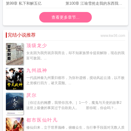
一面才是真的
海深仇该清算了
第99章 私下和解五亿
第100章 江瑜雪抢走我的东西我会
一五一十的拿回来
查看更多章节...
完结小说推荐
www.kw36.com
顶级龙少
女友因为我穷就弃我而去，却不知家族禁令提前解除，现在的我
富可敌国。...
九州战神
一代战神秦九州重归都市，为弥补遗憾，搅动风起云涌，以不败
之资横行四方，诸天震颤。...
厌尔
［你过去的腌臜，我替你洗净。］1一个，魔鬼与天使的故事2
这世上最傻的事莫过于自欺欺人。 那你呢，你会吗？...
都市医仙叶凡
修仙归来，立于世界巅峰，俯瞰众生，当行事手段面对无数人质