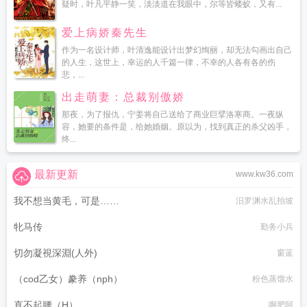
疑时，叶凡平静一笑，淡淡道在我眼中，尔等皆蝼蚁，又有...
爱上病娇秦先生
作为一名设计师，叶清逸能设计出梦幻绚丽，却无法勾画出自己
的人生，这世上，幸运的人千篇一律，不幸的人各有各的伤
悲，...
出走萌妻：总裁别傲娇
那夜，为了报仇，宁姜将自己送给了商业巨擘洛寒商。一夜纵
容，她要的条件是，给她婚姻。原以为，找到真正的杀父凶手，
终...
最新更新
www.kw36.com
我不想当黄毛，可是……
汨罗渊水乱拍坡
牝马传
勤务小兵
切勿凝視深淵(人外)
窗蓝
（cod乙女）豢养（nph）
粉色蒸馏水
直不起腰（H）
啊肥阿