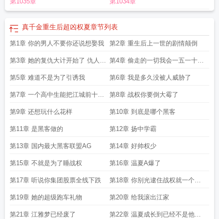
第1035章
第1034章
真千金重生后超凶权夏
章节列表
第1章 你的男人不要你还说想娶我
第2章 重生后上一世的剧情颠倒
第3章 她的复仇大计开始了 仇人们
第4章 偷走的一切我会一五一十的
准备好了吗
拿回来
第5章 难道不是为了引诱我
第6章 我是多久没被人威胁了
第7章 一个高中生能把江城前十的
第8章 战权你要倒大霉了
豪门当猴耍
第9章 还想玩什么花样
第10章 到底是哪个黑客
第11章 是黑客做的
第12章 扬中学霸
第13章 国内最大黑客联盟AG
第14章 好帅权少
第15章 不就是为了睡战权
第16章 温夏A爆了
第17章 听说你集团股票全线下跌
第18章 你别光逮住战权就一个劲
的就猛薅他
第19章 她的超级跑车礼物
第20章 给我滚出江家
第21章 江雅梦已经废了
第22章 温夏成长到已经不是他们