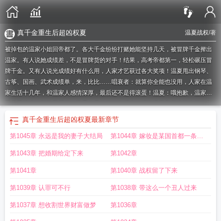
真千金重生后超凶权夏
温夏战权
/著
被掉包的温家小姐回帝都了。各大千金纷纷打赌她能坚持几天，被冒牌千金撵出
温家。有人说她成绩差，不是冒牌货的对手！结果，高考帝都第一，轻松碾压冒
牌千金。又有人说光成绩好有什么用，人家才艺获过各大奖项！温夏甩出钢琴、
古筝、国画、武术成绩单，来，比比……唱衰者：就算你全能也没用，人家在温
家生活十几年，和温家人感情深厚，最后还不是得滚蛋！温夏：哦抱歉，温家公
司房子地皮，都被我买了，滚蛋的是他们！在后来，听说温夏和权少谈上了，各
大千金化敌为友，都来找温夏请教，她是如何泡上权少的。温夏嫌弃道：“泡？是
真千金重生后超凶权夏
最新章节
他黏上我，狗皮膏药一样甩都甩不掉！”
真千金重生后女团c位出道笔趣阁
笔趣阁
第1045章 永远是我的妻子大结局
第1044章 嫁妆是某国首都一条街
真千金重生后女团c位出道
真千金重生后要发疯by
真千金重生后超凶权夏电视
剧
真千金重生后女团c位出道免费
的建筑
第1043章 把婚期给定下来
第1042章
第1041章
第1040章 战权留了下来
第1039章 认罪可不行
第1038章 带这么一个丑人过来
第1037章 想收割世界财富做梦
第1036章