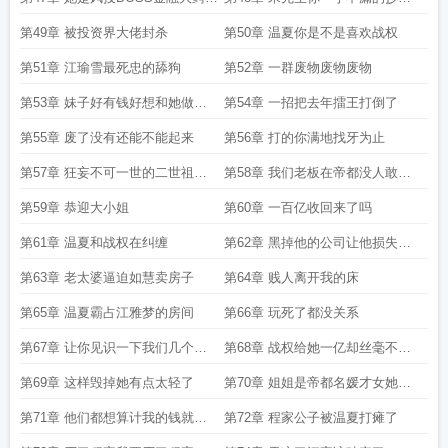
妹妹
了
第49章 被投资界大佬封杀
第50章 温夏你是不是喜欢战权
第51章 江瑜雪最死忠的舔狗
第52章 一群废物废物废物
第53章 妹子好有钱好想和她做朋
第54章 一招把去年擂王打倒了
友
第55章 废了没有还能不能起来
第56章 打的你满地找牙为止
第57章 狂妄不可一世的二世祖终
第58章 我们老板在帝都没人敢得
于认错了
罪
第59章 恭迎大小姐
第60章 一百亿收回来了吗
第61章 温夏和战权在纠缠
第62章 黑掉他的公司让他损失惨
重
第63章 老太婆逼迫如慧卖房子
第64章 贱人离开我的床
第65章 温夏霸占江雅梦的房间
第66章 玩死了都没关系
第67章 让你见识一下我们几个到
第68章 战权给她一亿却丝毫不动
底有多猛
心
第69章 这样毁掉她有点太轻了
第70章 姐姐是帝都名媛才女她要
去帝都找她
第71章 他们都想算计我的钱就数
第72章 程家公子被温夏打瘫了