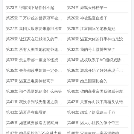
能掌控
第23章 得罪我下场你付不起
第24章 游戏天梯榜第一
第25章 千万粉丝的世界冠军被温
第26章 神被温夏血虐了
夏单杀五次
第27章 集团大股东要来总部巡查
第28章 江富国际的老板是她
第29章 让江家在江城消失的干干
第30章 温夏大佬的打手神出鬼没
净净
第31章 所有人围着她转端茶递水
第32章 我的号上微博热搜了
为她服务
第33章 您去帝都一趟凌爷怪想您
第34章 战权联系了AG组织威胁把
的
你交出去
第35章 去帝都读书姐姐一定会照
第36章 游戏开始了好好表现千万
顾我的
不要让她失望
第37章 温夏是电竞神秘高手
第38章 她是国画协会的
第39章 那个温夏她到底什么来头
第40章 你的商业帝国我很感兴趣
第41章 我没拿到战氏集团之前不
第42章 只要你向我下跪磕头认错
要破产了
第43章 温夏是在侮辱她
第44章 想算了给我赔三千万
第45章 如慧就要被送去警察局
第46章 温大小姐拽的像个帝王
第47章 她是风投BOSS金融大鳄的
第48章 宋先生你一字不漏的抄袭