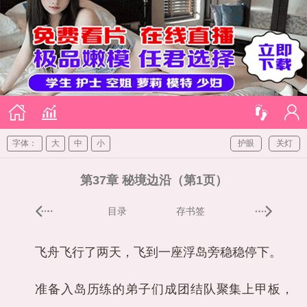
字体：
大
中
小
护眼
关灯
第37章 秘境边沿（第1页）
目录
存书签
飞舟飞行了两天，飞到一座浮岛旁稳稳停下。
准备入岛历练的弟子们成团结队聚集上甲板，