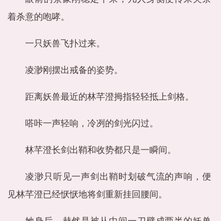
着杀意的咆哮。
一只妖兽飞扑过来。
凌渺刚摆出戒备的姿势。
距离妖兽最近的林芊澄拇指轻轻抵上剑格。
嗒咔一声轻响，冷冽的剑光闪过。
林芊澄长剑出鞘和收势都只是一瞬间。
凌渺只听见一声剑出鞘时划破气流的声响，便
见林芊澄已经恹恹地将剑重新挂回腰间。