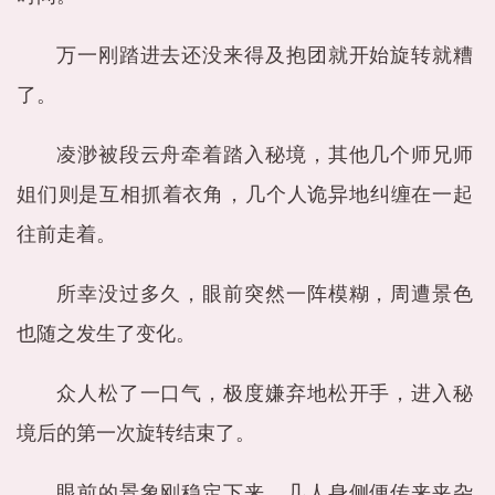
万一刚踏进去还没来得及抱团就开始旋转就糟
了。
凌渺被段云舟牵着踏入秘境，其他几个师兄师
姐们则是互相抓着衣角，几个人诡异地纠缠在一起
往前走着。
所幸没过多久，眼前突然一阵模糊，周遭景色
也随之发生了变化。
众人松了一口气，极度嫌弃地松开手，进入秘
境后的第一次旋转结束了。
眼前的景象刚稳定下来，几人身侧便传来夹杂