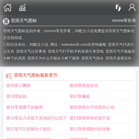
雷雨天气图标
zerone零音
/著
雷雨天气图标是由作者：zerone零音所著，36酷文小说免费提供雷雨天气图标全
文在线阅读。
三秒记住本站：36酷文小说 网址：www.kw36.com
应穿绝缘靴
雷雨天气代表什
么生肖
雷雨天气注意事项
雷雨天气打手机手机容易引来雷电
雷雨天气不能躲在
大树下的原因
雷雨天为什么不能在大树下避雨
雷雨天气指令
雷雨天巡视室外高
压设备时应穿绝缘靴不应使用
需要巡视室外高压设备时
雷雨天离电杆铁塔避雷
针至少多少米
雷雨天为什么不能使用手机
雷雨天飞机能正常起飞吗
雷雨天放风
雷雨天气图标
最新章节
筝的科学家
雷雨天打三个数字
雷雨天不能靠近高压电杆多少米
雷雨天气几级以
第20章江麟烁
第19章我喜欢你
上强风天气应停止架上作业
雷雨天注意事项有哪些
雷雨天可以洗澡吗
雷雨天图
片高清
雷雨天打电话手机容易引来雷电
雷雨天气飞机可以正常起飞吗
雷雨天气
第18章姐姐
第17章邂逅
的场景描写
雷雨天英语
雷雨天气时
雷雨天气主要发生在什么季节
雷雨天气指
的是什么生肖
应加倍注意安全
雷雨天气安全防范措施
雷雨天气注意事项有哪
第16章屋檐下的躲雨
第15章指尖不经意的心动
些
不宜进行电气操作
雷雨天气为什么不能在树下避雨
雷雨天操作煤气设施
第14章这几张留下其他的可以扔了
第13章我笨笨的是不是
时
雷雨天的英文
不应使用伞具
雷雨天打伞会被劈吗
雷雨天气今天傍晚起影响
青岛
雷雨天气搅乱亚沙会赛程
雷雨天气是什么生肖
不应进行
雷雨天英语怎么
第12章可以赏脸吃个饭吗
第11章情感隐约的转换
读
雷雨天气打一准确生肖
雷雨天气指什么生肖
雷雨天气描写
雷雨天头发竖起