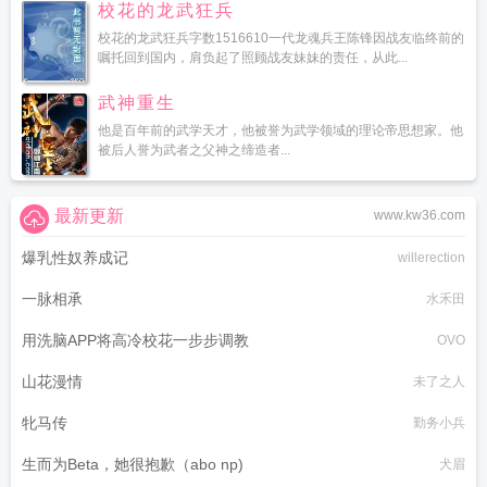
校花的龙武狂兵
校花的龙武狂兵字数1516610一代龙魂兵王陈锋因战友临终前的
嘱托回到国内，肩负起了照顾战友妹妹的责任，从此...
武神重生
他是百年前的武学天才，他被誉为武学领域的理论帝思想家。他
被后人誉为武者之父神之缔造者...
最新更新
www.kw36.com
爆乳性奴养成记
willerection
一脉相承
水禾田
用洗脑APP将高冷校花一步步调教
OVO
山花漫情
未了之人
牝马传
勤务小兵
生而为Beta，她很抱歉（abo np)
犬眉