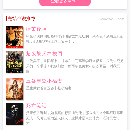
查看更多章节...
完结小说推荐
www.kw36.com
绿茵锋神
绿色小说网四组签约作品他是世界足坛的一朵奇葩！从后卫到前
锋，他却能够登上球王宝座！...
超级战兵在校园
一代兵王，重回都市，甘愿在一间高等学府当保安，只为生死兄
弟的一个承诺！我欲归隐，然而各色美女却纷沓而至，对我死
缠...
五谷丰登小福妻
重生做女首富五谷丰登小福妻...
死亡笔记
父亲便告诉我，如果真的想要成为他，那么就去当个既可以帮助
死人，又可以帮助活人的人，这样才是真的伟大。或许死亡，
才...