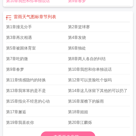
第10章我想和你单独说话
第9章春梦
来怎么办
小王观察到某次闪电经历的时间
雷雨天气在下列哪个地点避雨遇到雷
击的可能性最大
雷雨天气英语
雷雨天开车注意事项
雷雨天气图标
雷雨天气在
空旷的野外正确的避雷姿势
雷雨天气是什么意思
雷雨天气巡视室外高压设备
雷雨天气图标
章节列表
时
雷雨天气需要巡视室外高压设备时
雷雨天图片
雷雨天气符号
应穿什么
雷雨
第1章撞见分手
第2章篮球赛
天气为什么先看到闪电后听到雷声
第3章再次相遇
第4章发烧
第5章被困体育室
第6章独处
第7章吃奶微
第8章两人各自的纠结
第9章春梦
第10章我想和你单独说话
第11章情感隐约的转换
第12章可以赏脸吃个饭吗
第13章我笨笨的是不是
第14章这几张留下其他的可以扔了
第15章指尖不经意的心动
第16章屋檐下的躲雨
第17章邂逅
第18章姐姐
第19章我喜欢你
第20章江麟烁