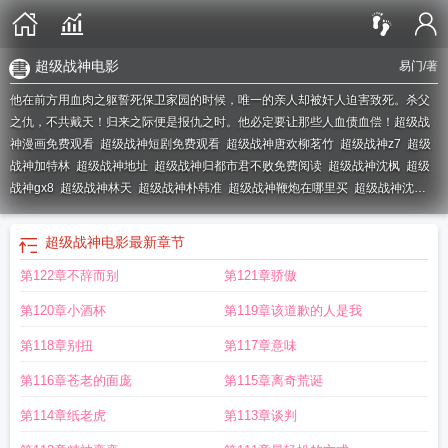
超级战神电影
易门
/著
他在前方用血肉之躯誓死保卫家园的时候，唯一的亲人却被奸人迫害致死。杀父
之仇，不共戴天！归来之际便是报仇之时。他必定要让那些人血债血偿！
超级战
神漫画免费观看
超级战神短剧免费观看
超级战神唐欢柳茗竹
超级战神z7
超级
战神加特林
超级战神地址
超级战神归都市君不败免费阅读
超级战神沈枫
超级
战神gx8
超级战神林天
超级战神朴韩准
超级战神鞭炮在哪里买
超级战神沈
拓
超级战神电影
超级战神归都市长生
超级战神归都市免费阅读
超级战神炮在
哪里买?
超级战神漫画免费阅读
超级战神林北林天策
超级战神奶爸短视频
超级
超级战神电影
最新章节
战神之至尊龙帅1-100集
超级战神摩尔根
超级战神马新年
超级战神女婿免费阅
第122章不辞而别
第121章骄傲
读
超级战神鞭炮
超级战神和无敌王牌差多少分
超级战神英文
超级战神之至尊
龙帅短剧热播
超级战神漫画
超级战神鞭炮多少钱一盒
超级战神电视剧
超级战
第120章小酒杯
第119章该道歉的人是我
神开机logo怎么去掉
超级战神肥茄子
超级战神狂婿
超级战神林北林天策免费阅
读
超级战神第十代咋样
第118章别扭
第117章意味
第116章苍老的面庞
第115章离奇荒诞
第114章纸老虎
第113章谈判