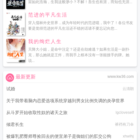
宙如此浩瀚，生我这般渺小？不解！吾生也有涯，而知也无涯...
范进的平凡生活
穿入儒林外史世界，成为年轻时代的范进噫，我中了！各位书友
要是觉得范进的平凡生活还不错的话请不要忘记向您...
我的绚烂人生
天降大小姐，是命中注定？还是在劫难逃？如果生活是一副扑
克，那么她就是王炸，而我手上根本没有一张能接手的牌。她
说...
最新更新
www.kw36.com
试婚
云清朗
关于我带着脑内恋爱选项系统穿越到男女比例失调的炎孕世界
从斗罗开始收取性奴的诸天之旅
黑月何时嚎叫
lgcloveself
倾君长生
裤裆有刀伞
被爆乳肥臀师尊捡回去的便宜弟子是御姐们的肛交公狗
xhwlhj