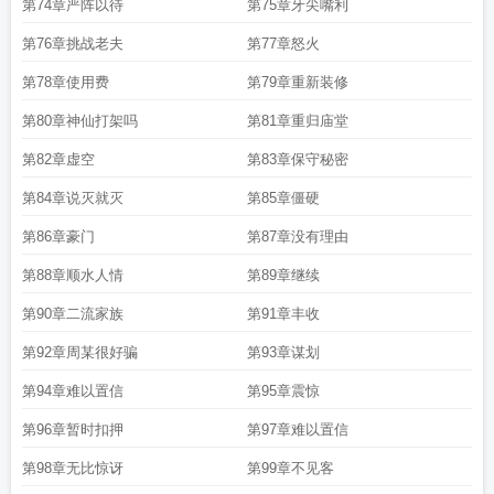
第74章严阵以待
第75章牙尖嘴利
第76章挑战老夫
第77章怒火
第78章使用费
第79章重新装修
第80章神仙打架吗
第81章重归庙堂
第82章虚空
第83章保守秘密
第84章说灭就灭
第85章僵硬
第86章豪门
第87章没有理由
第88章顺水人情
第89章继续
第90章二流家族
第91章丰收
第92章周某很好骗
第93章谋划
第94章难以置信
第95章震惊
第96章暂时扣押
第97章难以置信
第98章无比惊讶
第99章不见客