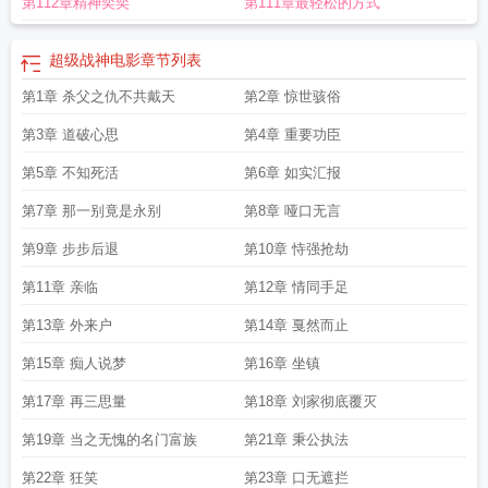
第112章精神奕奕
第111章最轻松的方式
超级战神电影
章节列表
第1章 杀父之仇不共戴天
第2章 惊世骇俗
第3章 道破心思
第4章 重要功臣
第5章 不知死活
第6章 如实汇报
第7章 那一别竟是永别
第8章 哑口无言
第9章 步步后退
第10章 恃强抢劫
第11章 亲临
第12章 情同手足
第13章 外来户
第14章 戛然而止
第15章 痴人说梦
第16章 坐镇
第17章 再三思量
第18章 刘家彻底覆灭
第19章 当之无愧的名门富族
第21章 秉公执法
第22章 狂笑
第23章 口无遮拦