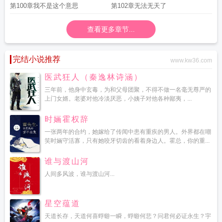
第100章我不是这个意思
第102章无法无天了
查看更多章节...
完结小说推荐
www.kw36.com
医武狂人（秦逸林诗涵）
三年前，他身中玄毒，为和父母团聚，不得不做一名毫无尊严的
上门女婿。老婆对他冷淡厌恶，小姨子对他各种鄙夷，...
时婳霍权辞
一张两年的合约，她嫁给了传闻中患有重疾的男人。外界都在嘲
笑时婳守活寡，只有她咬牙切齿的看着身边人。霍总，你的重...
谁与渡山河
人间多风波，谁与渡山河...
星空蕴道
天道长存，天道何喜蜉蝣一瞬，蜉蝣何悲？问君何必证永生？宇