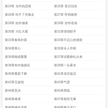
第24章 当年的恋情
第25章 昔日旧友
第26章 吃不了兜着走
第27章 呼风唤雨
第28章 始作俑者
第29章 自恃老成
第30章 大红大紫
第31章强强联手
第32章春风扑面
第33章不忍心的感觉
第34章寒心
第35章令人作呕
第36章顾虑重重
第37章试图挣扎出来
第38章有内鬼接应
第39章一头雾水
第40章重新下葬
第41章龙宫饭店
第42章玉扳指
第43章气度
第44章坚决
第45章黑线
第46章难堪
第47章相安无事
第48章确实该死
第49章再次开口