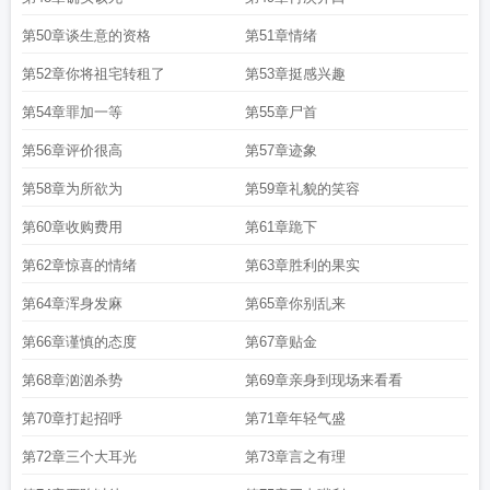
第50章谈生意的资格
第51章情绪
第52章你将祖宅转租了
第53章挺感兴趣
第54章罪加一等
第55章尸首
第56章评价很高
第57章迹象
第58章为所欲为
第59章礼貌的笑容
第60章收购费用
第61章跪下
第62章惊喜的情绪
第63章胜利的果实
第64章浑身发麻
第65章你别乱来
第66章谨慎的态度
第67章贴金
第68章汹汹杀势
第69章亲身到现场来看看
第70章打起招呼
第71章年轻气盛
第72章三个大耳光
第73章言之有理