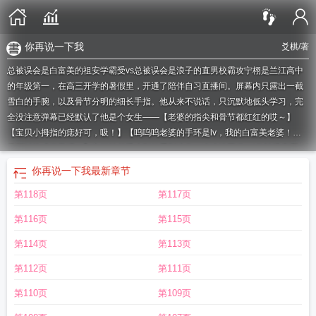
你再说一下我
爻棋
/著
总被误会是白富美的祖安学霸受vs总被误会是浪子的直男校霸攻宁栩是兰江高中
的年级第一，在高三开学的暑假里，开通了陪伴自习直播间。屏幕内只露出一截
雪白的手腕，以及骨节分明的细长手指。他从来不说话，只沉默地低头学习，完
全没注意弹幕已经默认了他是个女生——【老婆的指尖和骨节都红红的哎～】
【宝贝小拇指的痣好可，吸！】【呜呜呜老婆的手环是lv，我的白富美老婆！明
天可以换成绑带吗？】宁栩抬起眼皮刚好看到这条，冷冷地回道：“你神经病啊。”
*景文是兰江高中出了名的校霸，打架惹事，成绩稀烂，女人缘奇好。他婉拒了一
你再说一下我
最新章节
众追求者，但没有人知道，他其实是个深度手控。暑假期间，景文被全家关起来
第118页
第117页
逼迫学习，玩手机时刷到了一个直播间。画面中有一张干净的桌面，一只白皙漂
亮的手正在漫不经心地转笔，腕骨处微微凸起，指尖泛着淡粉色，小拇指上有一
第116页
第115页
颗红色的痣。景文登时血液上脑，当即给人刷了一堆礼物，冲到了榜一。接下来
的时间里，他每天都去打卡学习。他忍不住脑补对面是个清冷系美人，脑补那只
第114页
第113页
手酱酱酿酿，脑补……直到有一天，美人开口用男声说：“你神经病啊。”景文一个
第112页
第111页
晴天霹雳，人被击傻了。五分钟后，他颤抖着发了第一条弹幕：【你他吗，退
钱！】*高三开学当天，座位大换血，班里没说话几句话的死对头终于坐到了一
第110页
第109页
起，大家纷纷回头准备看好戏。景文冷眼瞥着占了靠墙位置的宁栩，踹了一脚他