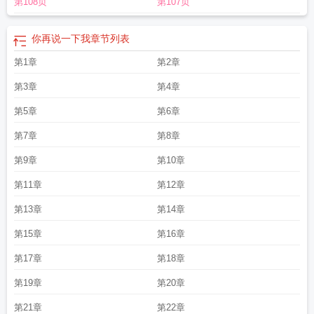
第108页
第107页
桌子：“出来，我要坐里面。”宁栩看都没看他一眼，“滚，爱上哪上哪。”正在大家
都以为要打起来的时候，景文倒吸一口凉气，满脸震惊——这骂人的声音，太耳
熟了！片刻后，他颤声道：“你再骂我一句试试？”宁栩从没听过这么奇怪的要求，
你再说一下我
章节列表
眯着眼睛打量他半天，轻启嘴唇，呵气如兰：“滚你妈的。”景文彻底愣了。内容标
第1章
第2章
签：花季雨季情有独钟甜文校园搜索关键字：主角：宁栩，景文┃配角：┃其
它：一句话简介：一个帅气，一个逼人立意：追求真心，珍惜当下
你再说我一句
第3章
第4章
试试表情包图片
你再说我一句试试免费阅读晋江
你再说我一句试试by免费阅
读
第5章
你再说我一句试试笔趣阁TXT
你再说我一句试试TXT百度
第6章
你再说句试试表情
包
你再说我一句试试简介
你再说一遍我是真的
你再说我一句试试笔趣阁
你再
第7章
第8章
说我一句试试全文免费阅读
你再说我一句试试 爻棋
你再说我一句试试完整
版
你再说我一句试试谁是攻
你再说我一句试试by爻棋TXT
你再说我一句试试表
第9章
第10章
情包
你在说一句试试表情
你再说我一句试试免费阅读笔趣阁
你再说我一句试试
第11章
第12章
番外
你再说我一句试试完结了吗
你再说我一句试试英语
你再说我一句试试by爻
棋笔趣阁
你再说我一句试试by爻棋推文
你再说我一句试试英文
你再说一句试试
第13章
第14章
图片
你再说我一句试试免费
你再说我一句试试by爻棋晋江
你再说一遍我要
第15章
第16章
你
你再说我一句试试大结局
你再说一遍试试用英语怎么说
你再说我一句试试图
片
你再说我一句试试by爻棋讲的什么
你再说一句试试用英语怎么说
你再说一遍
第17章
第18章
试试表情包
你再说我一句试试在线阅读
你再说一句表情包
你再说我一句试试
TXT
你再说一次试试英文
你再说我一句试试爻棋
你再说我一句试试推文
景文
第19章
第20章
宁栩你再说我一句试试
你再说我一句试试免费阅读
你再说我一句试试什么时候
第21章
第22章
在一起
你再说我一句试试by爻棋
你再说一遍试试英文怎么说
你再说一遍试