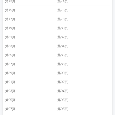
第73页
第74页
第75页
第76页
第77页
第78页
第79页
第80页
第81页
第82页
第83页
第84页
第85页
第86页
第87页
第88页
第89页
第90页
第91页
第92页
第93页
第94页
第95页
第96页
第97页
第98页