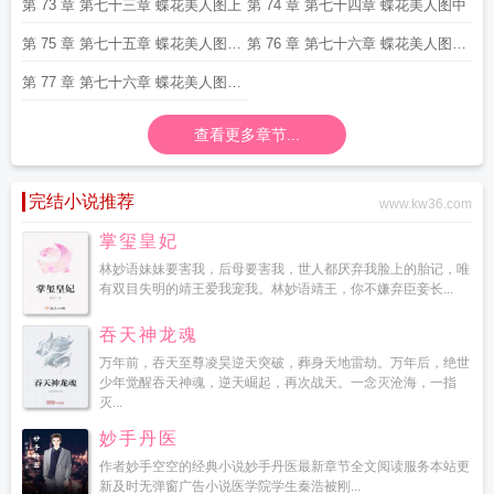
第 73 章 第七十三章 蝶花美人图上
第 74 章 第七十四章 蝶花美人图中
第 75 章 第七十五章 蝶花美人图下
第 76 章 第七十六章 蝶花美人图下
一
二
第 77 章 第七十六章 蝶花美人图下
二
查看更多章节...
完结小说推荐
www.kw36.com
掌玺皇妃
林妙语妹妹要害我，后母要害我，世人都厌弃我脸上的胎记，唯
有双目失明的靖王爱我宠我。林妙语靖王，你不嫌弃臣妾长...
吞天神龙魂
万年前，吞天至尊凌昊逆天突破，葬身天地雷劫。万年后，绝世
少年觉醒吞天神魂，逆天崛起，再次战天。一念灭沧海，一指
灭...
妙手丹医
作者妙手空空的经典小说妙手丹医最新章节全文阅读服务本站更
新及时无弹窗广告小说医学院学生秦浩被刚...