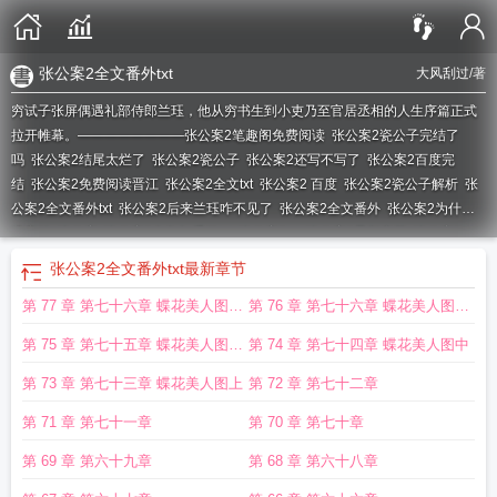
张公案2全文番外txt
大风刮过
/著
穷试子张屏偶遇礼部侍郎兰珏，他从穷书生到小吏乃至官居丞相的人生序篇正式
拉开帷幕。————————
张公案2笔趣阁免费阅读
张公案2瓷公子完结了
吗
张公案2结尾太烂了
张公案2瓷公子
张公案2还写不写了
张公案2百度完
结
张公案2免费阅读晋江
张公案2全文txt
张公案2 百度
张公案2瓷公子解析
张
公案2全文番外txt
张公案2后来兰珏咋不见了
张公案2全文番外
张公案2为什么
没完结
张公案
张公案2全集加番外txt
张公案2txt
张公案2最新章节
张公案2
txt
张公案2全集百度
张公案2完结版免费阅读
张公案2全本加番外txt
张公案2晋
张公案2全文番外txt
最新章节
江文学
张公案2瓷公子结局
张公案2TXT百度
张公案2TXT免费
张公案2by大风
第 77 章 第七十六章 蝶花美人图下
第 76 章 第七十六章 蝶花美人图下
刮过
张公案2在线阅读
张公案2百度TXT
张公案2晋江文学城
张公案2大风刮
过
张公案2完结加番外
张公案2百度
张公案2全文阅读
张公案2第二部免费播
二
二
第 75 章 第七十五章 蝶花美人图下
第 74 章 第七十四章 蝶花美人图中
放
张公案by大风刮过讲的什么
张公案2咋不写了
张公案2中辜清章亲吻张屏了
吗
一
张公案2番外二世祖
第 73 章 第七十三章 蝶花美人图上
第 72 章 第七十二章
第 71 章 第七十一章
第 70 章 第七十章
第 69 章 第六十九章
第 68 章 第六十八章