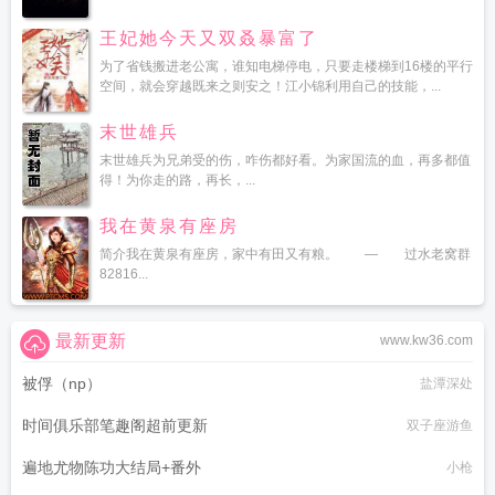
王妃她今天又双叒暴富了
为了省钱搬进老公寓，谁知电梯停电，只要走楼梯到16楼的平行
空间，就会穿越既来之则安之！江小锦利用自己的技能，...
末世雄兵
末世雄兵为兄弟受的伤，咋伤都好看。为家国流的血，再多都值
得！为你走的路，再长，...
我在黄泉有座房
简介我在黄泉有座房，家中有田又有粮。 — 过水老窝群
82816...
最新更新
www.kw36.com
被俘（np）
盐潭深处
时间俱乐部笔趣阁超前更新
双子座游鱼
遍地尤物陈功大结局+番外
小枪