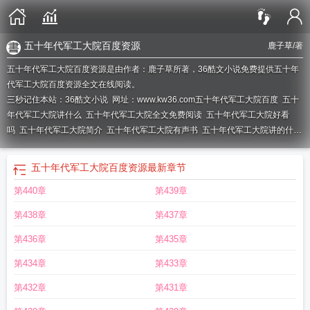
五十年代军工大院百度资源
鹿子草
/著
五十年代军工大院百度资源是由作者：鹿子草所著，36酷文小说免费提供五十年
代军工大院百度资源全文在线阅读。
三秒记住本站：36酷文小说 网址：www.kw36.com
五十年代军工大院百度
五十
年代军工大院讲什么
五十年代军工大院全文免费阅读
五十年代军工大院好看
吗
五十年代军工大院简介
五十年代军工大院有声书
五十年代军工大院讲的什
么
五十年代军工大院 百度
五十年代军工大院晋江文学城
鹿子草五十年代军工
大院
五十年代军工大院有声
五十年代军工大院百度资源
五十年代军工大院叶满
五十年代军工大院百度资源
最新章节
枝
老军工院校
五十年代军工大院文心
五十年代军工大院免费阅读
五十年代军
第440章
第439章
工大院 笔趣阁
五十年代军工大院类似的
五十年代军工大院全文阅读
五十年代
军工大院鹿子草TXT
五十年代军工大院鹿子草
叶满枝
五十年代军工大院TXT
五
第438章
第437章
十年代军工大院叶满枝吴峥嵘免费
五十年代军工大院 番外
五十年代军工大院鹿
子草晋江
五十年代军工大院鹿子草免费阅读
五十年代军工大院吴峥嵘
五十年代
第436章
第435章
军工大院作者鹿子草
五十年代军工大院鹿子草百度
五十年代军工大院晋江
五十
第434章
第433章
年代军工大院TXT百度
第432章
第431章