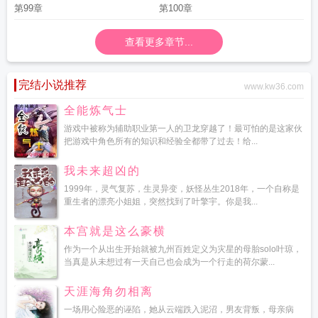
第99章
第100章
查看更多章节...
完结小说推荐
www.kw36.com
全能炼气士
游戏中被称为辅助职业第一人的卫龙穿越了！最可怕的是这家伙
把游戏中角色所有的知识和经验全都带了过去！给...
我未来超凶的
1999年，灵气复苏，生灵异变，妖怪丛生2018年，一个自称是
重生者的漂亮小姐姐，突然找到了叶擎宇。你是我...
本宫就是这么豪横
作为一个从出生开始就被九州百姓定义为灾星的母胎solo叶琼，
当真是从未想过有一天自己也会成为一个行走的荷尔蒙...
天涯海角勿相离
一场用心险恶的诬陷，她从云端跌入泥沼，男友背叛，母亲病