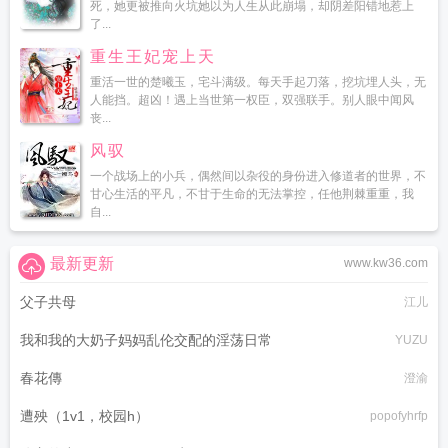
死，她更被推向火坑她以为人生从此崩塌，却阴差阳错地惹上
了...
重生王妃宠上天
重活一世的楚曦玉，宅斗满级。每天手起刀落，挖坑埋人头，无
人能挡。超凶！遇上当世第一权臣，双强联手。别人眼中闻风
丧...
风驭
一个战场上的小兵，偶然间以杂役的身份进入修道者的世界，不
甘心生活的平凡，不甘于生命的无法掌控，任他荆棘重重，我
自...
最新更新
www.kw36.com
父子共母
江儿
我和我的大奶子妈妈乱伦交配的淫荡日常
YUZU
春花傳
澄渝
遭殃（1v1，校园h）
popofyhrfp