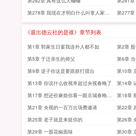
第282章 真有这么大蛐蛐
第281
马掉茶
第278章 我现在才明白什么叫拿人家手
第277
短
《退出德云社的是谁》章节列表
第1章 郭家生日宴我连外人都不如
第2章 
了
第5章 于迁亲生的师父
第6章 
都是无
第9章 逆子你这是要跟朕打擂台
第10章
第13章 你说什么收视率超过央视春晚了
第14章
第17章 想还价麻烦你看一眼京城春晚的
第18章
收视率
第21章 央视的一百万出场费邀请
第22章
第25章 老子就是来挺你的
第26章
第29章 一股花椒面味
第30章