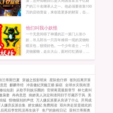
潇，意外知晓自己是大周国首富五千亿财
产的三十名继承人之一。他必须要依靠100
万的启动资金，来创造更多的财富，击败
其他竞争者。...
他们叫我小妖怪
一个无意间得了神通的正一派门人张小
妖，吊儿郎当一只百年难得一现的灵物蛤
蟆豆包，狡猾好色。一个少年道士，一只
灵物紫蟾，走出大山，面对灯红酒绿，看
相摸骨堪舆测命，坑蒙拐骗拍黒砖斗高人
淘古玩赚大钱，替天行道。置身黑暗官
场，直面恩怨情仇，享受声色犬马，却俨
然不知道自己身上埋藏这个一个惊天秘密
特兰蒂斯巴夏
穿越之投影明末
星际愈疗师
签到后离开算
让权贵弯腰，让同行低头，让明星捶腿，
意思
麒麟帝经
冲喜傻妃哭饞王爺 蘇窈
全球水灾我有漂
让黑道乱抖，让猴子翻跟，让石头冒油！
修仙短剧
从歌手到娱乐圈的
官狱蒋震最新章节
林七夜叫
被称为妖孽一般的存在，但那颗闷骚的道
傲枭妻
冉冉意思
病娇美人决定和渣同归于尽藏芥于风
美
心，始终未变！张小妖豆包，你叫一声咱
凶猛
怪物级别的声优
万人嫌反派要从良讲了什么
开局成
就收钱财，叫两声，咱就搂女人，怎样？
万人嫌弃反派合集
娇女嫡妃 免费阅读
双向奔赴皆是彼此的
豆包咕咕咕！张小妖我擦！你这劣货难道
皇后死后李世民没再生孩子
丧尸的旅程日记
亚特兰蒂斯奥