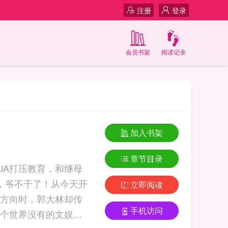
注册
登录
会员书架
阅读记录
加入书架
章节目录
UA打压教育，和继母
，爷不干了！从今天开
立即阅读
方向时，郭大林却传
手机访问
个世界没有的文娱作