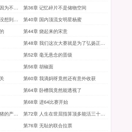
贵呢
是因为不爱
第36章 记忆碎片不是储物空间
退没想到成
第40章 国内顶流女明星杨蜜
的
第44章 烧起来的宋意
第48章 我们这次大赛就是为了弘扬正能
量
第52章 毫无悬念的晋级
第56章 胡椒面
关
第60章 我滴妈呀竟然还有意外收获
第64章 卧槽我竟然能透视了
第68章 进64比赛开始
母猪的产后
第72章 人生在世屈指算顶多能活三十六
天
第76章 无耻的联合拉票