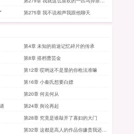
第279章 我就这么喜欢的一匹马掉茶碗
里淹死了
了
第275章 我不说相声我跟他聊天
第4章 未知的前途记忆碎片的传承
第8章 搭档曹芸金
第12章 哎哟这不是显的你枪法准嘛
第16章 小秦氏想要白嫖
第20章 何去何从
请
第24章 舆论再起
第28章 究竟是谁敲开了寡妇的大门
第32章 这都是高人的作品你嫌贵我还嫌