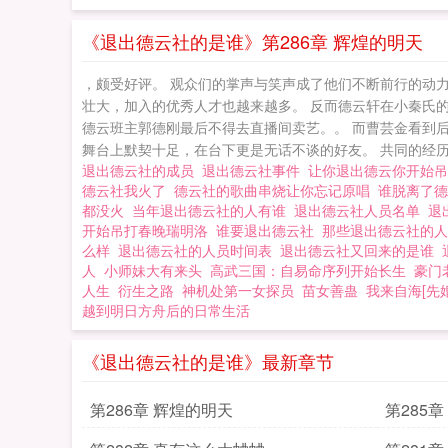
品和超能力，由于
爆全场，
《退出德云社的是谁》第286章 辉煌的明天
，颇受好评。 观众们的掌声与笑声成了他们不断前行的动
壮大，加入的优秀人才也越来越多。 反而德云轩在小秦氏
德云班主郭德刚最后不得去直播间卖艺。。 而曹芸金看到
舞台上默契十足，在台下更是无话不谈的好友。 共同的经历与
退出德云社的成员
退出德云社事件
让你退出德云你开始
德云社我火了
德云社的歌曲串烧让你忘记原唱
谁脱离了
都没火
当年退出德云社的人有谁
退出德云社人员名单
退
开始吊打春晚瑞明洛
谁要退出德云社
那些退出德云社的
么样
退出德云社的人员时间表
退出德云社又回来的是谁
人
小师妹大有来头
高武三国：自易命序列开始长生
豪门
人生
衍生之路
神机处第一女探员
苗女善蛊
我来自海[先
越到明日方舟后的日常生活
《退出德云社的是谁》最新章节
第286章 辉煌的明天
第285