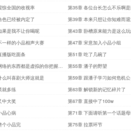
 震惊全国的收视率
第35章 各位台长怎么不乐啊
笑吗
 角色已经被内定了
第39章 本来只想让你知难而
了你装逼的背景墙了
 如果是我不让你喝呢
第43章 卧槽原来能力是这么玩
 不一样的小品相声大赛
第47章 宋意加入小品小组
 直播版吃面条
第51章 吃了几碗了
 网络的东西都是虚拟的你把握不
第55章 潘子的野望
 什么叫喜剧大师这就是
第59章 跟潘子学习如何危机公
 菜就多练
第63章 解锁新的记忆碎片了
 又中大奖
第67章 直接中了100w
 小品心病
第71章 下面请听第一个话题
处理
 整个小品完
第75章 拉票环节