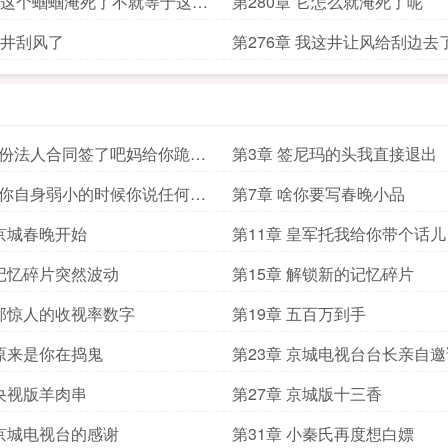
章 这个蝈蝈淹死了不就等于这个
第280章 它怎么就淹死了呢
碗里给淹死了吗
章 井刮风了
第276章 我这井让风给刮边去
股份法人合同签了吧妈给你跪下
第3章 签尼玛的头我直接退出
当你自身弱小的时候你说任何话
第7章 啥你要写春晚小品
力的
 京城春晚开始
第11章 皇军托我给你带个话儿
 记忆碎片突然波动
第15章 解锁新的记忆碎片
 那惊人的收视率数字
第19章 五百万到手
 原来是你在捣鬼
第23章 京城电视台台长亲自邀
 央视版羊肉串
第27章 京城版十三香
 京城电视台的感谢
第31章 小秦氏再度想白嫖