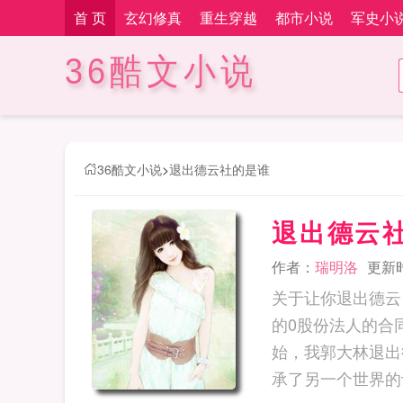
首 页
玄幻修真
重生穿越
都市小说
军史小
36酷文小说
36酷文小说
>
退出德云社的是谁
退出德云
作者：
瑞明洛
更新时间
关于让你退出德云
的0股份法人的合
始，我郭大林退出
承了另一个世界的