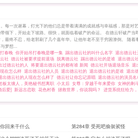
开局获得是各种的小品，郭大林决定给这个世界春晚导演
随 让你退出德云，你开始吊打春晚
力。每一次谢幕，灯光下的他们总是带着满满的成就感与幸福感，那是对艺
的带领下，开始走下坡路。很快，就面临着破产的命运。 在德云轩破产当
后，最终不忍，给老郭刷了几个嘉年华。让他年老不至于穷困潦倒。 随着
梦想...
吊打春晚
你开始吊打春晚是哪一集
踢出德云社的叫什么名字
退出德云
德云社
德云社被要求提前退场
脱离德云社
踢出德云社的是谁
退出德云
出过德云社的人
将要退出德云社的都有谁 新闻
德云社开场退场音乐
退
人现在怎么样
退出德云社的人员
退出德云社的
退出德云社的是谁
退出
退出德云社的人现在怎么样了
德云社让你忘记原唱
退出德云社的演员
老板太缠人，美艳秘书想离职
小太后
女尊：穿越千年来爱你
女神的剩
婚后爱]
新远古恋歌
花色村香
拯救世界，你说我吗？
进货系统狂给力，
章 你回来干什么
第284章 受死吧偷袈裟怪