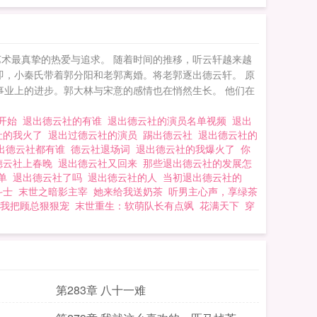
上上课，开局直接引
术最真挚的热爱与追求。 随着时间的推移，听云轩越来越
即，小秦氏带着郭分阳和老郭离婚。将老郭逐出德云轩。 原
事业上的进步。郭大林与宋意的感情也在悄然生长。 他们在
社开始
退出德云社的有谁
退出德云社的演员名单视频
退出
社的我火了
退出过德云社的演员
踢出德云社
退出德云社的
出德云社都有谁
德云社退场词
退出德云社的我爆火了
你
德云社上春晚
退出德云社又回来
那些退出德云社的发展怎
名单
退出德云社了吗
退出徳云社的人
当初退出德云社的
斗士
末世之暗影主宰
她来给我送奶茶
听男主心声，享绿茶
我把顾总狠狠宠
末世重生：软萌队长有点飒
花满天下
穿
第283章 八十一难