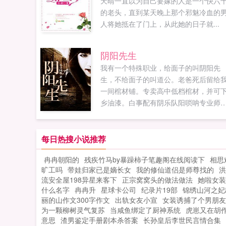
天晴一直以为自己要嫁的人是一个快六
的老头，直到某天晚上那个邪魅冷血的
人将她抵在了门上，从此她的日子就...
阴阳先生
我有一个特殊职业，给面子的叫阴阳先
生，不给面子的叫道公。老爸死后留给
一间棺材铺。专卖高中低档棺材，并可
乡油漆。白事配有阴乐队阳唢呐专业师
风水先生量身定做寿衣寿裤且销售灵屋
圈香蜡爆竹等。...
每日热搜小说推荐
冉冉朝阳的
残疾竹马by暴躁柿子笔趣阁在线阅读下
相思
旷工吗
带娃归家已是嫡长女
我的修仙道侣是师尊找的
洪
流安全屋198异星来客下
正宗窝窝头的做法做法
她啦女装
什么名字
冉冉升
星球卡公司
纪录片19部
锦绣山河之妃
丽的山作文300字作文
出轨女友小宣
女装诱捕了个男朋友
为一颗柳树灵气复苏
当咸鱼绑定了厨神系统
虎崽又在胡作
意思
渣男鉴定手册剧本杀答案
长孙皇后李世民言情合集