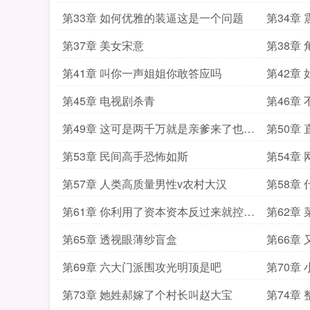
第33章 如何优雅的装逼这是一个问题
第34章
第37章 美女宋意
第38章
第41章 叫你一声姐姐你敢答应吗
第42章
第45章 电视剧杀青
第46章
第49章 这可是两千万就是亲爹来了也不
第50章
能让啊
第53章 民间高手恐怖如斯
第54章
住
第57章 人类高质量男性v农村大汉
第58章
第61章 你利用了资本资本反过来就控制
第62章
你
第65章 透视眼薄纱盲盒
第66章
第69章 六大门派围攻光明顶是吧
第70章
第73章 她姓郝嫁了个村长叫赵大宝
第74章