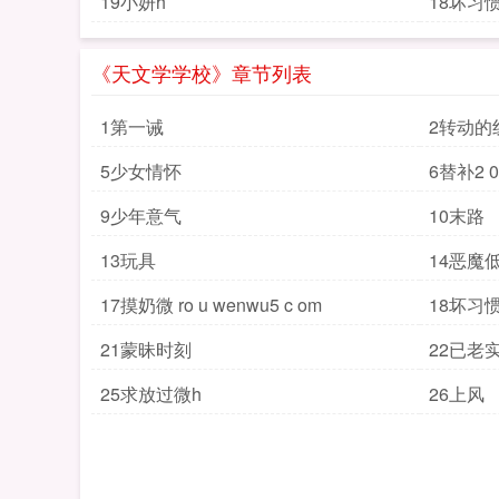
19小妍h
18坏习惯
《天文学学校》章节列表
1第一诫
2转动的
5少女情怀
6替补2 0
9少年意气
10末路
13玩具
14恶魔
17摸奶微 ro u wenwu5 c om
18坏习惯
21蒙昧时刻
22已老
25求放过微h
26上风