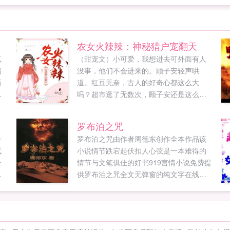
农女火辣辣：神秘猎户宠翻天
气
（甜宠文）小可爱，我想进去可外面有人
易
没事，他们不会进来的。顾子安轻声哄
新
道。红豆无奈，古人的好奇心都这么大
的
吗？超市逛了无数次，顾子安还是这么念
骗
念不忘。穿越前，红豆是身高五尺的女汉
，
子穿越...
罗布泊之咒
无
子
罗布泊之咒由作者周德东创作全本作品该
试
小说情节跌宕起伏扣人心弦是一本难得的
子
情节与文笔俱佳的好书919言情小说免费提
看
供罗布泊之咒全文无弹窗的纯文字在线阅
爱
读。...
于
慑
。