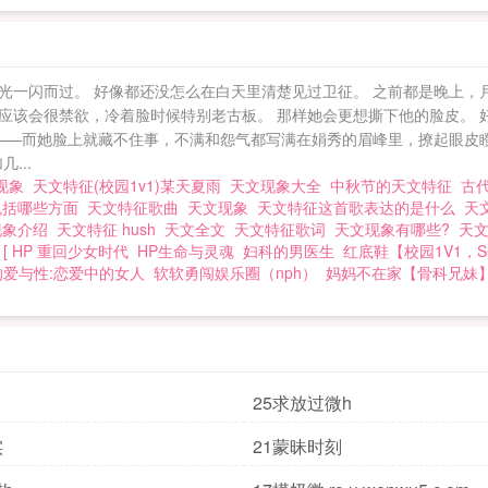
光一闪而过。 好像都还没怎么在白天里清楚见过卫征。 之前都是晚上，
应该会很禁欲，冷着脸时候特别老古板。 那样她会更想撕下他的脸皮。 
 ——而她脸上就藏不住事，不满和怨气都写满在娟秀的眉峰里，撩起眼皮
...
文现象
天文特征(校园1v1)某天夏雨
天文现象大全
中秋节的天文特征
古
包括哪些方面
天文特征歌曲
天文现象
天文特征这首歌表达的是什么
天
现象介绍
天文特征 hush
天文全文
天文特征歌词
天文现象有哪些?
天
[ HP 重回少女时代
HP生命与灵魂
妇科的男医生
红底鞋【校园1V1，
的爱与性:恋爱中的女人
软软勇闯娱乐圈（nph）
妈妈不在家【骨科兄妹
25求放过微h
实
21蒙昧时刻