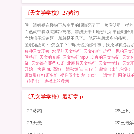
《天文学学校》27赌约
候，清妍躲在楼梯下灰尘里的眼睛亮了下，像启明星一样的
而然就带着点疏离距离感。清妍没来由地想到如果他戴眼镜
当她想仔细追逐，却总是不见了。 他还有超级多的秘密。
脆明知故问：“怎么了？” “昨天说的那件事，我觉得有必要加几
各种天文现象
水星的天文特征
天文有啥
难得一见的天
候特征
天文的介绍
天文特征mp3
立春的天文特征
天文
征
天文都有哪些知识
北寒带天文特征
天文学学校
天文
开始（快穿 np 高h）
清秋策(古言1v1)
越轨（出轨合集）
师好甜(1v1师生h)
祝你做个好梦（nph）
遗情书
两姐妹
（NPH）
地板上的母亲
《天文学学校》最新章节
27赌约
26上风
23天光
22已老