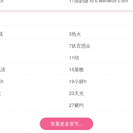
h
17摸奶微 ro u wenwu5 c om
线
3热火
7妖言惑众
11结
低语
15屋檐
h
19小妍h
实
23天光
27赌约
查看更多章节...