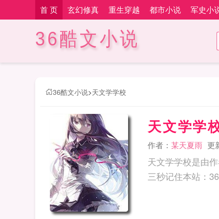
首 页
玄幻修真
重生穿越
都市小说
军史小
36酷文小说
36酷文小说
>
天文学学校
天文学学
作者：
某天夏雨
更新
天文学学校是由作