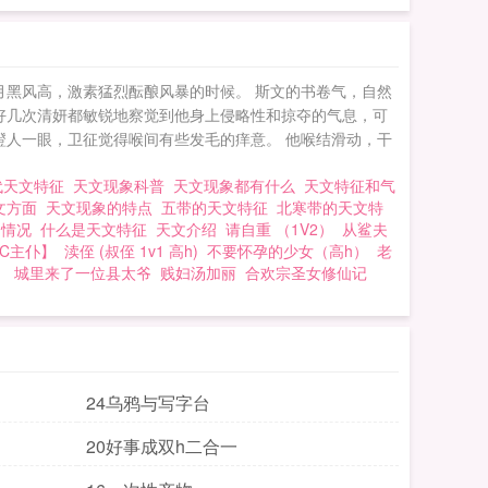
月黑风高，激素猛烈酝酿风暴的时候。 斯文的书卷气，自然
好几次清妍都敏锐地察觉到他身上侵略性和掠夺的气息，可
瞪人一眼，卫征觉得喉间有些发毛的痒意。 他喉结滑动，干
代天文特征
天文现象科普
天文现象都有什么
天文特征和气
文方面
天文现象的特点
五带的天文特征
北寒带的天文特
文情况
什么是天文特征
天文介绍
请自重 （1V2）
从鲨夫
SC主仆】
渎侄 (叔侄 1v1 高h)
不要怀孕的少女（高h）
老
】
城里来了一位县太爷
贱妇汤加丽
合欢宗圣女修仙记
24乌鸦与写字台
20好事成双h二合一