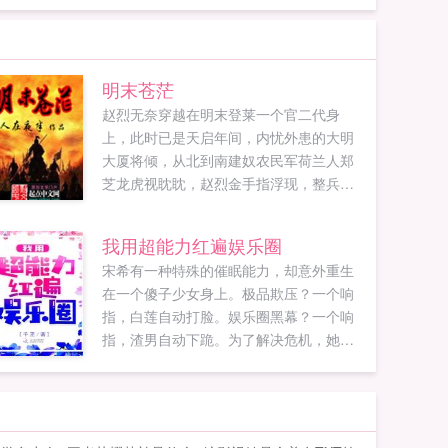
明末苍茫
赵烈无奈穿越在明末登莱一个官二代身
上，此时已是天启年间，内忧外患的大明
大厦将倾，从北到南建奴农民军荷兰人郑
芝龙虎视眈眈，赵烈金手指浮现，整兵修
武，重塑东亚新秩序。朝鲜背信弃义，投
向建奴，拿走济州岛，略略惩戒。日本德
我用超能力红遍娱乐圈
川幕府安定四方，拱卫天皇，藐视大明，
宋希有一种特殊的催眠能力，却意外重生
这怎么行，定要亲善弱小，祸乱九州，夺
在一个傻子少女身上。极品欺压？一个响
取北海道，肢解倭国...
指，白莲自动打脸。娱乐圈黑幕？一个响
指，渣男自动下跪。为了解决危机，她冒
死借用商界大佬。陆先生，公司救急，麻
烦你当几天我男朋友！从此以后，宋希没
钱，陆寒诚直接给卡。宋希被撕，陆寒诚
买水军怼到对方怀疑人生。黑粉骂宋希勾