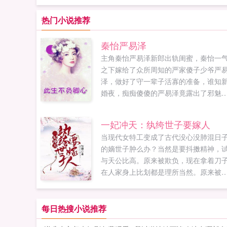
热门小说推荐
秦怡严易泽
主角秦怡严易泽新郎出轨闺蜜，秦怡一
之下嫁给了众所周知的严家傻子少爷严
泽，做好了守一辈子活寡的准备，谁知
婚夜，痴痴傻傻的严易泽竟露出了邪魅
笑容，秦怡这才意识到所有人都被他给
了军婚小说网提供秦怡严易泽最新章节
一妃冲天：纨绔世子要嫁人
秦怡严易泽全文免费阅读，秦怡严易泽
当现代女特工变成了古代没心没肺混日
弹窗广告清爽在线阅读体验...
的嫡世子肿么办？当然是要抖擞精神，
与天公比高。原来被欺负，现在拿着刀
在人家身上比划都是理所当然。原来被
不起，现在就要让他们领会今天你对我
搭不理，明天我让你高攀不起的精神。
是文韬武略，弓射骑马，冲锋陷阵，震
每日热搜小说推荐
边疆，连皇帝都赞一声好一个英雄少年