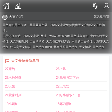
天文介绍
某天夏雨
/著
天文介绍是由作者：某天夏雨所著，36酷文小说免费提供天文介绍全文在线阅
读。
三秒记住本站：36酷文小说 网址：www.kw36.com
天文现象介绍
中秋节的天文
特征
天文特征歌词
天文学学校
天文包括哪些方面
水星的天文特征
北寒带天文
特征
什么是天文特征
天文特征 hush
北寒带的天文特征
天文情况
天文特征
mp3
天文介绍
天文方面
天文有啥
天文都有哪些知识
天文特征歌曲
天文现象
都有哪些
五带的天文特征
难得一见的天文现象
天文现象
天文特征和气候特
天文介绍
最新章节
征
天文现象的特点
各种天文现象
天文的介绍
天文现象有哪些?
天文现象科
27赌约
26上风
普
天文特征这首歌表达的是什么
天文全文
天文特征(校园1v1)某天夏雨
天文现
象大全
古代天文特征
立春的天文特征
天文现象都有什么
25求放过微h
24乌鸦与写字台
23天光
22已老实
21蒙昧时刻
20好事成双h二合一
19小妍h
18坏习惯h