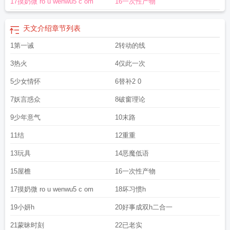
17摸奶微 ro u wenwu5 c om
16一次性产物
天文介绍
章节列表
1第一诫
2转动的线
3热火
4仅此一次
5少女情怀
6替补2 0
7妖言惑众
8破窗理论
9少年意气
10末路
11结
12重重
13玩具
14恶魔低语
15屋檐
16一次性产物
17摸奶微 ro u wenwu5 c om
18坏习惯h
19小妍h
20好事成双h二合一
21蒙昧时刻
22已老实