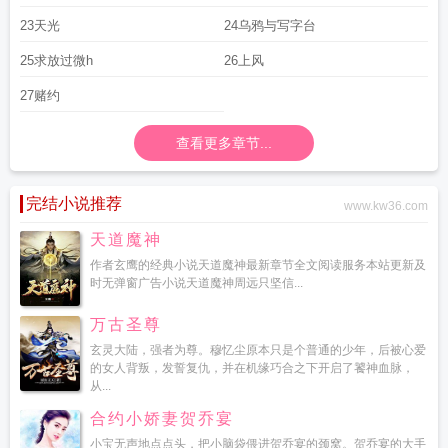
23天光
24乌鸦与写字台
25求放过微h
26上风
27赌约
查看更多章节...
完结小说推荐
www.kw36.com
天道魔神
作者玄鹰的经典小说天道魔神最新章节全文阅读服务本站更新及
时无弹窗广告小说天道魔神周远只坚信...
万古圣尊
玄灵大陆，强者为尊。穆忆尘原本只是个普通的少年，后被心爱
的女人背叛，发誓复仇，并在机缘巧合之下开启了饕神血脉，
从...
合约小娇妻贺乔宴
小宝无声地点点头，把小脑袋偎进贺乔宴的颈窝。贺乔宴的大手