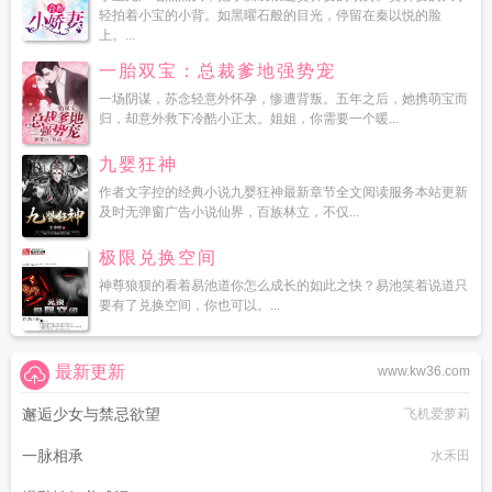
轻拍着小宝的小背。如黑曜石般的目光，停留在秦以悦的脸
上。...
一胎双宝：总裁爹地强势宠
一场阴谋，苏念轻意外怀孕，惨遭背叛。五年之后，她携萌宝而
归，却意外救下冷酷小正太。姐姐，你需要一个暖...
九婴狂神
作者文字控的经典小说九婴狂神最新章节全文阅读服务本站更新
及时无弹窗广告小说仙界，百族林立，不仅...
极限兑换空间
神尊狼狈的看着易池道你怎么成长的如此之快？易池笑着说道只
要有了兑换空间，你也可以。...
最新更新
www.kw36.com
邂逅少女与禁忌欲望
飞机爱萝莉
一脉相承
水禾田